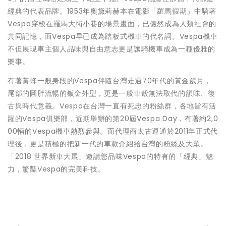
經典的代表品牌。1953年奧黛莉赫本在電影「羅馬假期」中騎著
Vespa穿梭在羅馬大街小巷的場景畫面，已儼然成為人類社會的
共同記憶，而Vespa早已成為踏板式機車的代名詞。Vespa機車
不但展現車主個人品味與自由意志更是讓騎機車成為一種優雅的
樂事。
有著黃蜂一般身段的Vespa伴隨台灣走過70年代的黃金歲月，
尾部的圓胖流暢的鈑金外型，更是一般車殼無法取代的韻味、復
古與時代意義。Vespa在台灣一直有死忠的粉絲群，各地皆有活
躍的Vespa俱樂部，近期舉辦的第20屆Vespa Day，有著約2,0
00輛的Vespa機車熱烈參與。而代理商太古運通於2011年正式代
理後，更是積極的把新一代的車款介紹給台灣的粉絲及大眾。
「2018 世界新車大展」邀請您品味Vespa的特有的「經典」魅
力，驚豔Vespa的完美科技。