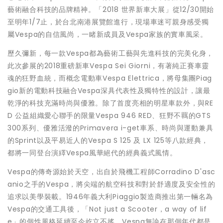
藝術融合科技的品牌精神。「2018 世界新車大展」從12/30開始
至明年1/7止，於台北南港展覽館進行，現場車迷可親身感受獨
屬Vespa的自信風尚，一睹新成員及Vespa家族的實車風采。
歷久彌新，每一款Vespa都為藝術工藝與先進科技的完美化身，
此次參展的2018重磅新車Vespa Sei Giorni，有著純正賽車靈
魂的狂野血統，而概念電動車Vespa Elettrica，將母集團Piag
gio新的電動科技融合Vespa深具代表性及獨特性的設計，讓最
乾淨的科技充滿時尚與優雅。除了首度亮相的明星車款外，與RE
D 公益組織愛心聯手的限量Vespa 946 RED、狂野不羈的GTS
300系列、優雅活潑的Primavera i-get車系、時尚與運動兼具
的Sprint以及平易近人的Vespa S 125 及 LX 125等八款經典，
都將一同登台演繹Vespa風華絕代的經典義式風情。
Vespa的傳奇源始於天空，出自於飛機工程師Corradino D'asc
anio之手的Vespa，將尖端的航空科技和對於舒適度及安全性的
追求以美學裝載。1946年義大利Piaggio製造商推出第一輛名為
Vespa的交通工具後，「Not just a Scooter，a way of lif
e」的個性風格延續至今屹立不搖。Vespa無論在那個年代都是