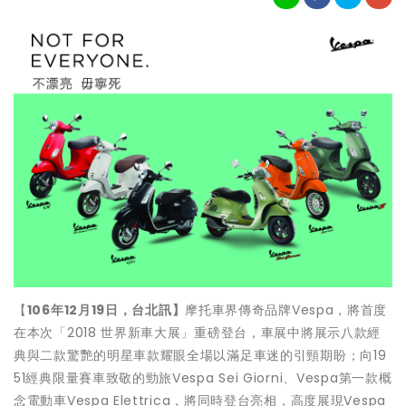
【
106
年
12
月
19
日，台北訊】
摩托車界傳奇品牌Vespa，將首度
在本次「2018 世界新車大展」重磅登台，車展中將展示八款經
典與二款驚艷的明星車款耀眼全場以滿足車迷的引頸期盼；向19
51經典限量賽車致敬的勁旅Vespa Sei Giorni、Vespa第一款概
念電動車Vespa Elettrica，將同時登台亮相，高度展現Vespa