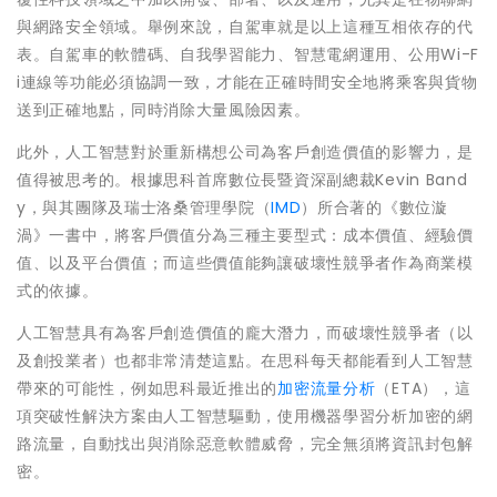
與網路安全領域。舉例來說，自駕車就是以上這種互相依存的代
表。自駕車的軟體碼、自我學習能力、智慧電網運用、公用Wi-F
i連線等功能必須協調一致，才能在正確時間安全地將乘客與貨物
送到正確地點，同時消除大量風險因素。
此外，人工智慧對於重新構想公司為客戶創造價值的影響力，是
值得被思考的。根據思科首席數位長暨資深副總裁Kevin Band
y，與其團隊及
瑞士洛桑管理學院（
IMD
）所合著的《數位漩
渦》一書中，將客戶價值分為三種主要型式：成本價值、經驗價
值、以及平台價值；而這些價值能夠讓破壞性競爭者作為商業模
式的依據。
人工智慧具有為客戶創造價值的龐大潛力，而破壞性競爭者（以
及創投業者）也都非常清楚這點。在思科每天都能看到人工智慧
帶來的可能性，例如思科最近推出的
加密流量分析
（ETA），這
項突破性解決方案由人工智慧驅動，使用機器學習分析加密的網
路流量，自動找出與消除惡意軟體威脅，完全無須將資訊封包解
密。