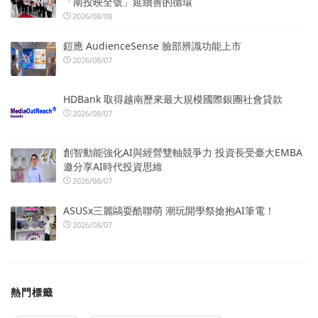
「南投映全號」延續善的循環
2026/08/08
鎧應 AudienceSense 臉部辨識功能上市
2026/08/07
HDBank 取得越南歷來最大規模國際銀團社會貸款
2026/08/07
創智動能強化AI與經營雙軸競爭力 投資長受臺大EMBA
邀分享AI時代投資思維
2026/08/07
ASUSx三麗鷗耍酷聯萌 潮玩開學祭搶抱AI筆電！
2026/08/07
熱門標籤