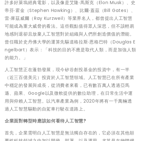
許多好萊塢經典電影，以及像是艾隆‧馬斯克（Elon Musk）、史
帝芬‧霍金（Stephen Hawking）、比爾‧蓋茲（Bill Gates）、
雷‧庫茲威爾（Ray Kurzweil）等業界名人，都曾提出人工智慧
可能成為重大威脅的看法。這些觀點值得眾人深思，但不該輕易
地感到退卻且放棄人工智慧對於組織與人們所創造價值的潛能。
曾任職於史丹佛大學的運算先驅道格拉斯‧恩格巴特（Douglas E
ngelbart）表示：「科技的目的不應是取代人類，而是加強人類
的能力。」
人工智慧正在蓬勃發展，現今矽谷創投基金的投資中，有一半
（近三百億美元）投資於人工智慧領域。人工智慧已在所有產業
中穩定的發展與成長，從消費者來看，已有數百萬人透過亞馬
遜、蘋果、Google以及微軟提供的數位助理，在日常生活中運
用與仰賴人工智慧。以汽車產業為例，2020年將有一千萬輛透
過人工智慧驅動的自駕車行駛在道路上。
企業面對轉型時
應該如何看待人工智慧
?
首先，企業需明白人工智慧是無法獨自存在的，它必須在其他顛
覆性科技領域之中加以開發、部署、以及運用，尤其是在物聯網