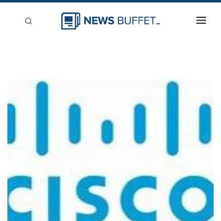
回到首頁
新聞稿分類
登入
刊登