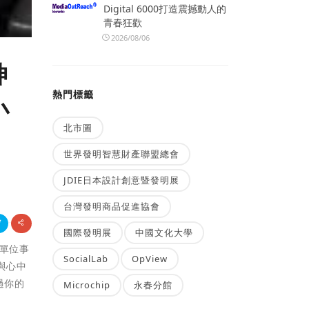
Digital 6000打造震撼動人的
青春狂歡
2026/08/06
神
熱門標籤
小
北市圖
世界發明智慧財產聯盟總會
JDIE日本設計創意暨發明展
台灣發明商品促進協會
國際發明展
中國文化大學
單位事
SocialLab
OpView
與心中
過你的
Microchip
永春分館