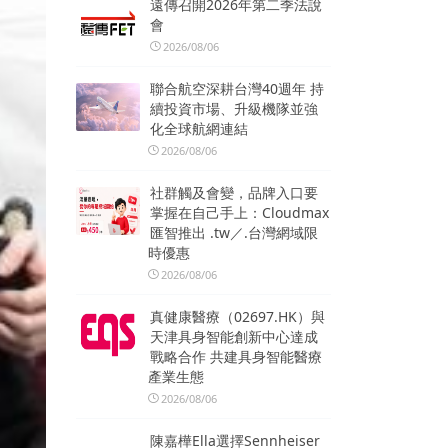
遠傳召開2026年第二季法說
會
2026/08/06
聯合航空深耕台灣40週年 持
續投資市場、升級機隊並強
化全球航網連結
2026/08/06
社群觸及會變，品牌入口要
掌握在自己手上：Cloudmax
匯智推出 .tw／.台灣網域限
時優惠
2026/08/06
真健康醫療（02697.HK）與
天津具身智能創新中心達成
戰略合作 共建具身智能醫療
產業生態
2026/08/06
陳嘉樺Ella選擇Sennheiser