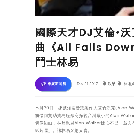
國際天才DJ艾倫•沃克(
曲《All Falls 
鬥士林易
Dec 21,2017
娛樂
藝術
推廣新聞稿
本月
20
日，挪威知名音樂製作人艾倫沃克
(Alan W
前偕同贊助寶島鐘錶商探視台灣最小的
Alan Walke
偶像碰面，林易親見
Alan Walker
開心不已，並與
影片喔
」
。讓林易又驚又喜。