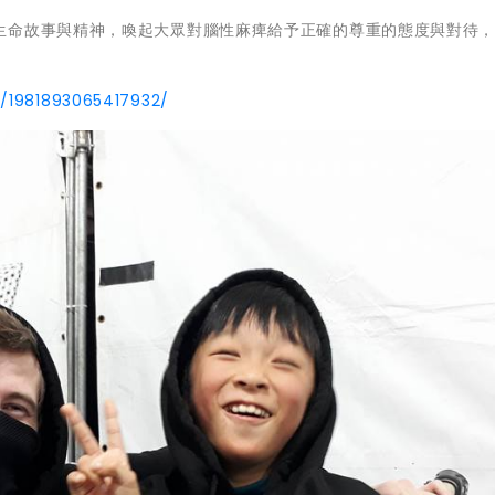
生命故事與精神，喚起大眾對腦性麻痺給予正確的尊重的態度與對待
s/1981893065417932/