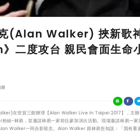
Alan Walker) 挾新歌
Down》二度攻台 親民會面生命
娛樂
alker)
在世貿三館辦理【
Alan Walker Live in Taipei 2017
】，主辦
r
粉絲
-
林易，並邀請林易一家前往參加演出活動。現場邀請林易一家
Alan Walker
一同合影留念。
Alan Walker
跟林易告知說
：「
我有看