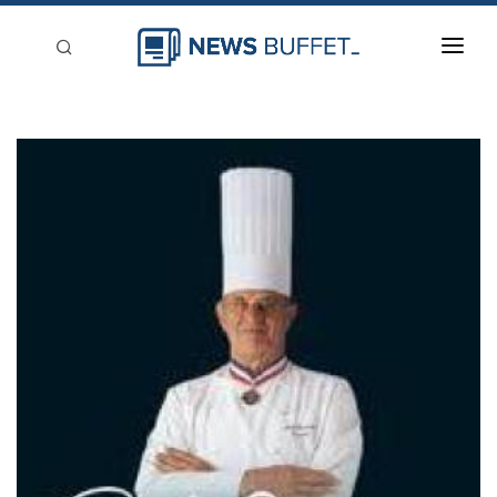
回到首頁
新聞稿分類
登入
刊登