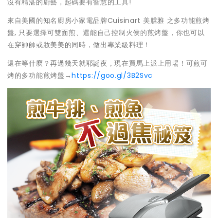
沒有精湛的廚藝，起碼要有智慧的工具!
來自美國的知名廚房小家電品牌Cuisinart 美膳雅 之多功能煎烤
盤, 只要選擇可雙面煎、還能自己控制火侯的煎烤盤，你也可以
在穿帥帥或妝美美的同時，做出專業級料理！
還在等什麼？再過幾天就耶誕夜，現在買馬上派上用場！可煎可
烤的多功能煎烤盤→
https://goo.gl/3B2Svc