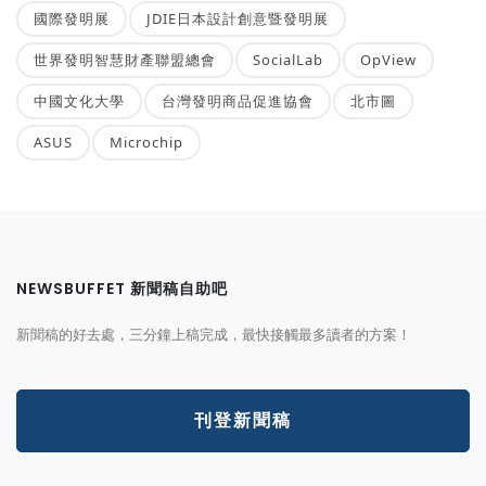
國際發明展
JDIE日本設計創意暨發明展
世界發明智慧財產聯盟總會
SocialLab
OpView
中國文化大學
台灣發明商品促進協會
北市圖
ASUS
Microchip
NEWSBUFFET 新聞稿自助吧
新聞稿的好去處，三分鐘上稿完成，最快接觸最多讀者的方案！
刊登新聞稿