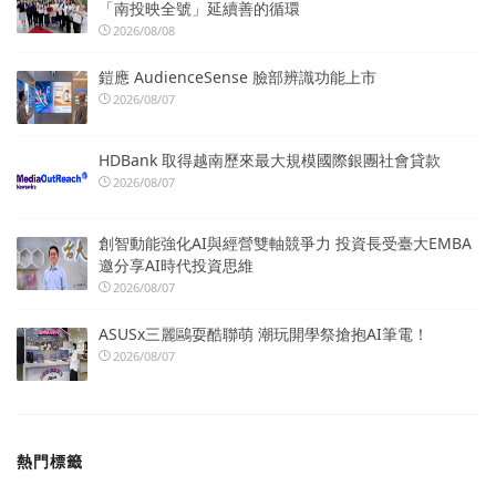
「南投映全號」延續善的循環
2026/08/08
鎧應 AudienceSense 臉部辨識功能上市
2026/08/07
HDBank 取得越南歷來最大規模國際銀團社會貸款
2026/08/07
創智動能強化AI與經營雙軸競爭力 投資長受臺大EMBA
邀分享AI時代投資思維
2026/08/07
ASUSx三麗鷗耍酷聯萌 潮玩開學祭搶抱AI筆電！
2026/08/07
熱門標籤