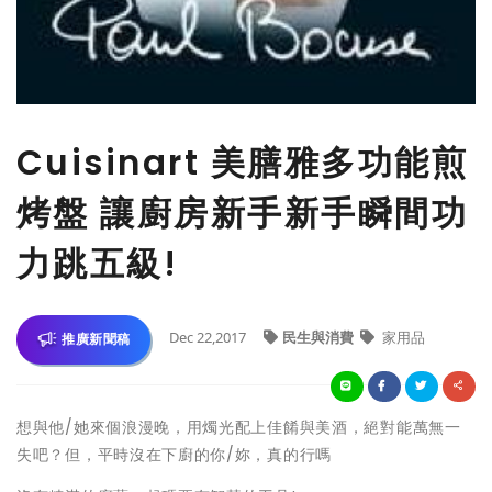
Cuisinart 美膳雅多功能煎
烤盤 讓廚房新手新手瞬間功
力跳五級!
Dec 22,2017
民生與消費
家用品
推廣新聞稿
想與他/她來個浪漫晚，用燭光配上佳餚與美酒，絕對能萬無一
失吧？但，平時沒在下廚的你/妳，真的行嗎