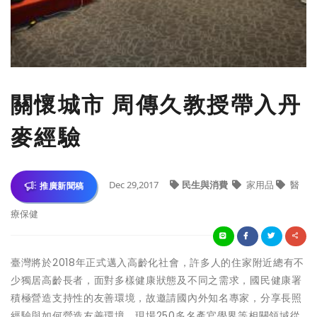
關懷城市 周傳久教授帶入丹
麥經驗
Dec 29,2017
民生與消費
家用品
醫
推廣新聞稿
療保健
臺灣將於2018年正式邁入高齡化社會，許多人的住家附近總有不
少獨居高齡長者，面對多樣健康狀態及不同之需求，國民健康署
積極營造支持性的友善環境，故邀請國內外知名專家，分享長照
經驗與如何營造友善環境，現場250多名產官學界等相關領域從