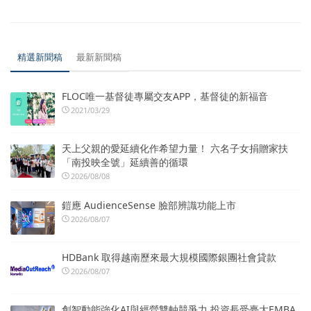
精選新聞稿
最新新聞稿
FLOC唯一基督徒專屬交友APP，基督徒的新福音
2021/03/29
天上父親的愛延續化作希望力量！ 六名子女捐贈家扶
「南投映全號」延續善的循環
2026/08/08
鎧應 AudienceSense 臉部辨識功能上市
2026/08/07
HDBank 取得越南歷來最大規模國際銀團社會貸款
2026/08/07
創智動能強化AI與經營雙軸競爭力 投資長受臺大EMBA