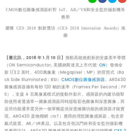
CMOS
數位圖像感測器針對
IoT
、
AR
／
VR
和安全監控攝影
機
等
應用
榮獲
CES 2018
創新獎項（
CES 2018 Innovation Awards
）殊
榮
【臺北訊，
2018
年
1
月
10
日】
推動高能效創新的安森美半導體
（ON Semiconductor, 美國納斯達克上市代號:
ON
）發佈全
新 1/3.2 英吋、400萬像素（Megapixel；MP）的背照式（Ba
ck Side Illuminated；BSI）
CMOS數位圖像感測器
。AR0430
圖像感測器擁有每秒 120 幀的速率（Frames Per Second；FP
S），支援 4 百萬像素模式的慢動作影片。感測器的內建功能幫
助使用者透過單一圖像感測器同時擷取彩色圖像和深度圖像，而
這些功能通常需另外一個單獨提供深度繪圖功能的感測器才能實
現。AR0430 是物聯網（IoT）應用的理想圖像感測器，包含穿
戴式裝置、AR／VR產品、以及包含視訊門鈴和安全監控攝影機
等應用設計。AR0430 圖像感測器的創新設計和功能榮獲
CES 2