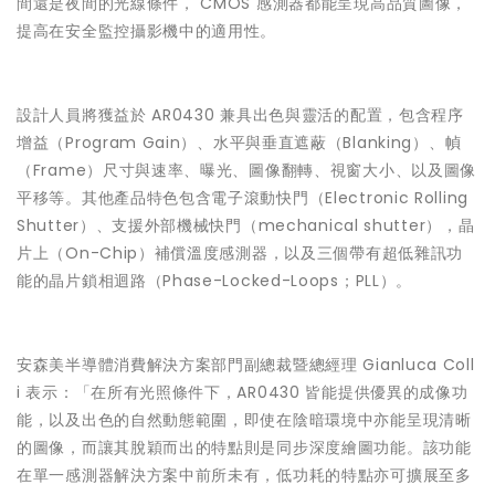
間還是夜間的光線條件， CMOS 感測器都能呈現高品質圖像，
提高在安全監控攝影機中的適用性。
設計人員將獲益於 AR0430 兼具出色與靈活的配置，包含程序
增益（Program Gain）、水平與垂直遮蔽（Blanking）、幀
（Frame）尺寸與速率、曝光、圖像翻轉、視窗大小、以及圖像
平移等。其他產品特色包含電子滾動快門（Electronic Rolling
Shutter）、支援外部機械快門（mechanical shutter），晶
片上（On-Chip）補償溫度感測器，以及三個帶有超低雜訊功
能的晶片鎖相迴路（Phase-Locked-Loops；PLL）。
安森美半導體消費解決方案部門副總裁暨總經理 Gianluca Coll
i 表示：「在所有光照條件下，AR0430 皆能提供優異的成像功
能，以及出色的自然動態範圍，即使在陰暗環境中亦能呈現清晰
的圖像，而讓其脫穎而出的特點則是同步深度繪圖功能。該功能
在單一感測器解決方案中前所未有，低功耗的特點亦可擴展至多