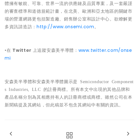
體擁有敏銳、可靠、世界一流的供應鏈及品質專案，及一套嚴謹
的審查標準和道德規範計畫，在北美、歐洲和亞太地區的關鍵市
場的營運網路更包括製造廠、銷售辦公室和設計中心。欲瞭解更
多資訊請造訪：
http://www.onsemi.com
。
•在
Twitter
上追蹤安森美半導體：
www.twitter.com/onse
mi
安森美半導體和安森美半導體圖示是
Semiconductor Component
s Industries, LLC
的註冊商標。所有本文中出現的其他品牌和
產品名稱分別為其相應持有人的註冊商標或商標。雖然公司在本
新聞稿提及其網站，但此稿並不包含其網站中有關的資訊。