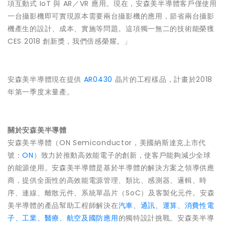
項互動式 IoT 與 AR／VR 應用。現在，安森美半導體客戶僅使用
一台攝影機即可實現原本需要兩台攝影機的應用，節省兩台攝影
機產生的設計、成本、實施等問題。這項獨一無二的技術能榮獲
CES 2018 創新獎，我們倍感榮耀。」
安森美半導體現在提供
AR0430
晶片的工程樣品，計畫於2018
年第一季度末量產。
關於安森美半導體
安森美半導體（ON Semiconductor，美國納斯達克上市代
號：
ON
）致力於推動高效能電子的創新，使客戶能夠減少全球
的能源使用。安森美半導體是基於半導體的解決方案之領導供應
商，提供全面性的高效能電源管理、類比、感測器、邏輯、時
序、連線、離散元件、系統單晶片（SoC）及客製化元件。安森
美半導體的產品幫助工程師解決在
汽車、通訊、運算、消費性電
子、工業、醫療、航空及國防應用
的獨特設計挑戰。安森美半導