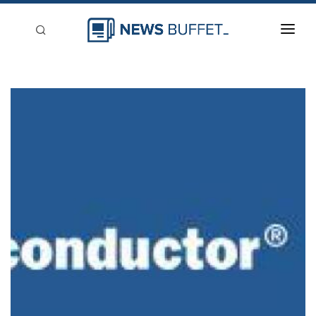
回到首頁
新聞稿分類
登入
刊登