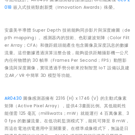
018
嵌入式技術類創新獎（Innovation Awards）殊榮。
安森美半導體 Super Depth 技術能夠同步影片與深度繪圖（de
pth mapping）。感測器內的技術、色彩濾波矩陣（Color Filt
er Array；CFA）和微距鏡頭能產生包含圖像及深度訊息的數據
流量。這些數據透過演算法整合後，能夠提供距離攝影機一公尺
內任何物體的 30 幀率（Frames Per Second；FPS）動態影
像流與深度圖像，實現透過手勢分析來控制智慧 IoT 設備以及建
立AR／VR 中簡單 3D 模型等功能。
AR0430
圖像感測器擁有 2316 (H) x 1746 (V) 的主動式像素
矩陣（Active Pixel Array），提供4:3畫面比例。其低能耗性
能僅需 125 毫瓦（milliwatts；mW）就能運行 4 百萬像素、3
0 fps 的數據流量。在低功耗監測模式下，能耗可降至 8 mW，
而這在電池供電應用中至關重要。在標準成像模式下，無論是日