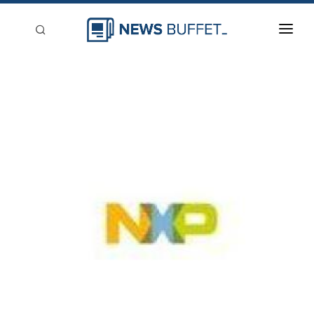
回到首頁
新聞稿分類
登入
刊登