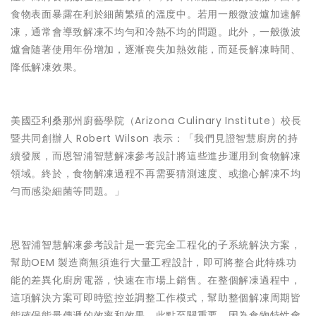
食物表面暴露在利於細菌繁殖的溫度中。若用一般微波爐加速解
凍，通常會導致解凍不均勻和冷熱不均的問題。此外，一般微波
爐會隨著使用年份增加，逐漸喪失加熱效能，而延長解凍時間、
降低解凍效果。
美國亞利桑那州廚藝學院（Arizona Culinary Institute）校長
暨共同創辦人 Robert Wilson 表示：「我們見證智慧廚房的持
續發展，而恩智浦智慧解凍參考設計將這些進步運用到食物解凍
領域。終於，食物解凍過程不再需要猜測速度、或擔心解凍不均
勻而感染細菌等問題。」
恩智浦智慧解凍參考設計是一套完全工程化的子系統解決方案，
幫助OEM 製造商無須進行大量工程設計，即可將整合此特殊功
能的差異化廚房電器，快速在市場上銷售。在整個解凍過程中，
這項解決方案可即時監控並調整工作模式，幫助整個解凍周期皆
能確保能量傳遞的效率和效果。此點至關重要，因為食物特性會