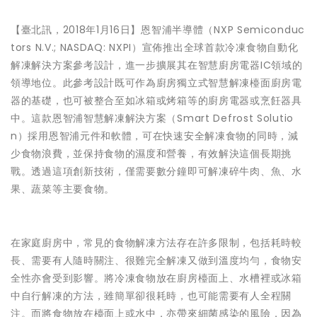
【臺北訊，2018年1月16日】恩智浦半導體（NXP Semiconduc
tors N.V.; NASDAQ: NXPI）宣佈推出全球首款冷凍食物自動化
解凍解決方案參考設計，進一步擴展其在智慧廚房電器IC領域的
領導地位。此參考設計既可作為廚房獨立式智慧解凍檯面廚房電
器的基礎，也可被整合至如冰箱或烤箱等的廚房電器或烹飪器具
中。這款恩智浦智慧解凍解決方案（Smart Defrost Solutio
n）採用恩智浦元件和軟體，可在快速安全解凍食物的同時，減
少食物浪費，並保持食物的濕度和營養，有效解決這個長期挑
戰。透過這項創新技術，僅需要數分鐘即可解凍碎牛肉、魚、水
果、蔬菜等主要食物。
在家庭廚房中，常見的食物解凍方法存在許多限制，包括耗時較
長、需要有人隨時關注、很難完全解凍又做到溫度均勻，食物安
全性亦會受到影響。將冷凍食物放在廚房檯面上、水槽裡或冰箱
中自行解凍的方法，雖簡單卻很耗時，也可能需要有人全程關
注。而將食物放在檯面上或水中，亦帶來細菌感染的風險，因為