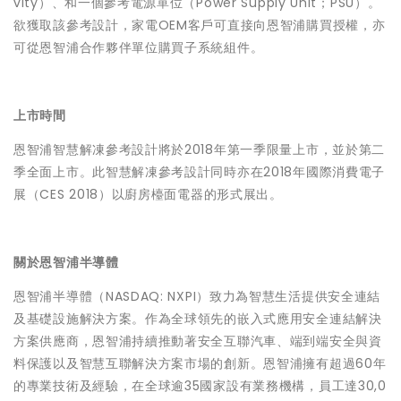
vity）、和一個參考電源單位（Power Supply Unit；PSU）。
欲獲取該參考設計，家電OEM客戶可直接向恩智浦購買授權，亦
可從恩智浦合作夥伴單位購買子系統組件。
上市時間
恩智浦智慧解凍參考設計將於2018年第一季限量上市，並於第二
季全面上市。此智慧解凍參考設計同時亦在2018年國際消費電子
展（CES 2018）以廚房檯面電器的形式展出。
關於恩智浦半導體
恩智浦半導體（NASDAQ: NXPI）致力為智慧生活提供安全連結
及基礎設施解決方案。作為全球領先的嵌入式應用安全連結解決
方案供應商，恩智浦持續推動著安全互聯汽車、端到端安全與資
料保護以及智慧互聯解決方案市場的創新。恩智浦擁有超過60年
的專業技術及經驗，在全球逾35國家設有業務機構，員工達30,0