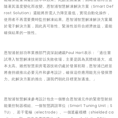
隨著其溫度變化而改變。恩智浦智慧解凍解決方案（Smart Def
rost Solution）還能將所需人力降至最低，實現自動化操作，
使用者不再需要費時監控解凍結果。恩智浦智慧解凍解決方案屬
於電子解決方案，因此具可靠性、緊湊性並符合經濟效益，還能
確保結果的一致性。
恩智浦射頻功率業務部門資深副總裁Paul Hart表示：「過往嘗
試導入智慧解凍技術皆以失敗收場，主要是因為其體積過大、成
本太高。雖然智慧廚房電器技術仍處於發展初期，恩智浦已經並
將會持續推出必要元件和參考設計，確保這些應用能充分發揮潛
力。此解決方案的推出，讓我們朝此目標更加邁進。」
恩智浦智慧解凍參考設計包含一個整合恩智浦元件的緊密型射頻
能量控制器模組、一個智慧調諧單位（Smart Tuning Unit；S
TU）、若干電極（electrode）、一個遮蔽模槽（shielded ca