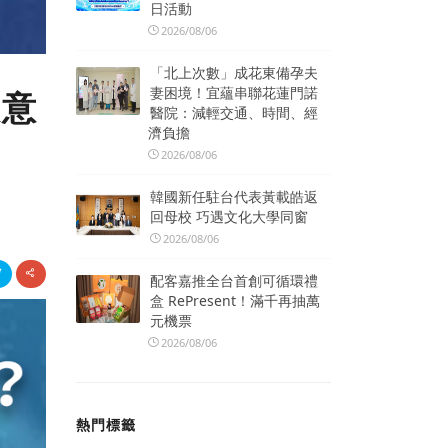
日活動
2026/08/06
「北上次數」成花東備孕夫
妻困境！宜蘊串聯花蓮門諾
人意
醫院：減輕交通、時間、經
濟負擔
2026/08/06
韓國新任駐台代表黃載皓返
回母校 巧遇文化大學同窗
2026/08/06
配客嘉推全台首創可循環禮
盒 RePresent！滿千再抽萬
元機票
2026/08/06
熱門標籤