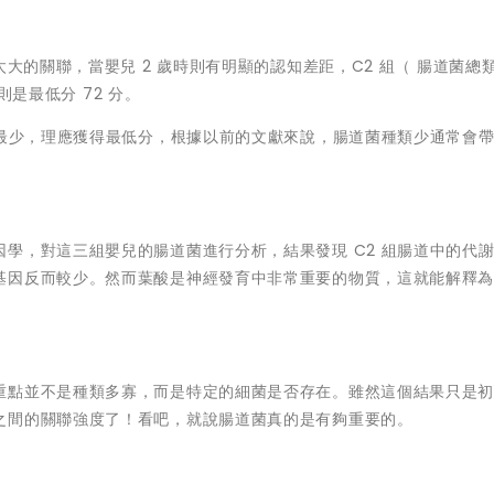
太大的關聯，當嬰兒 2 歲時則有明顯的認知差距，C2 組（ 腸道菌總
則是最低分 72 分。
類最少，理應獲得最低分，根據以前的文獻來說，腸道菌種類少通常會
學，對這三組嬰兒的腸道菌進行分析，結果發現 C2 組腸道中的代
因反而較少。然而葉酸是神經發育中非常重要的物質，這就能解釋為和
重點並不是種類多寡，而是特定的細菌是否存在。雖然這個結果只是
之間的關聯強度了！看吧，就說腸道菌真的是有夠重要的。