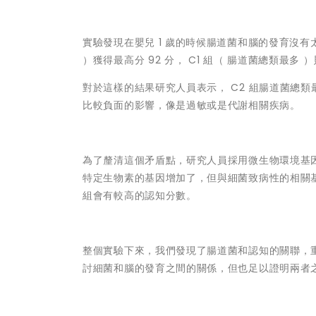
實驗發現在嬰兒 1 歲的時候腸道菌和腦的發育沒有
）獲得最高分 92 分， C1 組（ 腸道菌總類最多 ）
對於這樣的結果研究人員表示， C2 組腸道菌總
比較負面的影響，像是過敏或是代謝相關疾病。
為了釐清這個矛盾點，研究人員採用微生物環境基因
特定生物素的基因增加了，但與細菌致病性的相關基
組會有較高的認知分數。
整個實驗下來，我們發現了腸道菌和認知的關聯，
討細菌和腦的發育之間的關係，但也足以證明兩者