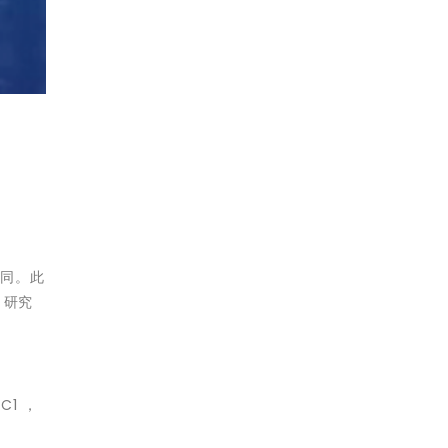
趨同。此
，研究
C1 ，