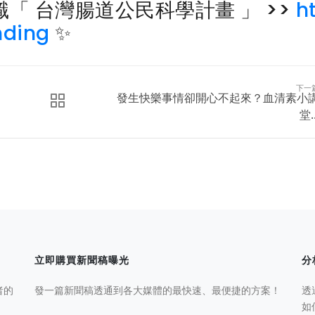
「 台灣腸道公民科學計畫 」 >>
h
nding
✨
下一
發生快樂事情卻開心不起來？血清素小
堂..
立即購買新聞稿曝光
分
者的
發一篇新聞稿透通到各大媒體的最快速、最便捷的方案！
透
如