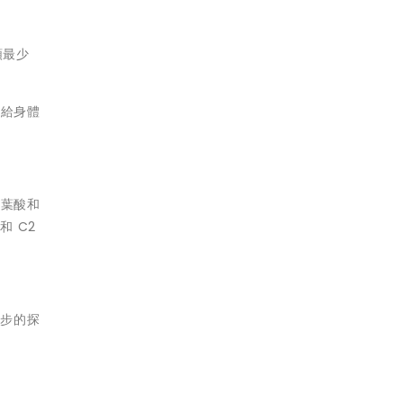
類最少
帶給身體
謝葉酸和
 C2
初步的探