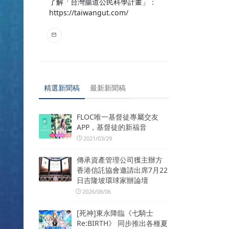
了解「台灣腸道公民科學計畫」：
https://taiwangut.com/
精選新聞稿
最新新聞稿
FLOC唯一基督徒專屬交友
APP，基督徒的新福音
2021/03/29
傳承資產管理公司獲主辦方
香港信託協會邀請出席7月22
日吉隆坡環球家辦論壇
2026/08/06
[死神]東永降臨《七騎士
Re:BIRTH》 同步推出各種夏