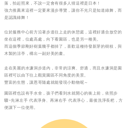
落，拍起照來，不說一定會有很多人猜這裡是日本！
強力推薦來這裡一定要來漫步導覽，讓你不光只是知道綠舞，而
是認識綠舞！
位於服務中心前方沿著步道往上走的休憩庭，這裡好適合放空的
坐在這裡，位處高處，向下看園區，也是另一種美。
而這個季節剛好樹葉幾乎都掉了，喜歡這種待發新芽的樹枝，與
木製的涼亭，構出一副好美的畫。
走在美麗的水濂洞步道內，非常的涼爽、舒適，而且水濂洞是園
區裡可以由下往上觀賞園區不同角度的美景。
豐富的生態，讓恩哥隨處就能發現小動物呢～
園區裡也設有手水舍，孩子們看到水就開心的衝上前，依照步
驟-先淋左手 代表淨身、再淋右手 代表淨心，最後洗淨長杷，方
便讓下一位使用。