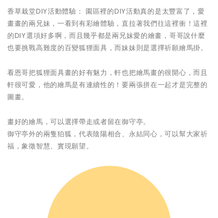
香草栽堂DIY活動體驗： 園區裡的DIY活動真的是太豐富了，愛
畫畫的兩兄妹，一看到有彩繪體驗，直拉著我們往這裡衝！這裡
的DIY選項好多啊，而且幾乎都是兩兄妹愛的繪畫，哥哥說什麼
也要挑戰高難度的百變狐狸面具，而妹妹則是選擇祈願繪馬掛。
看恩哥把狐狸面具畫的好有魅力，軒也把繪馬畫的很開心，而且
軒很可愛，他的繪馬是有連續性的！要兩張拼在一起才是完整的
圖畫。
畫好的繪馬，可以選擇帶走或者留在御守亭。
御守亭外的兩隻狛狐，代表陰陽相合、永結同心，可以幫大家祈
福，象徵智慧、實現願望。