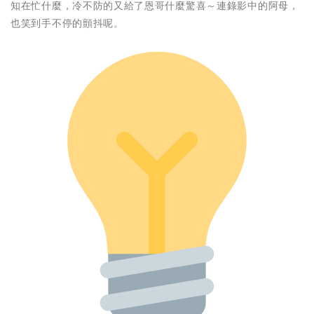
知在忙什麼，冷不防的又給了恩哥什麼驚喜～連錄影中的阿母，
也笑到手不停的顫抖呢。