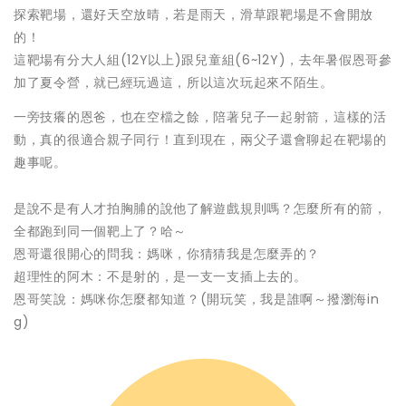
探索靶場，還好天空放晴，若是雨天，滑草跟靶場是不會開放
的！
這靶場有分大人組(12Y以上)跟兒童組(6~12Y)，去年暑假恩哥參
加了夏令營，就已經玩過這，所以這次玩起來不陌生。
一旁技癢的恩爸，也在空檔之餘，陪著兒子一起射箭，這樣的活
動，真的很適合親子同行！直到現在，兩父子還會聊起在靶場的
趣事呢。
是說不是有人才拍胸脯的說他了解遊戲規則嗎？怎麼所有的箭，
全都跑到同一個靶上了？哈～
恩哥還很開心的問我：媽咪，你猜猜我是怎麼弄的？
超理性的阿木：不是射的，是一支一支插上去的。
恩哥笑說：媽咪你怎麼都知道？(開玩笑，我是誰啊～撥瀏海in
g)