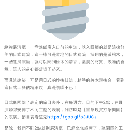
綠舞展演廳：一彎進飯店入口前的車道，映入眼簾的就是這棟好
美的日式建築，這一棟可是道地的日式建築，採用的是黃檜木，
一踏進展演廳，就可以聞到檜木的清香，溫潤的材質、淡雅的香
氣，讓人的身心都舒坦了起來。
而且這建築，可是用日式的榫接技法，精準的將木頭接合，看到
這日式工藝的精細度，真是讚嘆不已！
日式庭園除了表定的節目表外，在每週六、日的下午2點，在展
演聽都安排了不同主題的表演，到訪時是【重擊現實打擊樂團】
的表演。節目表看這兒
https://goo.gl/o3JUCs
是說，我們不到2點就到展演廳，已經坐無虛席了，聽園區的工