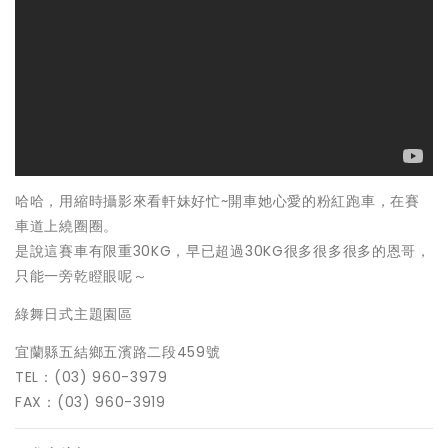
哈哈，用縮時攝影來看軒妹好忙~開車她心愛的粉紅跑車，在賽
車道上繞圈圈。
是說這賽車有限重30KG，早已超過30KG很多很多很多的恩哥，
只能一旁乾瞪眼呢～
綠舞日式主題園區
宜蘭縣五結鄉五濱路二段459號
TEL：(03) 960-3979
FAX：(03) 960-3919