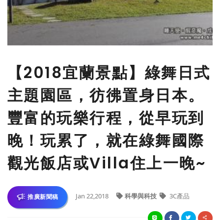
【2018宜蘭景點】綠舞日式
主題園區，彷彿置身日本。
豐富的玩樂行程，從早玩到
晚！玩累了，就在綠舞國際
觀光飯店或Villa住上一晚~
Jan 22,2018
科學與科技
3C產品
推廣新聞稿