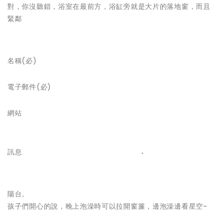
對，你沒聽錯，浴室在最前方，浴缸旁就是大片的落地窗，而且
緊鄰
名稱(必)
電子郵件(必)
網站
訊息
陽台。
孩子們開心的說，晚上泡澡時可以拉開窗簾，邊泡澡邊看星空~