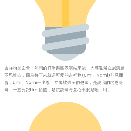
吉祥物見面會：熱鬧的打擊樂團表演結束後，大夥還聚在展演廳
不忍離去，因為接下來就是可愛的吉祥物(Umi、Nami)的見面
會，Umi、Nami一出場，立馬被孩子們包圍，是說我們的恩哥
哥，一直要跟Umi拍照，是該說哥哥童心未泯是吧，呵。