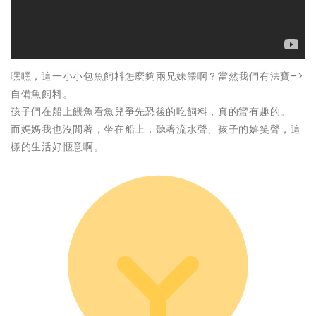
嘿嘿，這一小小包魚飼料怎麼夠兩兄妹餵啊？當然我們有法寶–>
自備魚飼料。
孩子們在船上餵魚看魚兒爭先恐後的吃飼料，真的蠻有趣的。
而媽媽我也沒閒著，坐在船上，聽著流水聲、孩子的嬉笑聲，這
樣的生活好愜意啊。