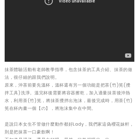
抺茶體驗活動有老師教學指導，包含抺茶的工具介紹、抺茶的做
法，很仔細的跟我們說明。
原來，沖茶前要先溫杯，溫杯還有另一個功能是把茶(竹)筅(攪
拌工具)洗淨。溫完杯後需要將容器擦乾，加入適量抺茶後沖熱
水，利用茶(竹)筅，將抺茶攪拌出泡沫，最後完成時，用茶(竹)
筅在杯內畫一個【の】，將泡沫集中在中間。
是說日本女生不管做什麼動作都好Lady，我們家這偽櫻花妹軒，
則是把抹茶一口豪飲啊！