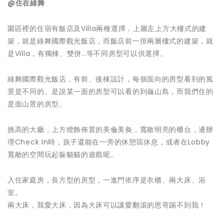
@住在綠舞
園區裡的住宿有飯店及Villa兩種選擇，上圖左上方大樓式的建
築，就是綠舞國際觀光飯店，而飯店前一排兩層樓式的建築，就
是Villa，有獨棟、雙併…等不同房型可以供選擇。
綠舞國際觀光飯店，有前、後棟設計，每個面向的房型看到的風
景是不同的。是說某一面的房型可以看的到龜山島，而我們住的
是面山景的房型。
挑高的大廳，上方燈飾佈置的美倫美奐，寬敞明亮的櫃台，邊辦
理Check In時，孩子還能在一旁的休憩區休息，或者在Lobby
寬敞的空間玩起躲貓貓的遊戲呢。
入住家庭房，長方型的房型，一進門依序是衣櫃、兩大床、浴
室。
兩大床，我愛大床，因為大床可以讓愛翻滾的恩哥踢不到我！