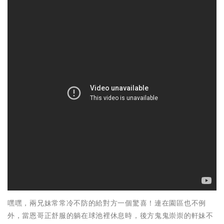
嘿嘿，兩兄妹常常冷不防的給對方一個驚喜！連在園區也不例
外，當恩哥正舒服的躺在球池裡休息時，後方鬼鬼崇崇的軒妹不