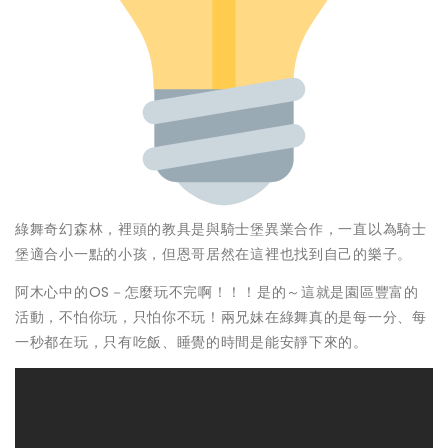
綠舞奇幻森林，裡頭的教具是與騎士堡異業合作，一直以為騎士
堡適合小一點的小孩，但恩哥居然在這裡也找到自己的樂子。
阿木心中的OS－怎麼玩不完啊！！！是的～這就是園區豐富的
活動，不怕你玩，只怕你不玩！兩兄妹在綠舞真的是每一分、每
一秒都在玩，只有吃飯、睡覺的時間是能安靜下來的。