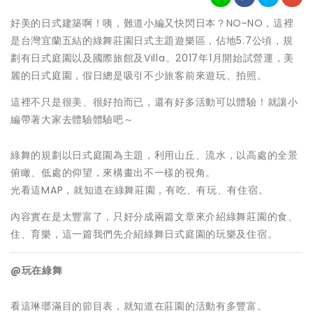
好美的日式建築啊！咦，難道小編又快閃日本？NO~NO，這裡
是台灣宜蘭五結的綠舞莊園日式主題遊樂區，佔地5.7公頃，規
劃有日式庭園以及國際旅館及Villa。2017年1月開始試營運，美
麗的日式庭園，假日總是吸引不少旅客前來遊玩、拍照。
這裡不只是很美、很好拍而已，還有好多活動可以體驗！就讓小
編帶著大家去體驗體驗吧～
綠舞的規劃以日式庭園為主題，利用山丘、流水，以高處的全景
俯瞰、低處的仰望，來構畫出不一樣的視角。
光看這MAP，就知道在綠舞莊園，有吃、有玩、有住宿。
內容實在是太豐富了，只好分成兩篇文章來介紹綠舞莊園的食、
住、育樂，這一篇我們先介紹綠舞日式庭園的玩樂及住宿。
@玩在綠舞
看這琳瑯滿目的節目表，就知道在莊園的活動有多豐富。