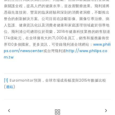
康關護全程，提高人們的健康水準，並改善醫療效果。飛利浦將
憑藉先進技術、豐富的臨床經驗和深刻的消費者洞察，不斷推出
整合的創新解決方案。公司目前在診斷影像、圖像引導治療、病
人監護、健康資訊化以及消費者健康和家庭護理領域處於領導地
位。飛利浦公司總部位於荷蘭，2016年健康科技業務的銷售額達
174億歐元，在全球擁有大約71,000名員工，銷售和服務遍佈世
界100多個國家。更多資訊，可登錄飛利浦全球網站：
www.phili
ps.com/newscenter
或台灣飛利浦
http://www.philips.co
m.tw
[1]
Euromonitor預測，全球市場成長幅度與2015年數據比較
(
連結
)