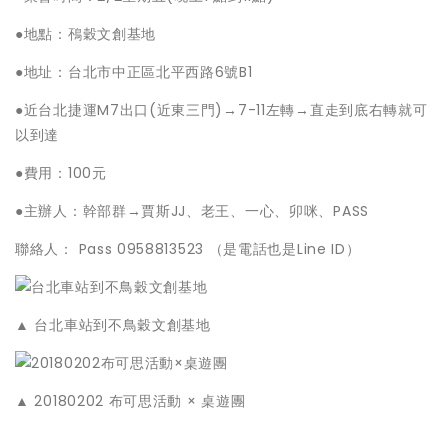
●地點：鴀穀文創基地
●地址：台北市中正區北平西路6號B1
●近台北捷運M7出口(近東三門)→7-11左轉→直走到底右轉就可
以到達
●費用：100元
●主辦人：幹部群→賈斯JJ、老王、一心、卯咪、PASS
聯絡人： Pass 0958813523 （是電話也是Line ID）
▲ 台北車站到不鳥穀文創基地
▲ 20180202 布可思活動 × 桌遊團