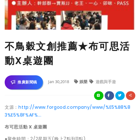
不鳥穀文創推薦★布可思活
動X桌遊團
Jan 30,2018
娛樂
遊戲與手遊
推廣新聞稿
文源：
http://www.forgood.company/www/%E5%B8%8
3%E5%8F%AF%...
布可思活動 X 桌遊團
●聚會時間：2/2星期五(晚上7點到11點)