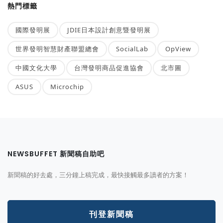
熱門標籤
國際發明展
JDIE日本設計創意暨發明展
世界發明智慧財產聯盟總會
SocialLab
OpView
中國文化大學
台灣發明商品促進協會
北市圖
ASUS
Microchip
NEWSBUFFET 新聞稿自助吧
新聞稿的好去處，三分鐘上稿完成，最快接觸最多讀者的方案！
刊登新聞稿