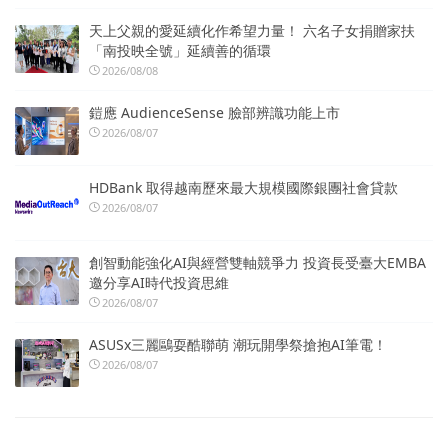
天上父親的愛延續化作希望力量！ 六名子女捐贈家扶
「南投映全號」延續善的循環
2026/08/08
鎧應 AudienceSense 臉部辨識功能上市
2026/08/07
HDBank 取得越南歷來最大規模國際銀團社會貸款
2026/08/07
創智動能強化AI與經營雙軸競爭力 投資長受臺大EMBA
邀分享AI時代投資思維
2026/08/07
ASUSx三麗鷗耍酷聯萌 潮玩開學祭搶抱AI筆電！
2026/08/07