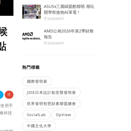
ASUSx三麗鷗耍酷聯萌 潮玩
開學祭搶抱AI筆電！
2026/08/07
候
AMD公佈2026年第2季財務
報告
點
2026/08/07
熱門標籤
國際發明展
JDIE日本設計創意暨發明展
世界發明智慧財產聯盟總會
人使用手
種科技
SocialLab
OpView
中國文化大學