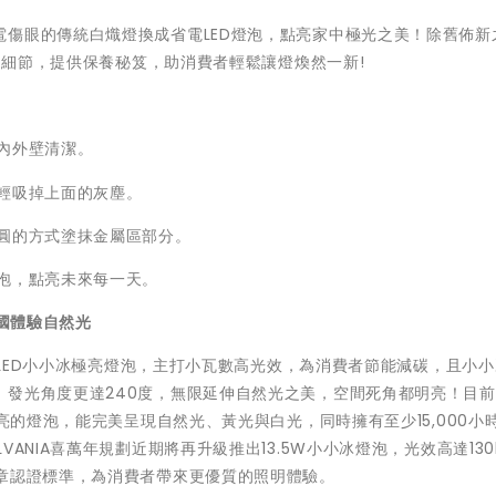
傷眼的傳統白熾燈換成省電LED燈泡，點亮家中極光之美！除舊佈新
略的細節，提供保養秘笈，助消費者輕鬆讓燈煥然一新!
內外壁清潔。
輕吸掉上面的灰塵。
圓的方式塗抹金屬區部分。
泡，點亮未來每一天。
國體驗自然光
泡-LED小小冰極亮燈泡，主打小瓦數高光效，為消費者節能減碳，且小
，發光角度更達240度，無限延伸自然光之美，空間死角都明亮！目
最亮的燈泡，能完美呈現自然光、黃光與白光，同時擁有至少15,000小
ANIA喜萬年規劃近期將再升級推出13.5W小小冰燈泡，光效高達130
標章認證標準，為消費者帶來更優質的照明體驗。