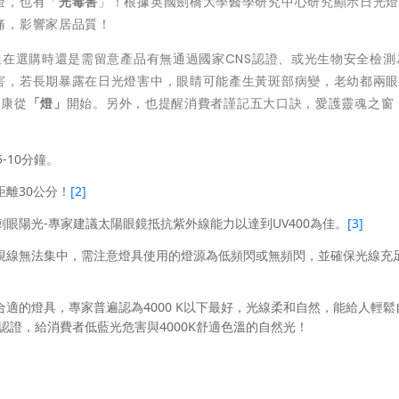
燈，也有「
光毒害
」！根據英國劍橋大學醫學研究中心研究顯示日光
痛，影響家居品質！
但在選購時還是需留意產品有無通過國家CNS認證、或光生物安全檢測
害，若長期暴露在日光燈害中，眼睛可能產生黃斑部病變，老幼都兩
健康從
「燈」
開始。另外，也提醒消費者謹記五大口訣，愛護靈魂之窗
-10分鐘。
離30公分！
[2]
眼陽光-專家建議太陽眼鏡抵抗紫外線能力以達到UV400為佳。
[3]
視線無法集中，需注意燈具使用的燈源為低頻閃或無頻閃，並確保光線充
適的燈具，專家普遍認為4000 K以下最好，光線柔和自然，能給人輕鬆
NS認證，給消費者低藍光危害與4000K舒適色溫的自然光！