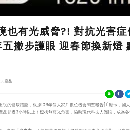
境也有光威脅?! 對抗光害症
萬年五撇步護眼 迎春節換新燈 
3C產品
遍重視的健康議題，根據106年個人家戶數位機會調查報告[1]顯示，國
c產品超過3小時以上！標榜無藍光危害，協助現代科技人護眼，成為各