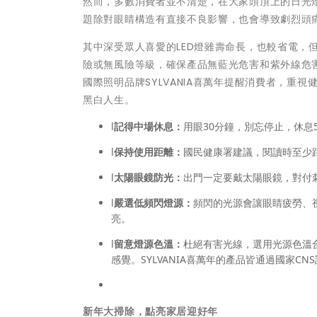
然而，多數消費者並不清楚，在大家頭頂上的日光
題除對眼睛構造有直接不良影響，也會導致劇烈頭
其中深受眾人喜愛的LED燈雖壽命長，也較省電，
險或無風險等級，確保產品無藍光危害和紫外線危
國際照明品牌SYLVANIA喜萬年提醒消費者，重視
黑白人生。
l
記得中場休息：
用眼30分鐘，別忘停止，休息5
l
保持使用距離：
國民健康署建議，閱讀時至少距
l
太陽眼鏡防光：
出門一定要戴太陽眼鏡，對付刺
l
嚴選低頻閃燈源：
頻閃的光源會讓眼睛疲勞、
亮。
l
留意燈源色溫：
杜絕有害光線，選用光源色溫合
感覺。SYLVANIA喜萬年的產品皆通過國家C
新年大掃除
，點亮家居迎好年