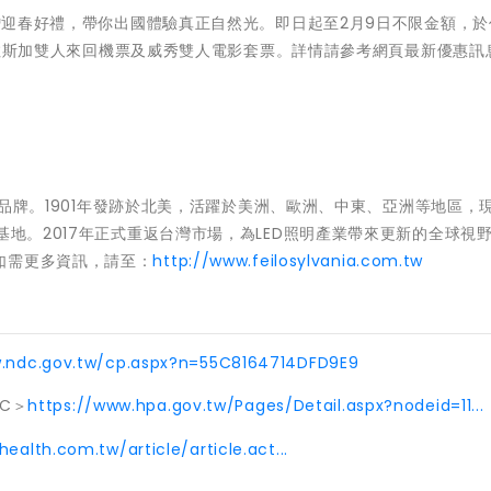
再贈迎春好禮，帶你出國體驗真正自然光。即日起至2月9日不限金額，
抽中阿拉斯加雙人來回機票及威秀雙人電影套票。詳情請參考網頁最新優惠
照明品牌。1901年發跡於北美，活躍於美洲、歐洲、中東、亞洲等地區，
基地。2017年正式重返台灣市場，為LED照明產業帶來更新的全球視
如需更多資訊，請至：
http://www.feilosylvania.com.tw
w.ndc.gov.tw/cp.aspx?n=55C8164714DFD9E9
C＞
https://www.hpa.gov.tw/Pages/Detail.aspx?nodeid=11...
lth.com.tw/article/article.act...