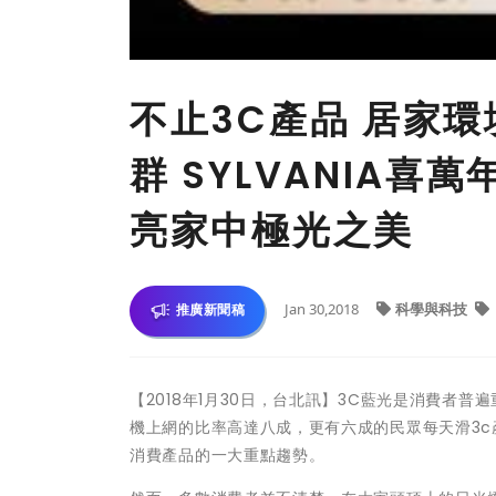
不止3C產品 居家環
群 SYLVANIA喜
亮家中極光之美
Jan 30,2018
科學與科技
推廣新聞稿
【2018年1月30日，台北訊】3C藍光是消費者普
機上網的比率高達八成，更有六成的民眾每天滑3
消費產品的一大重點趨勢。