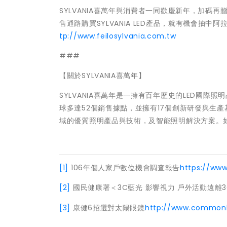
SYLVANIA喜萬年與消費者一同歡慶新年，加碼
售通路購買SYLVANIA LED產品，就有機會
tp://www.feilosylvania.com.tw
###
【關於SYLVANIA喜萬年】
SYLVANIA喜萬年是一擁有百年歷史的LED國際
球多達52個銷售據點，並擁有17個創新研發與生產
域的優質照明產品與技術，及智能照明解決方案。
[1]
106年個人家戶數位機會調查報告
https://ww
[2]
國民健康署＜3C藍光 影響視力 戶外活動遠離3
[3]
康健6招選對太陽眼鏡
http://www.commonhea