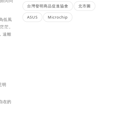
燈頻閃問
台灣發明商品促進協會
北市圖
ASUS
Microchip
為低風
眼茫茫。
，遠離
足明
自在的