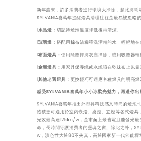
新年歲末，許多消費者進行環境大掃除，趁此將耗電
SYLVANIA喜萬年提醒燈具清理往往是最易被忽
l
水晶燈：
切記待燈泡溫度降低後再清潔。
l
玻璃燈：
搭配用棉布沾稀釋洗潔精的水，輕輕地在
l
布面燈具：
使用除塵撢將灰塵撢除，或用吸塵器輕
l
金屬燈具：
用家具保養蠟或水蠟噴在乾抹布上以畫
l
其他老舊燈具：
更換輕巧可適應各種燈具的明亮燈
感受
SYLVANIA
喜萬年小小冰柔光魅力
，
再送你出
SYLVANIA喜萬年推出外型具科技感又時尚的燈
體積更可適用於室內嵌燈、桌燈、立燈等各式燈具
光效最高達125lm/w，是市面上最省電且能發光
命，長時間守護消費者的靈魂之窗。除此之外，SYLV
w，演色性大於80不失真，高於國家新一代節能