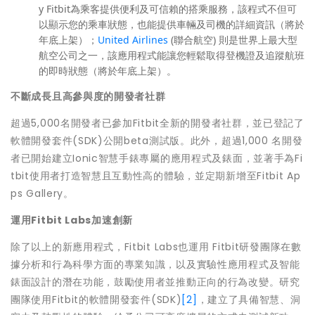
y Fitbit為乘客提供便利及可信賴的搭乘服務，該程式不但可
以顯示您的乘車狀態，也能提供車輛及司機的詳細資訊（將於
年底上架）；
United Airlines
(聯合航空) 則是世界上最大型
航空公司之一，該應用程式能讓您輕鬆取得登機證及追蹤航班
的即時狀態（將於年底上架）。
不斷成長且高參與度的開發者社群
超過5,000名開發者已參加Fitbit全新的開發者社群，並已登記了
軟體開發套件(SDK)公開beta測試版。此外，超過1,000 名開發
者已開始建立Ionic智慧手錶專屬的應用程式及錶面，並著手為Fi
tbit使用者打造智慧且互動性高的體驗，並定期新增至Fitbit Ap
ps Gallery。
運
用
Fitbit Labs
加速創新
除了以上的新應用程式，Fitbit Labs也運用 Fitbit研發團隊在數
據分析和行為科學方面的專業知識，以及實驗性應用程式及智能
錶面設計的潛在功能，鼓勵使用者並推動正向的行為改變。研究
團隊使用Fitbit的軟體開發套件(SDK)
[2]
，建立了具備智慧、洞