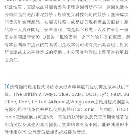
預測性質，實際成品可能會因為多種原因有所不同，原因包括本
公司面臨的激烈市場競爭；規模更大科技公司的競爭；無法成功
開發與引進新產品、功能與服務，或是提升現有產品與服務；產
品第三人責任問題、安全漏洞、或是其它缺失；以及在最新一份
呈交美國證管會10-Q報告「風險因素」之下討論的其它原因。所
有本新聞稿中提及的前瞻聲明是以本公司現有資訊為基礎，對於
新資訊或未來事件造成的變動，本公司並無對以上聲明進行更新
之責任。
[1]
所有熱門應用程式將於今天或今年年底前提供英文版本以供下
載。The British Airways, Clue, GAME GOLF, Lyft, Nest, Su
rfline, Uber, United Airlines 及Walgreens之應用程式則需向
有關公司申請免費帳戶以使用其於Fitbit Ionic上的功能。Fitbit
Ionic電池續航力可達5天。電池續航時間以及充電周期會隨著使
用情況以及其他因素而變化，實際結果有所不同。能夠連續10小
時使用GPS 全球定位數據系統或播放音樂。