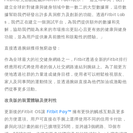
建立全球針對健康與健身領域中數一數二的大型數據庫，這些數
據幫助我們研發出許多具洞察力及創新的功能。透過Fitbit Lab
s，我們正在建立一個測試平台，為我們提供額外的數據和見
解，協助我們能為未來的市場推出更貼心且更有效的健康與健身
功能，並為用戶提供兼具前膽性和鼓勵性的體驗。」
直接透過腕錶獲得無窮啟發：
作為全球最大的社交健身網絡之一，Fitbit透過全新的Fitbit排行
榜應用程式將使用者的個人社交網路連結到腕錶上。為了能更方
便地透過社群的力量達成健身目標，使用者可以輕鬆檢視朋友、
家人及同事間的運動情況，並透過腕錶直接為他們加油或激勵他
們從事更多活動。
改良版的裝置體驗及便利性
更新後的Fitbit OS讓
Fitbit Pay™
擁有更快的觸感互動及更多
的方便選項。用戶可直接在手腕上選擇使用不同的信用卡付款，
參與此項計畫的銀行已擴增至25間，並跨越3個網路、13個市