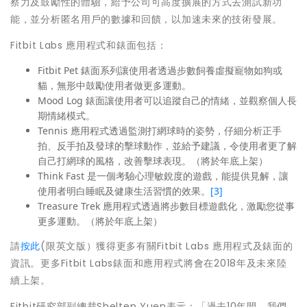
察力及鼓勵性的體驗，給予公司可高度擴展的方式去測試新功
能，並分析匿名用戶的數據和回饋，以加速未來的技術發展。
Fitbit Labs 應用程式和錶面包括：
Fitbit Pet
錶面系列讓使用者透過步數飼養虛擬寵物如狗或
貓，無形中鼓勵使用者做更多運動。
Mood Log
錶面讓使用者可以追蹤自己的情緒，並觀察個人長
期情緒模式。
Tennis
應用程式透過監測打網球時的姿勢，仔細分析正手
拍、反手拍及發球的擊球動作，並給予建議，令使用者更了解
自己打網球的風格，改善擊球表現。（將於年底上架）
Think Fast
是一個考驗心理敏銳度的遊戲，能提供見解，讓
使用者明白睡眠及健康生活習慣的效果。
[3]
Treasure Trek
應用程式透過將步數目標遊戲化，激勵您從事
更多運動。（將於年底上架）
請
按此
(限英文版）獲得更多有關Fitbit Labs 應用程式及錶面的
資訊。更多Fitbit Labs錶面和應用程式將會在2018年及未來陸
續上架。
Fitbit研究部副總裁Shelten Yuen表示：「過去10年間，我們