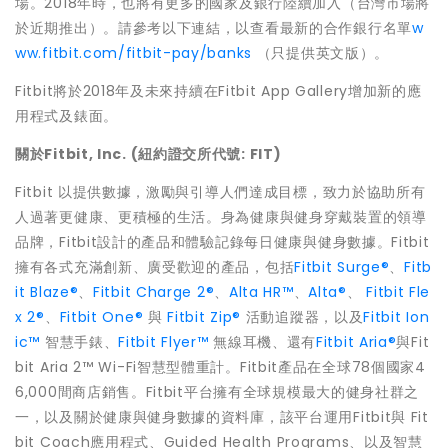
場。2018年時，也將有更多的國家及銀行陸續加入（台灣市場將
於近期推出）。請參考以下連結，以查看最新的合作銀行名單
w
ww.fitbit.com/fitbit-pay/banks
（只提供英文版）。
Fitbit將於2018年及未來持續在Fitbit App Gallery增加新的應
用程式及錶面。
關於
Fitbit, Inc. (
紐約證交所代號
: FIT)
Fitbit 以提供數據，激勵與引導人們達成目標，致力於協助所有
人過著更健康、更積極的生活。身為健康與健身穿戴裝置的領導
品牌，Fitbit設計的產品和體驗記錄每日健康與健身數據。Fitbit
擁有各式充滿創新、廣受歡迎的產品，包括
Fitbit Surge®
、
Fitb
it Blaze®
、
Fitbit Charge 2®
、
Alta HR™
、
Alta®
、
Fitbit Fle
x 2®
、
Fitbit One®
與
Fitbit Zip®
活動追蹤器，以及
Fitbit Ion
ic™
智慧手錶、
Fitbit Flyer™
無線耳機、還有
Fitbit Aria®
與
Fit
bit Aria 2™
Wi-Fi智慧型體重計。Fitbit產品在全球78個國家4
6,000間商店銷售。Fitbit平台擁有全球規模最大的健身社群之
一，以及關於健康與健身數據的資料庫，該平台運用Fitbit與 Fit
bit Coach應用程式、Guided Health Programs、以及智慧