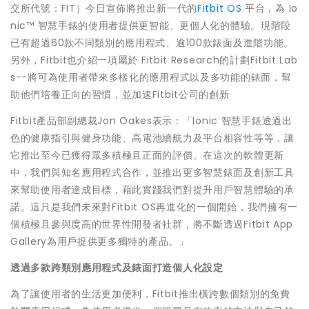
交所代號：FIT）今日宣佈將推出新一代的
Fitbit OS
平台，為 Io
nic™ 智慧手錶的使用者提供更智能、更個人化的體驗。現階段
已有超過60款不同類別的應用程式、逾100款錶面及進階功能。
另外，Fitbit也介紹一項屬於 Fitbit Research的計劃Fitbit Lab
s--將可為使用者帶來多樣化的應用程式以及多功能的錶面，幫
助他們培養正向的習慣，並加速Fitbit公司的創新
Fitbit產品部副總裁Jon Oakes表示：「Ionic 智慧手錶透過出
色的健康指引與健身功能、高電池續航力及平台相容性等等，讓
它推出至今已獲得眾多積極且正面的評價。在這次的軟體更新
中，我們與知名應用程式合作，並推出更多智慧錶面及創新工具
來幫助使用者達成目標，藉此實踐我們對提升用戶智慧體驗的承
諾。這只是我們未來對Fitbit OS再進化的一個開始，我們擁有一
個積極且參與度高的世界性開發者社群，將不斷透過Fitbit App
Gallery為用戶提供更多獨特的產品。」
透過多款跨類別應用程式及錶面打造個人化設定
為了讓使用者的生活更加便利，Fitbit推出橫跨數個類別的免費