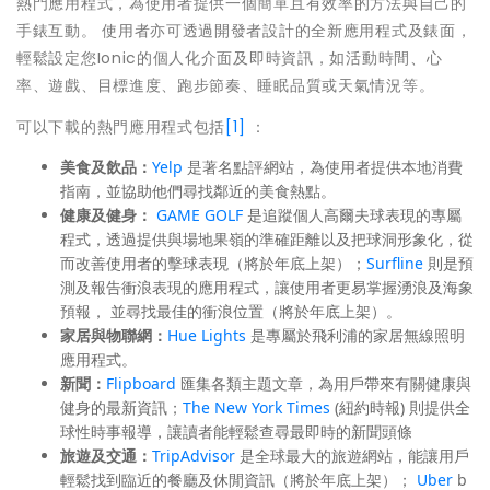
熱門應用程式，為使用者提供一個簡單且有效率的方法與自己的
手錶互動。 使用者亦可透過開發者設計的全新應用程式及錶面，
輕鬆設定您Ionic的個人化介面及即時資訊，如活動時間、心
率、遊戲、目標進度、跑步節奏、睡眠品質或天氣情況等。
可以下載的熱門應用程式包括
[1]
：
美食及飲品：
Yelp
是著名點評網站，為使用者提供本地消費
指南，並協助他們尋找鄰近的美食熱點。
健康及健身：
GAME GOLF
是追蹤個人高爾夫球表現的專屬
程式，透過提供與場地果嶺的準確距離以及把球洞形象化，從
而改善使用者的擊球表現（將於年底上架）；
Surfline
則是預
測及報告衝浪表現的應用程式，讓使用者更易掌握湧浪及海象
預報， 並尋找最佳的衝浪位置（將於年底上架）。
家居與物聯網：
Hue Lights
是專屬於飛利浦的家居無線照明
應用程式。
新聞：
Flipboard
匯集各類主題文章，為用戶帶來有關健康與
健身的最新資訊；
The New York Times
(紐約時報) 則提供全
球性時事報導，讓讀者能輕鬆查尋最即時的新聞頭條
旅遊及交通：
TripAdvisor
是全球最大的旅遊網站，能讓用戶
輕鬆找到臨近的餐廳及休閒資訊（將於年底上架）；
Uber
b