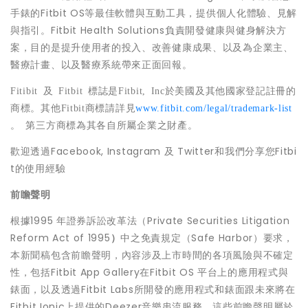
手錶的Fitbit OS等最佳軟體與互動工具，提供個人化體驗、見解
與指引。Fitbit Health Solutions負責開發健康與健身解決方
案，目的是提升使用者的投入、改善健康成果、以及為企業主、
醫療計畫、以及醫療系統帶來正面回報。
Fitibit
及
Fitbit
標誌是
Fitbit, Inc
於美國及其他國家登記註冊的
商標。其他
Fitbit
商標請詳見
www.fitbit.com/legal/trademark-list
。
第三方商標為其各自所屬企業之財產。
歡迎透過Facebook, Instagram 及 Twitter和我們分享您Fitbi
t的使用經驗
前瞻聲明
根據1995 年證券訴訟改革法（Private Securities Litigation
Reform Act of 1995
）
中之免責規定（Safe Harbor）要求，
本新聞稿包含前瞻聲明，內容涉及上市時間的各項風險與不確定
性，包括Fitbit App Gallery在Fitbit OS 平台上的應用程式與
錶面，以及透過Fitbit Labs所開發的應用程式和錶面跟未來將在
Fitbit Ionic上提供的Deezer音樂串流服務。這些前瞻聲明屬於