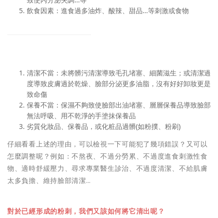
飲食因素：進食過多油炸、酸辣、甜品…等刺激或食物
清潔不當：未將髒污清潔導致毛孔堵塞、細菌滋生；或清潔過
度導致皮膚過於乾燥、臉部分泌更多油脂，沒有好好卸妝更是
致命傷
保養不當：保濕不夠致使臉部出油堵塞、層層保養品導致臉部
無法呼吸、用不乾淨的手塗抹保養品
劣質化妝品、保養品，或化粧品過髒(如粉撲、粉刷)
仔細看看上述的理由，可以檢視一下可能犯了幾項錯誤？又可以
怎麼調整呢？例如：
不熬夜
、
不過分勞累
、
不過度進食刺激性食
物
、
適時舒緩壓力
、
尋求專業醫生診治
、
不過度清潔
、
不給肌膚
太多負擔
、
維持臉部清潔
…
對於已經形成的粉刺，我們又該如何將它清出呢？