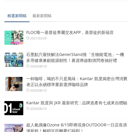
精選新聞稿
最新新聞稿
FLOC唯一基督徒專屬交友APP，基督徒的新福音
2021/03/29
石墨點穴最快解法GenerStand推「生物能電池」一機
多用健康兼顧能源韌性！募資將啟動填問卷抽好禮
2026/08/10
一杯咖啡，喝的不只是風味：Kantar 凱度揭密台灣消費
者正以永續標準重新選擇咖啡品牌
2026/08/10
Kantar 凱度與 JKR 最新研究 : 品牌資產有七成來自體驗
2026/08/10
超人氣偶像Ozone 8/15即將現身OUTDOOR一日店長浪
漫寵粉！解鎖近距離夢幻福利！