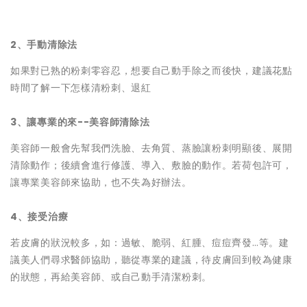
2、手動清除法
如果對已熟的粉刺零容忍，想要自己動手除之而後快，建議花點
時間了解一下怎樣清粉刺、退紅
3、讓專業的來--美容師清除法
美容師一般會先幫我們洗臉、去角質、蒸臉讓粉刺明顯後、展開
清除動作；後續會進行修護、導入、敷臉的動作。若荷包許可，
讓專業美容師來協助，也不失為好辦法。
4、接受治療
若皮膚的狀況較多，如：過敏、脆弱、紅腫、痘痘齊發…等。建
議美人們尋求醫師協助，聽從專業的建議，待皮膚回到較為健康
的狀態，再給美容師、或自己動手清潔粉刺。