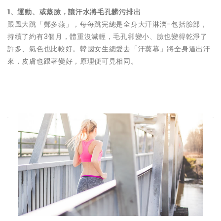
1、運動、或蒸臉，讓汗水將毛孔髒污排出
跟風大跳「鄭多燕」，每每跳完總是全身大汗淋漓-包括臉部，
持續了約有3個月，體重沒減輕，毛孔卻變小、臉也變得乾淨了
許多、氣色也比較好。韓國女生總愛去「汗蒸幕」將全身逼出汗
來，皮膚也跟著變好，原理便可見相同。