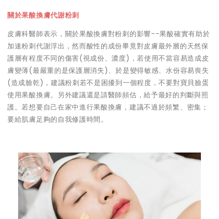
關於果酸換膚代謝粉刺
皮膚科醫師表示，關於果酸換膚對粉刺的影響--果酸確實有助於
加速粉刺代謝浮出，然而酸性的成份畢竟對皮膚最外層的天然保
護層有程度不同的傷害(視成份、濃度)，若使用不當容易造成皮
膚變薄(最嚴重的是保護層消失)、於是變得敏感、水份容易喪失
(造成臉乾)，建議粉刺若不是困擾到一個程度，不要對寶貝臉蛋
使用果酸換膚。另外建議還是請醫師頻估，給予最好的判斷與照
護。若想要自己在家中進行果酸換膚，建議不過於頻繁、密集；
要給肌膚足夠的自我修護時間。