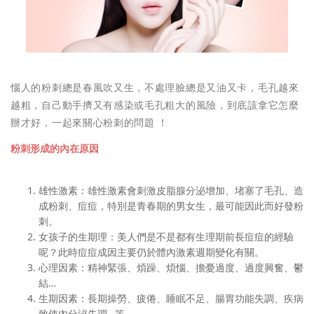
惱人的粉刺總是春風吹又生，不處理臉總是又油又卡，毛孔越來
越粗，自己動手擠又有感染或毛孔粗大的風險，到底該拿它怎麼
辦才好，一起來關心粉刺的問題 ！
粉刺形成的內在原因
雄性激素：雄性激素會刺激皮脂腺分泌增加、堵塞了毛孔、造
成粉刺、痘痘，特別是青春期的男女生，最可能因此而好發粉
刺。
女孩子的生期理：美人們是不是都有生理期前長痘痘的經驗
呢？此時痘痘成因主要仍於體內激素週期變化有關。
心理因素：精神緊張、煩躁、煩惱、擔憂過度、過度興奮、鬱
結…
生期因素：長期操勞、疲倦、睡眠不足、腸胃功能失調、疾病
致使內分泌失調…等