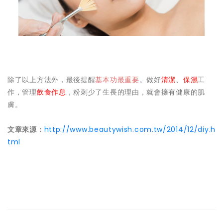
除了以上方法外，最後提醒
基本功最重要
。做好
清潔
、
保濕
工
作，管理
飲食作息
，粉刺少了生長的理由，就會擁有健康的肌
膚。
文章來源：
http://www.beautywish.com.tw/2014/12/diy.h
tml