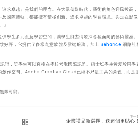
、追求卓越』是我們的理念。在大眾傳媒時代，藝術的角色迎風拔高
作及國際接軌，都能擁有積極創新、追求卓越的學習環境。與走在影
。」
提供學生多元創意學習空間，讓學生能盡情發揮各種面向的藝術靈感
師及學生一致好評，它提供了多樣創意軟體及雲端服務，加上
Behance
網路社
sociate認證，讓學生可以直接在學校考取國際認證。碩士班學生黃愛玲同
空間。Adobe Creative Cloud已經不只是工具的角色，而是
意無限可能。
下一
企業禮品新選擇，送這個更貼心