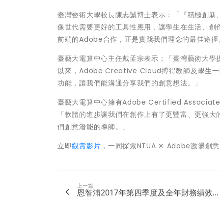
臺灣藝術大學校長陳志誠博士表示：「『積極創新
像世代需要更好的工具性應用，讓學生在生活、創
前端的Adobe合作，正是實踐我們理念的最佳途徑
臺藝大電算中心主任戴孟宗表示：「臺灣藝術大學
以來，Adobe Creative Cloud搏得教
功能，讓我們能溝通分享我們的創意想法。」
臺藝大電算中心擁有Adobe Certified As
「軟體的進步讓我們在創作上有了更豐富、更強大的創作
們創意潛能的導師。」
立即
觀賞影片
，一同探索NTUA ✕ Adobe激盪創
上一篇
恩智浦2017年第四季度及全年財務績效...