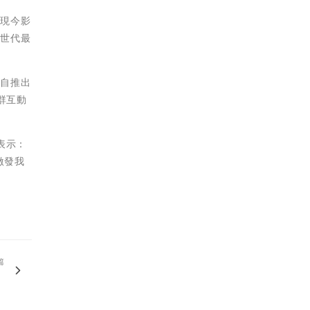
，現今影
像世代最
。自推出
群互動
學表示：
激發我
篇
！