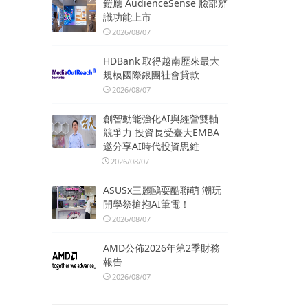
鎧應 AudienceSense 臉部辨
識功能上市
2026/08/07
HDBank 取得越南歷來最大
規模國際銀團社會貸款
2026/08/07
創智動能強化AI與經營雙軸
競爭力 投資長受臺大EMBA
邀分享AI時代投資思維
2026/08/07
ASUSx三麗鷗耍酷聯萌 潮玩
開學祭搶抱AI筆電！
2026/08/07
AMD公佈2026年第2季財務
報告
2026/08/07