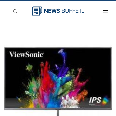
回到首頁
新聞稿分類
登入
刊登