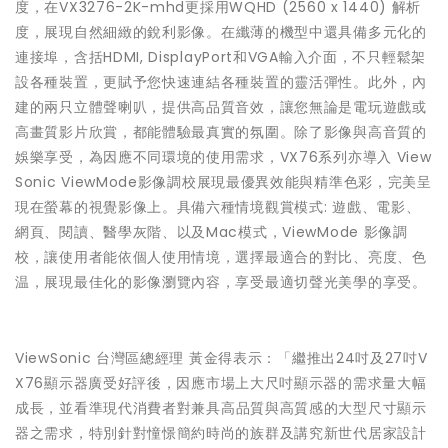
度，在VX3276-2K-mhd更採用WQHD (2560 x 1440) 解析
度，展現自然細緻的銳利影像。
在纖薄的機型中還具備多元化的
連接埠，含括HDMI, DisplayPort和VGA輸入介面，
不只輕鬆架
設各種裝置，更賦予您快速連結各種裝置的靈活彈性。
此外，內
建的兩只立體聲喇叭，提供高品質音效，
讓您無論是電玩遊戲或
高畫質影片欣賞，都能體驗最真實的氛圍。
除了影像與高音質的
娛樂享受，為因應不同環境的使用需求，VX7
6系列亦導入 View
Sonic ViewMode影像調校展現最優異效能與精準色彩，
完美呈
現在螢幕的視覺影像上。具備六種情境觀賞模式: 遊戲、電影、
網頁、閱讀、醫學灰階、以及Mac模式，ViewM
ode 影像調
校，讓使用者能依個人使用情境，選擇最適合的對比、亮度、
色
温，展現最佳化的影像瀏覽內容，享受最適切聲光美學的享受。
ViewSonic 台灣區總經理 黃金得表示：「繼推出24吋及27吋V
X76顯示器廣受好評後，
因應市場上大尺吋顯示器的需求量大幅
成長，
並看準現代消費者對兼具高品質與高質感的大型尺寸顯示
器之需求，
特別針對憧憬簡約時尚的族群及講究新世代居家設計