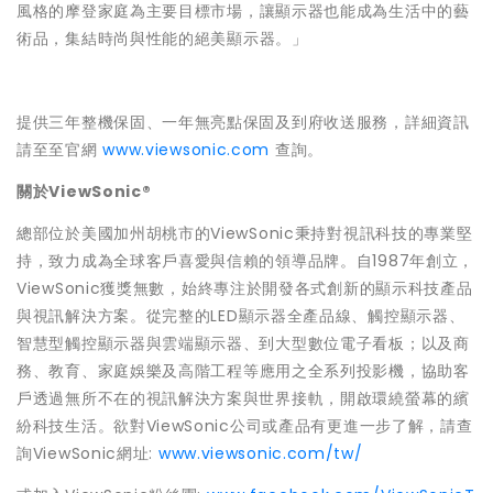
風格的摩登家庭
為主要目標市場，讓顯示器也能成為生活中的藝
術品，
集結時尚與性能的絕美顯示器。」
提供三年整機保固、一年無亮點保固及到府收送服務，
詳細資訊
請至至官網
www.viewsonic.com
查詢。
關於
ViewSonic®
總部位於美國加州胡桃市的ViewSonic秉持對視訊科技的專
業堅
持，致力成為全球客戶喜愛與信賴的領導品牌。自1987年創
立，
ViewSonic獲獎無數，
始終專注於開發各式創新的顯示科技產品
與視訊解決方案。從完整的
LED顯示器全產品線、觸控顯示器、
智慧型觸控顯示器與雲端顯示器、到大型數位電子看板；以及商
務、
教育、家庭娛樂及高階工程等應用之全系列投影機，
協助客
戶透過無所不在的視訊解決方案與世界接軌，
開啟環繞螢幕的繽
紛科技生活。欲對ViewSonic公司或產品
有更進一步了解，請查
詢ViewSonic網址:
www.viewsonic.com/tw/