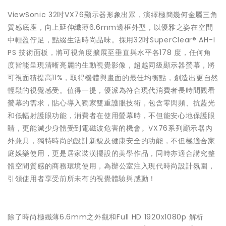
ViewSonic 32吋VX76顯示器形象出眾，演繹極簡幾何金屬三角
質感底座，
向上延伸纖薄6.6mm邊框外型，以優雅之姿在空間
中輕盈佇足，
點綴生活時尚品味。採用32吋SuperClear® AH-I
PS 技術面板，將可視角度擴展至垂直與水平各178 度，任何角
度皆能呈現清晰亮麗的生動視覺影像，
超越同級顯示器螢幕，將
可視面積提高11%，
取得機體與畫面的最佳均衡點，創造出更自然
輕鬆的視覺感受。
值得一提，優派為符合現代消費者長時間觀看
螢幕的需求，
貼心導入獨家雙重護眼技術，包含零閃頻、
抗藍光
和低輻射護眼功能，消費者在使用螢幕時，
不但能安心地保護眼
睛，更能減少身體受到電磁波危害的機會。VX
76系列顯示器內
外兼具，獨特時尚的設計新貌及健康安全的功能，
不但極適合家
庭娛樂使用，更是居家裝潢擺設的美學作品，
同時亦適合講究整
體空間質感的商務環境使用，
為辦公室注入現代時尚設計氛圍，
引領使用者享受前所未有的視覺體驗與感動！
除了時尚極纖薄6.6mm之外觀和Full HD 1920x1080p 解析