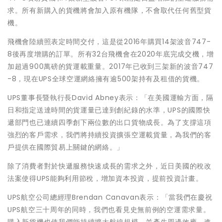
求。所有新購入的貨機將會加入原有機隊，不會取代任何舊型貨
機。
飛機會陸續照表定時間交付，這是從2016年購買14架波音747-
8後再度增購的訂單。所有32台飛機會在2020年底完成交機，增
加超過900萬磅的貨運載重量。2017年已收到三架新的波音747
-8，現在UPS全球空運網絡擁有逾500架持有及租借的貨機。
UPS董事長暨執行長David Abney表示：「在美國運輸方面，隔
日和指定送達時間的貨運量已達到創紀錄的水準，UPS的國際快
遞部門也已連續四季創下兩位數的出口貨物成長。為了支撐這項
強烈的客戶需求，我們將持續投資擴張空運載貨量，為我們的客
戶提供在國際貿易上關鍵的網絡。」
除了消費者對於快遞服務快速成長的需求之外，近日美國的稅改
法案使得UPS能夠利用節稅，增加資本投資，提前投資計畫。
UPS航空公司總經理Brendan Canavan表示：「當我們在慶祝
UPS航空三十周年的同時，我們也看見史無前例的空運需求量。