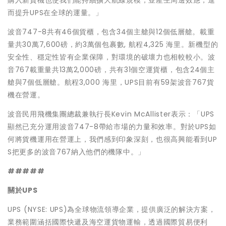
購入新貨機也使我們能持續擴大航線規模，並產生周邊效應，進
而提升UPS在全球的運量。」
波音747-8共有46個貨櫃，包含34個主艙與12個低層艙。載重
量共30萬7,600磅，約3萬個包裹數, 航程4,325 海里。新機型的
安全性、穩定性皆有企業保障，對環境的破壞力也相較較小。波
音767載重量共13萬2,000磅，共有31個空運貨櫃，包含24個主
艙與7個低層艙。航程3,000 海里，UPS目前有59架波音767貨
機在營運。
波音民用飛機集團總裁兼執行長Kevin McAllister表示：「UPS
顯然已充分運用波音747-8帶給市場的力量和效率。對於UPS如
何將貨機運用在營運上，我們感到印象深刻，也很高興能看到UP
S把更多的波音767納入他們的機隊中。」
#####
關於
UPS
UPS (NYSE: UPS)為全球物流領導企業，提供廣泛的解決方案，
業務範圍涵括國際快遞及海空運貨物運輸，透過國際貿易便利