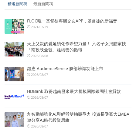
精選新聞稿
最新新聞稿
FLOC唯一基督徒專屬交友APP，基督徒的新福音
2021/03/29
天上父親的愛延續化作希望力量！ 六名子女捐贈家扶
「南投映全號」延續善的循環
2026/08/08
鎧應 AudienceSense 臉部辨識功能上市
2026/08/07
HDBank 取得越南歷來最大規模國際銀團社會貸款
2026/08/07
創智動能強化AI與經營雙軸競爭力 投資長受臺大EMBA
邀分享AI時代投資思維
2026/08/07