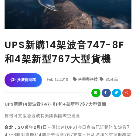
UPS新購14架波音747-8F
和4架新型767大型貨機
Feb 12,2018
科學與科技
3C產品
推廣新聞稿
UPS
新購
14
架波音
747-8F
和
4
架新型
767
大型貨機
貨機可支援急速成長美國與國際空運量
台北，
2018
年
2
月
1
日
－優比速(UPS)今日宣布已訂購14架波音7
47-8噴射貨機和4架新型波音767來滿足日益增加的空運服務需