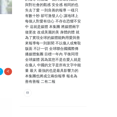
與對社會的觀感 安全感 相同的也
失去了愛 一則良善的報導 一樣只
有數十秒 卻可激發人心 讓地球上
每個人對愛有信心 不存在恐懼不安
，
中 這就是媒體 本集團 將媒體兩字
做更改 改成美麗的美 身體的體 就
為了實現全球的媒體能夠用愛與善
來報導每一則新聞 不以傷人或奪取
版面 不計一切 全球聯合國國際傳
播媒體集團 目標一年內 平衡同理
全球媒體 因為當您不是在愛人就是
在傷人 中國的文字是所有文字中能
量 最大 最強的也是最具影響力的
本集團也將成立兩份報導 報名為
善有善報 二有二報