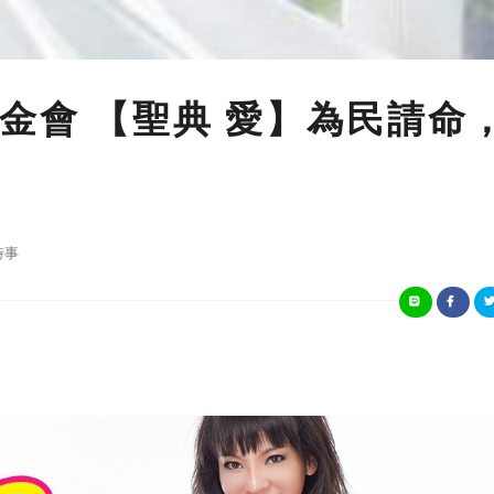
金會 【聖典 愛】為民請命
時事