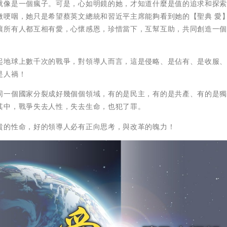
就像是一個瘋子。可是，心如明鏡的她，才知道什麼是值的追求和探
微哽咽，她只是希望蔡英文總統和習近平主席能夠看到她的【聖典 愛
讓所有人都互相有愛，心懷感恩，珍惜當下，互幫互助，共同創造一
起地球上數千次的戰爭，對領導人而言，這是侵略、是佔有、是收服
是人禍！
同一個國家分裂成好幾個個領域，有的是民主，有的是共產、有的是
其中，戰爭失去人性，失去生命，也犯了罪。
貴的性命，好的領導人必有正向思考，與改革的魄力！