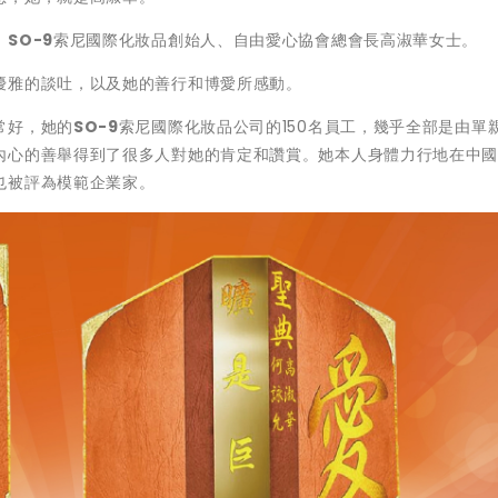
、
SO-9
索尼國際化妝品創始人、自由愛心協會總會長高淑華女士。
優雅的談吐，以及她的善行和博愛所感動。
常好，她的
SO-9
索尼國際化妝品公司的150名員工，幾乎全部是由單
內心的善舉得到了很多人對她的肯定和讚賞。她本人身體力行地在中
也被評為模範企業家。