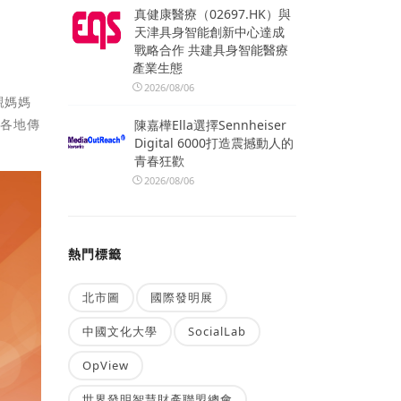
真健康醫療（02697.HK）與
天津具身智能創新中心達成
戰略合作 共建具身智能醫療
產業生態
2026/08/06
親媽媽
國各地傳
陳嘉樺Ella選擇Sennheiser
Digital 6000打造震撼動人的
青春狂歡
2026/08/06
熱門標籤
北市圖
國際發明展
中國文化大學
SocialLab
OpView
世界發明智慧財產聯盟總會