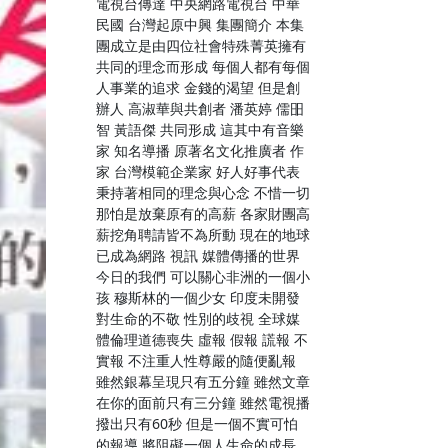
電視台傳達 中央網路電視台 中華
民國 台灣起原中興 集團簡介 本集
團成立是由四位社會特殊菁英擁有
共同的理念而形成 每個人都有每個
人事業的追求 金錢的渴望 但是創
辦人 高淑華與共創者 潘英婷 儒昍
智 黃語傑 共同形成 這其中有音樂
家 知名導播 原著名文化推廣者 作
家 台灣模範企業家 好人好事代表
秉持著相同的理念與心念 不惜一切
那怕是放棄原有的高薪 各家財團高
薪挖角聘請皆不為所動 現在的地球
已成為網路 視訊 媒體傳播的世界
今日的我們 可以關心非洲的一個小
孩 穆斯林的一個少女 印度未開發
對生命的不敬 性別的歧視 全球媒
體倫理道德喪失 虛報 假報 謊報 不
實報 不注重人性尊嚴的隨便亂報
雖然銀幕呈現只有五分鐘 雖然文章
在你的面前只有三分鐘 雖然電視播
撥出只有60秒 但是一個不實可怕
的報導 將阻礙一個人生命的成長