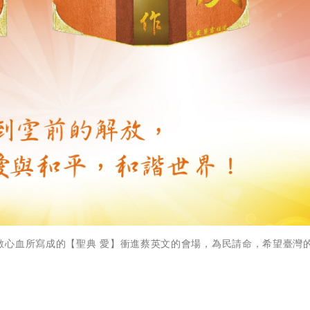
數心血所寫成的【聖典 愛】衝進蔡英文的會場，為民請命，希望臺灣