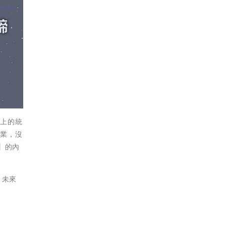
語上的統
樂業，沒
】的內
，未來