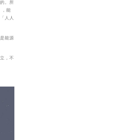
索的。所
】，能
個「人人
、是能源
獨立，不