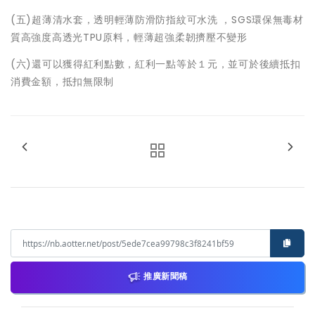
(五)超薄清水套，透明輕薄防滑防指紋可水洗 ，SGS環保無毒材
質高強度高透光TPU原料，輕薄超強柔韌擠壓不變形
(六)還可以獲得紅利點數，紅利一點等於１元，並可於後續抵扣
消費金額，抵扣無限制
推廣新聞稿