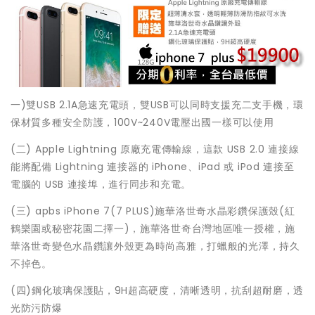
一)雙USB 2.1A急速充電頭，雙USB可以同時支援充二支手機，環
保材質多種安全防護，100V~240V電壓出國一樣可以使用
(二) Apple Lightning 原廠充電傳輸線，這款 USB 2.0 連接線
能將配備 Lightning 連接器的 iPhone、iPad 或 iPod 連接至
電腦的 USB 連接埠，進行同步和充電。
(三) apbs iPhone 7(7 PLUS)施華洛世奇水晶彩鑽保護殼(紅
鶴樂園或秘密花園二擇一)，施華洛世奇台灣地區唯一授權，施
華洛世奇變色水晶鑽讓外殼更為時尚高雅，打蠟般的光澤，持久
不掉色。
(四)鋼化玻璃保護貼，9H超高硬度，清晰透明，抗刮超耐磨，透
光防污防爆