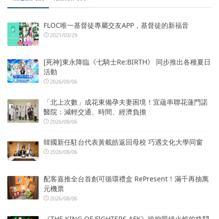
FLOC唯一基督徒專屬交友APP，基督徒的新福音
2021/03/29
[死神]東永降臨《七騎士Re:BIRTH》 同步推出各種夏日
活動
2026/08/06
「北上次數」成花東備孕夫妻困境！宜蘊串聯花蓮門諾
醫院：減輕交通、時間、經濟負擔
2026/08/06
韓國新任駐台代表黃載皓返回母校 巧遇文化大學同窗
2026/08/06
配客嘉推全台首創可循環禮盒 RePresent！滿千再抽萬
元機票
2026/08/06
《THE KING OF FIGHTERS AFK》操控翠綠火焰的格鬥