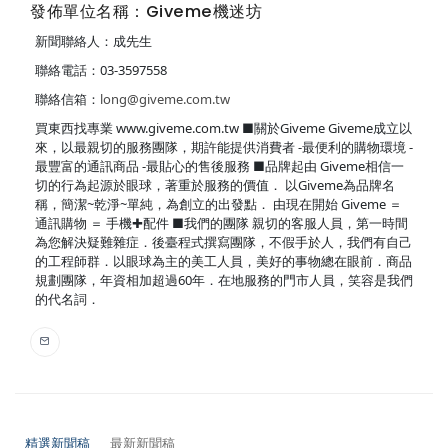
發佈單位名稱：Giveme機迷坊
新聞聯絡人：成先生
聯絡電話：03-3597558
聯絡信箱：
long@giveme.com.tw
買東西找專業 www.giveme.com.tw ■關於Giveme Giveme成立以
來，以最親切的服務團隊，期許能提供消費者 -最便利的購物環境 -
最豐富的通訊商品 -最貼心的售後服務 ■品牌起由 Giveme相信一
切的行為起源於眼球，著重於服務的價值． 以Giveme為品牌名
稱，簡潔~乾淨~單純，為創立的出發點． 由現在開始 Giveme ＝
通訊購物 ＝ 手機✚配件 ■我們的團隊 親切的客服人員，第一時間
為您解決疑難雜症．後臺程式撰寫團隊，不假手於人，我們有自己
的工程師群．以眼球為主的美工人員，美好的事物總在眼前．商品
規劃團隊，年資相加超過60年．在地服務的門市人員，笑容是我們
的代名詞．
精選新聞稿
最新新聞稿