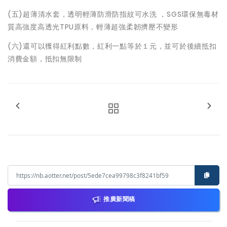
(五)超薄清水套，透明輕薄防滑防指紋可水洗 ，SGS環保無毒材
質高強度高透光TPU原料，輕薄超強柔韌擠壓不變形
(六)還可以獲得紅利點數，紅利一點等於１元，並可於後續抵扣
消費金額，抵扣無限制
推廣新聞稿