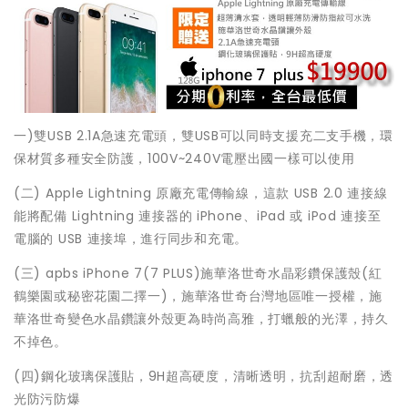
一)雙USB 2.1A急速充電頭，雙USB可以同時支援充二支手機，環
保材質多種安全防護，100V~240V電壓出國一樣可以使用
(二) Apple Lightning 原廠充電傳輸線，這款 USB 2.0 連接線
能將配備 Lightning 連接器的 iPhone、iPad 或 iPod 連接至
電腦的 USB 連接埠，進行同步和充電。
(三) apbs iPhone 7(7 PLUS)施華洛世奇水晶彩鑽保護殼(紅
鶴樂園或秘密花園二擇一)，施華洛世奇台灣地區唯一授權，施
華洛世奇變色水晶鑽讓外殼更為時尚高雅，打蠟般的光澤，持久
不掉色。
(四)鋼化玻璃保護貼，9H超高硬度，清晰透明，抗刮超耐磨，透
光防污防爆