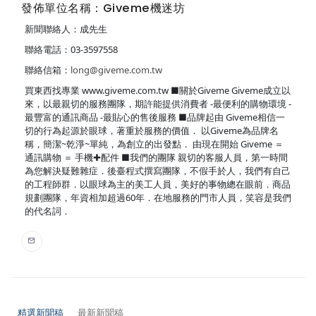
發佈單位名稱：Giveme機迷坊
新聞聯絡人：成先生
聯絡電話：03-3597558
聯絡信箱：
long@giveme.com.tw
買東西找專業 www.giveme.com.tw ■關於Giveme Giveme成立以
來，以最親切的服務團隊，期許能提供消費者 -最便利的購物環境 -
最豐富的通訊商品 -最貼心的售後服務 ■品牌起由 Giveme相信一
切的行為起源於眼球，著重於服務的價值． 以Giveme為品牌名
稱，簡潔~乾淨~單純，為創立的出發點． 由現在開始 Giveme ＝
通訊購物 ＝ 手機✚配件 ■我們的團隊 親切的客服人員，第一時間
為您解決疑難雜症．後臺程式撰寫團隊，不假手於人，我們有自己
的工程師群．以眼球為主的美工人員，美好的事物總在眼前．商品
規劃團隊，年資相加超過60年．在地服務的門市人員，笑容是我們
的代名詞．
精選新聞稿
最新新聞稿