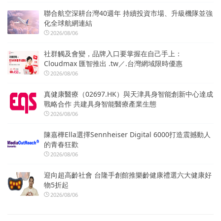
聯合航空深耕台灣40週年 持續投資市場、升級機隊並強
化全球航網連結
2026/08/06
社群觸及會變，品牌入口要掌握在自己手上：
Cloudmax 匯智推出 .tw／.台灣網域限時優惠
2026/08/06
真健康醫療（02697.HK）與天津具身智能創新中心達成
戰略合作 共建具身智能醫療產業生態
2026/08/06
陳嘉樺Ella選擇Sennheiser Digital 6000打造震撼動人
的青春狂歡
2026/08/06
迎向超高齡社會 台隆手創館推樂齡健康禮選六大健康好
物5折起
2026/08/06