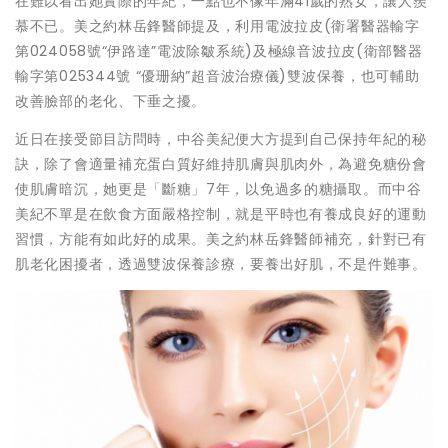
在難以看出她實際的年紀，一點也不像年滿41歲的熟女，讓人羨
慕不已。美之約林岳鋒醫師提及，利用電波拉皮(衛署醫器輸字
第024058號“伊路達”電波除皺系統)及極線音波拉皮(衛部醫器
輸字第025344號 “優珊納”超音波治療儀)雙波保養，也可輔助
改善臉部的老化、下垂之擾。
近日在接受節目訪問時，中谷美紀便大方提到自己保持年紀的秘
訣，除了會適量補充蛋白質好維持肌膚與肌肉外，為避免糖份會
使肌膚暗沉，她更是「斷糖」7年，以免過多的糖攝取。而中谷
美紀不單是在飲食方面嚴格控制，就是平時也有養成良好的運動
習慣，方能有如此好的成果。美之約林岳鋒醫師補充，針對已有
肌老化困擾者，透過雙波保養診療，要養出好肌，不是件難事。