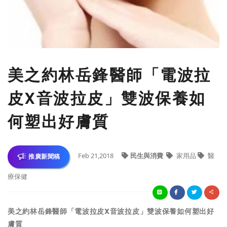
美之約林岳鋒醫師「電波拉
皮X音波拉皮」雙波保養如
何塑出好膚質
Feb 21,2018
民生與消費
家用品
醫
推廣新聞稿
療保健
美之約林岳鋒醫師「電波拉皮X音波拉皮」雙波保養如何塑出好
膚質