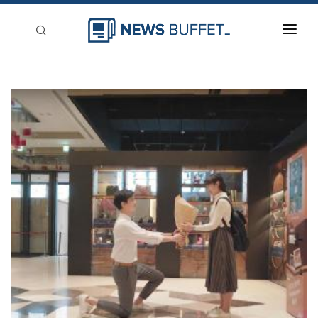
回到首頁
新聞稿分類
登入
刊登