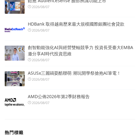
鎧應 AudienceSense 臉部辨識功能上市
2026/08/07
HDBank 取得越南歷來最大規模國際銀團社會貸款
2026/08/07
創智動能強化AI與經營雙軸競爭力 投資長受臺大EMBA
邀分享AI時代投資思維
2026/08/07
ASUSx三麗鷗耍酷聯萌 潮玩開學祭搶抱AI筆電！
2026/08/07
AMD公佈2026年第2季財務報告
2026/08/07
熱門標籤