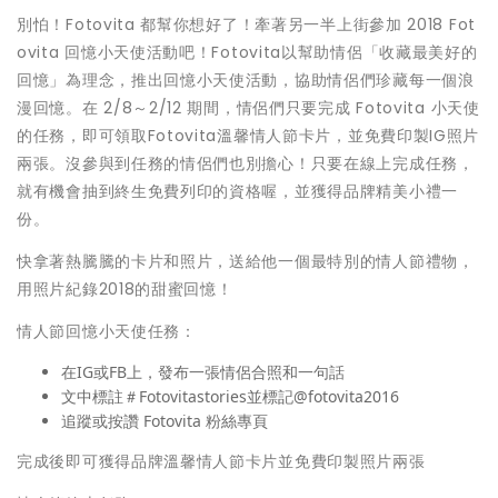
別怕！Fotovita 都幫你想好了！牽著另一半上街參加 2018 Fot
ovita 回憶小天使活動吧！Fotovita以幫助情侶「收藏最美好的
回憶」為理念，推出回憶小天使活動，協助情侶們珍藏每一個浪
漫回憶。在 2/8～2/12 期間，情侶們只要完成 Fotovita 小天使
的任務，即可領取Fotovita溫馨情人節卡片，並免費印製IG照片
兩張。沒參與到任務的情侶們也別擔心！只要在線上完成任務，
就有機會抽到終生免費列印的資格喔，並獲得品牌精美小禮一
份。
快拿著熱騰騰的卡片和照片，送給他一個最特別的情人節禮物，
用照片紀錄2018的甜蜜回憶！
情人節回憶小天使任務：
在IG或FB上，發布一張情侶合照和一句話
文中標註＃Fotovitastories並標記@fotovita2016
追蹤或按讚 Fotovita 粉絲專頁
完成後即可獲得品牌溫馨情人節卡片並免費印製照片兩張