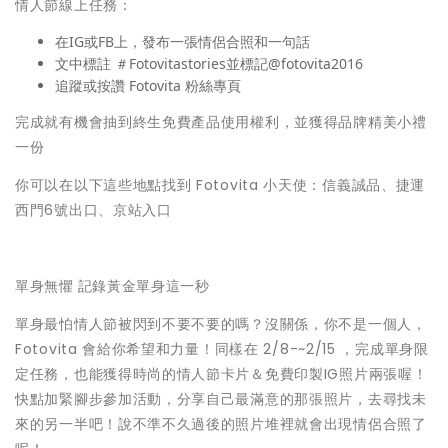
情人節線上任務：
在IG或FB上，發布一張情侶合照和一句話
文中標註 ＃Fotovitastories並標記@fotovita2016
追蹤或按讚 Fotovita 粉絲專頁
完成就有機會抽到終生免費產品使用權利，並獲得品牌精美小禮
一份
你可以在以下這些地點找到 Fotovita 小天使：信義誠品、捷運
西門6號出口、京站入口
單身無懼
記錄黃金單身這一秒
單身最怕情人節被閃到不要不要的嗎？沒關係，你不是一個人，
Fotovita 會給你希望和力量！同樣在 2/8-~2/15 ，完成單身限
定任務，也能獲得時尚的情人節卡片＆免費印製IG照片兩張喔！
快點加緊腳步參加活動，分享自己最滿意的那張照片，去尋找未
來的另一半吧！說不準不久過後的照片堆裡就會出現情侶合照了