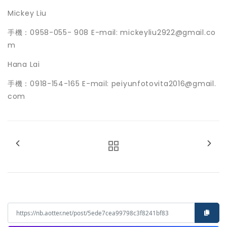
Mickey Liu
手機：0958-055- 908 E-mail: mickeyliu2922@gmail.co
m
Hana Lai
手機：0918-154-165 E-mail: peiyunfotovita2016@gmail.
com