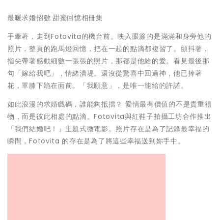
最暖求婚招數
甜蜜回憶相冊集
手牽著，走到Fotovita的機台前。映入眼簾的是滿滿和身旁他的
照片，整頁的跑馬燈回憶，把在一起的點滴都複習了。顫抖著，
指尖帶著感動細數一張張的照片，那都是他給的愛。看見最後那
句「嫁給我吧」，情緒潰堤。還沒從驚喜中回過神，他已捧著
花，單膝下跪在面前。「我願意」，是唯一能給的許諾。
如此浪漫的求婚戲碼，誰能夠抵擋？ 愛情最有價值的不是貴重禮
物，而是彼此相處的點滴。Fotovita與紅鞋子拍攝工坊合作推出
「我們結婚吧！」主題式微電影。照片存在是為了記錄最幸福的
瞬間，Fotovita 的存在是為了將這些幸福送到妳手中。