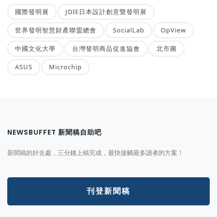
國際發明展
JDIE日本設計創意暨發明展
世界發明智慧財產聯盟總會
SocialLab
OpView
中國文化大學
台灣發明商品促進協會
北市圖
ASUS
Microchip
NEWSBUFFET 新聞稿自助吧
新聞稿的好去處，三分鐘上稿完成，最快接觸最多讀者的方案！
刊登新聞稿