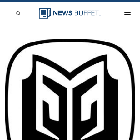
回到首頁
新聞稿分類
登入
刊登