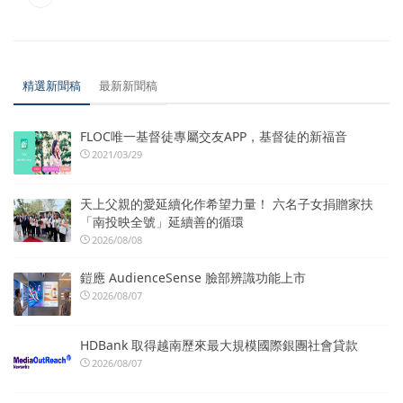
精選新聞稿
最新新聞稿
FLOC唯一基督徒專屬交友APP，基督徒的新福音
2021/03/29
天上父親的愛延續化作希望力量！ 六名子女捐贈家扶
「南投映全號」延續善的循環
2026/08/08
鎧應 AudienceSense 臉部辨識功能上市
2026/08/07
HDBank 取得越南歷來最大規模國際銀團社會貸款
2026/08/07