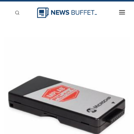
回到首頁
新聞稿分類
登入
刊登