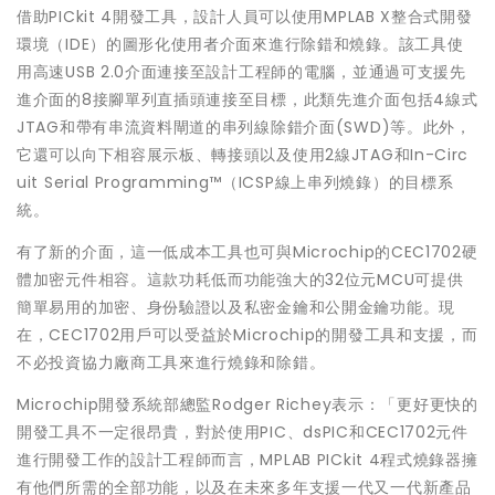
借助PICkit 4開發工具，設計人員可以使用MPLAB X整合式開發
環境（IDE）的圖形化使用者介面來進行除錯和燒錄。該工具使
用高速USB 2.0介面連接至設計工程師的電腦，並通過可支援先
進介面的8接腳單列直插頭連接至目標，此類先進介面包括4線式
JTAG和帶有串流資料閘道的串列線除錯介面(SWD)等。此外，
它還可以向下相容展示板、轉接頭以及使用2線JTAG和In-Circ
uit Serial Programming™（ICSP線上串列燒錄）的目標系
統。
有了新的介面，這一低成本工具也可與Microchip的CEC1702硬
體加密元件相容。這款功耗低而功能強大的32位元MCU可提供
簡單易用的加密、身份驗證以及私密金鑰和公開金鑰功能。現
在，CEC1702用戶可以受益於Microchip的開發工具和支援，而
不必投資協力廠商工具來進行燒錄和除錯。
Microchip開發系統部總監Rodger Richey表示：「更好更快的
開發工具不一定很昂貴，對於使用PIC、dsPIC和CEC1702元件
進行開發工作的設計工程師而言，MPLAB PICkit 4程式燒錄器擁
有他們所需的全部功能，以及在未來多年支援一代又一代新產品