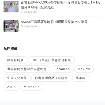
創智動能強化AI與經營雙軸競爭力 投資長受臺大EMBA
邀分享AI時代投資思維
2026/08/07
ASUSx三麗鷗耍酷聯萌 潮玩開學祭搶抱AI筆電！
2026/08/07
熱門標籤
國際發明展
JDIE日本設計創意暨發明展
世界發明智慧財產聯盟總會
SocialLab
OpView
中國文化大學
台灣發明商品促進協會
北市圖
ASUS
Microchip