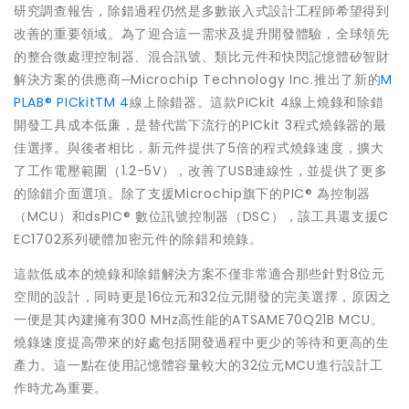
研究調查報告，除錯過程仍然是多數嵌入式設計工程師希望得到
改善的重要領域。為了迎合這一需求及提升開發體驗，全球領先
的整合微處理控制器、混合訊號、類比元件和快閃記憶體矽智財
解決方案的供應商─Microchip Technology Inc.推出了新的
M
PLAB® PICkitTM 4
線上除錯器。這款PICkit 4線上燒錄和除錯
開發工具成本低廉，是替代當下流行的PICkit 3程式燒錄器的最
佳選擇。與後者相比，新元件提供了5倍的程式燒錄速度，擴大
了工作電壓範圍（1.2-5V），改善了USB連線性，並提供了更多
的除錯介面選項。除了支援Microchip旗下的PIC® 為控制器
（MCU）和dsPIC® 數位訊號控制器（DSC），該工具還支援C
EC1702系列硬體加密元件的除錯和燒錄。
這款低成本的燒錄和除錯解決方案不僅非常適合那些針對8位元
空間的設計，同時更是16位元和32位元開發的完美選擇，原因之
一便是其內建擁有300 MHz高性能的ATSAME70Q21B MCU。
燒錄速度提高帶來的好處包括開發過程中更少的等待和更高的生
產力。這一點在使用記憶體容量較大的32位元MCU進行設計工
作時尤為重要。