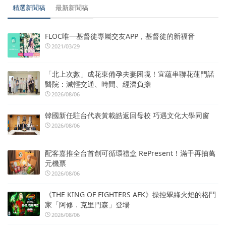
精選新聞稿
最新新聞稿
FLOC唯一基督徒專屬交友APP，基督徒的新福音
2021/03/29
「北上次數」成花東備孕夫妻困境！宜蘊串聯花蓮門諾
醫院：減輕交通、時間、經濟負擔
2026/08/06
韓國新任駐台代表黃載皓返回母校 巧遇文化大學同窗
2026/08/06
配客嘉推全台首創可循環禮盒 RePresent！滿千再抽萬
元機票
2026/08/06
《THE KING OF FIGHTERS AFK》操控翠綠火焰的格鬥
家「阿修．克里門森」登場
2026/08/06