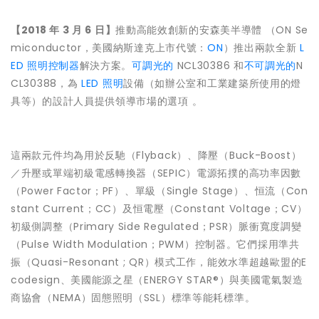
【
2018
年
3
月
6
日】
推動高能效創新的安森美半導體 （ON Se
miconductor，美國納斯達克上市代號：
ON
）推出兩款全新
L
ED 照明控制器
解決方案。
可調光的
NCL30386 和
不可調光的
N
CL30388，為
LED 照明
設備（如辦公室和工業建築所使用的燈
具等）的設計人員提供領導市場的選項 。
這兩款元件均為用於反馳（Flyback）、降壓（Buck-Boost）
／升壓或單端初級電感轉換器（SEPIC）電源拓撲的高功率因數
（Power Factor；PF）、單級（Single Stage）、恒流（Con
stant Current；CC）及恒電壓（Constant Voltage；CV）
初級側調整（Primary Side Regulated；PSR）脈衝寬度調變
（Pulse Width Modulation；PWM）控制器。它們採用準共
振（Quasi-Resonant ; QR）模式工作，能效水準超越歐盟的E
codesign、美國能源之星（ENERGY STAR®）與美國電氣製造
商協會（NEMA）固態照明（SSL）標準等能耗標準。