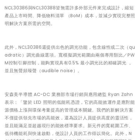
NCL30386與NCL30388皆無需許多外部元件來完成設計，縮短
產品上市時間、降低物料清單 （BoM）成本，並減少實現完整照
明解決方案所需的空間。
此外，NCL30386還提供出色的調光功能，包含線性或二次（qu
adratic）調光曲線選項。寬模擬調光範圍由兩個專用類比／PW
M控制引腳控制，能夠實現具有0.5% 最小調光比的精確調光 ，
並且無聲頻噪聲（audible noise）。
安森美半導體 AC-DC 業務部市場行銷與應用總監 Ryan Zahn
表示：「鑒於 LED 照明的低能耗憑證，它的高能效運作是應對能
源價格上漲與環保考量提高的管理成本關鍵。我們的新解決方案
不僅提供領先市場的高能效，還為設計人員提供高度的靈活性，
並且能滿足並超越現行的能效標準要求。新元件的寬範圍工作、
低待機能耗與快速啟動，使設計人員的工作得以簡化。此外，N