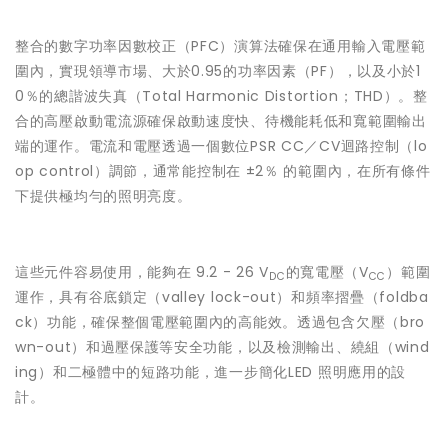
整合的數字功率因數校正（PFC）演算法確保在通用輸入電壓範
圍內，實現領導市場、大於0.95的功率因素（PF），以及小於1
0％的總諧波失真（Total Harmonic Distortion；THD）。整
合的高壓啟動電流源確保啟動速度快、待機能耗低和寬範圍輸出
端的運作。電流和電壓透過一個數位PSR CC／CV迴路控制（lo
op control）調節，通常能控制在 ±2％ 的範圍內，在所有條件
下提供極均勻的照明亮度。
這些元件容易使用，能夠在 9.2 - 26 V
的寬電壓（V
）範圍
DC
CC
運作，具有谷底鎖定（valley lock-out）和頻率摺疊（foldba
ck）功能，確保整個電壓範圍內的高能效。透過包含欠壓（bro
wn-out）和過壓保護等安全功能，以及檢測輸出、繞組（wind
ing）和二極體中的短路功能，進一步簡化LED 照明應用的設
計。