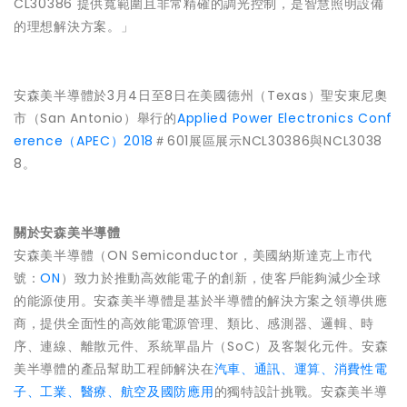
CL30386 提供寬範圍且非常精確的調光控制，是智慧照明設備
的理想解決方案。」
安森美半導體於3月4日至8日在美國德州（Texas）聖安東尼奧
市（San Antonio）舉行的
Applied Power Electronics Conf
erence（APEC）2018
＃601展區展示NCL30386與NCL3038
8。
關於安森美半導體
安森美半導體（ON Semiconductor，美國納斯達克上市代
號：
ON
）致力於推動高效能電子的創新，使客戶能夠減少全球
的能源使用。安森美半導體是基於半導體的解決方案之領導供應
商，提供全面性的高效能電源管理、類比、感測器、邏輯、時
序、連線、離散元件、系統單晶片（SoC）及客製化元件。安森
美半導體的產品幫助工程師解決在
汽車、通訊、運算、消費性電
子、工業、醫療、航空及國防應用
的獨特設計挑戰。安森美半導