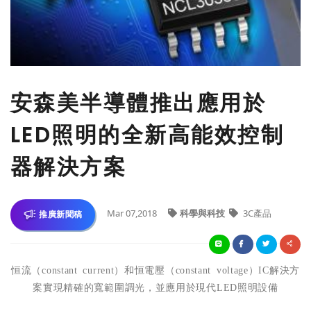
安森美半導體推出應用於
LED照明的全新高能效控制
器解決方案
Mar 07,2018
科學與科技
3C產品
推廣新聞稿
恒流（
constant current
）和恒電壓（
constant voltage
）
IC
解決方
案實現精確的寬範圍調光，並應用於現代
LED
照明設備