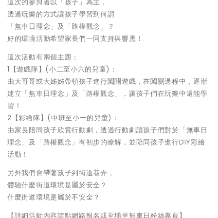
這次的參與者以「孩子」為主，
透過玩樂的方式讓孩子學習到何謂
「無車日理念」及「路權觀念」？
好的環境活動希望家長們一同支持與響應！
這次活動有兩個主題；
1【遊戲隊】(小二至小六的兒童)：
由大哥哥或大姊姊帶領孩子進行闖關遊戲，在闖關過程中，逐漸
建立「無車日理念」及「路權觀念」，讓孩子們在玩樂中還能學
習！
2【彩繪隊】(中班至小一的兒童)：
由家長陪同孩子欣賞行動劇，透過行動劇讓孩子們對於「無車日
理念」及「路權觀念」有初步的瞭解，並陪同孩子進行DIY彩繪
活動！
另外我們會帶著孩子到街道巷弄，
體驗什麼街道環境是屬於安全？
什麼街道環境是屬於不安全？
【詳細活動內容請點網路報名或至埔里無車日粉絲專頁】