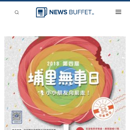
回到首頁
新聞稿分類
登入
刊登