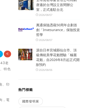
唐遜於台灣設立首間辦公
室，正式進駐台北
2026/08/07
萬通保險憑藉50周年企劃首
創「Invesurance」保險投資
哲學
2026/08/07
源自日本宮城縣仙台市、頂
級傳統美學花魁體驗「極麗
花魁」自2026年8月起正式開
43老
放預約
貌、特色
2026/08/06
南、印
熱門標籤
。
詢，電
國際發明展