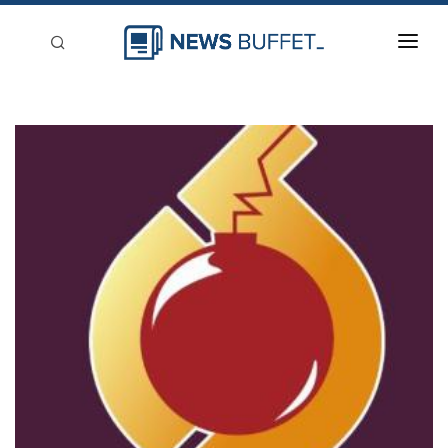
回到首頁
新聞稿分類
登入
刊登