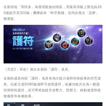
全新領地「阿班多」為發現龍族的地區，而最高等級上限也由26
0級提升至320級；團隊副本「時空裂縫」也同步推出「惡夢」
難易度。
《天堂2：革命》推出全新的「護符」道具。
全新的成長內容「護符」為具有強大能力值和特殊效果的符咒道
具。玩家凡達到180級後即可使用護符，依據功效共分為一般護
符和特性護符，並可帶來如提升攻擊力、防禦力、移動速度和怪
物傷害等各種效果。