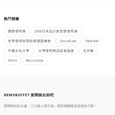
熱門標籤
國際發明展
JDIE日本設計創意暨發明展
世界發明智慧財產聯盟總會
SocialLab
OpView
中國文化大學
台灣發明商品促進協會
北市圖
ASUS
Microchip
NEWSBUFFET 新聞稿自助吧
新聞稿的好去處，三分鐘上稿完成，最快接觸最多讀者的方案！