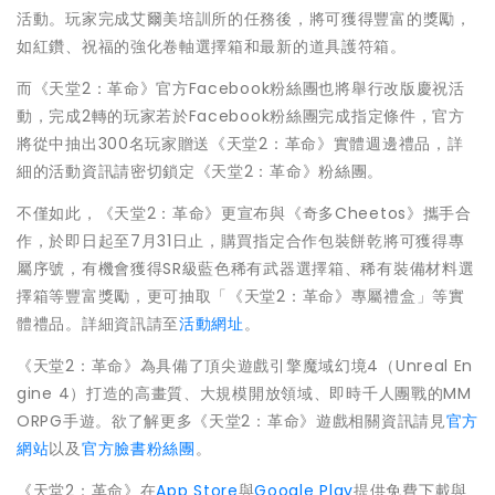
活動。玩家完成艾爾美培訓所的任務後，將可獲得豐富的獎勵，
如紅鑽、祝福的強化卷軸選擇箱和最新的道具護符箱。
而《天堂2：革命》官方Facebook粉絲團也將舉行改版慶祝活
動，完成2轉的玩家若於Facebook粉絲團完成指定條件，官方
將從中抽出300名玩家贈送《天堂2：革命》實體週邊禮品，詳
細的活動資訊請密切鎖定《天堂2：革命》粉絲團。
不僅如此，《天堂2：革命》更宣布與《奇多Cheetos》攜手合
作，於即日起至7月31日止，購買指定合作包裝餅乾將可獲得專
屬序號，有機會獲得SR級藍色稀有武器選擇箱、稀有裝備材料選
擇箱等豐富獎勵，更可抽取「《天堂2：革命》專屬禮盒」等實
體禮品。詳細資訊請至
活動網址
。
《天堂2：革命》為具備了頂尖遊戲引擎魔域幻境4（Unreal En
gine 4）打造的高畫質、大規模開放領域、即時千人團戰的MM
ORPG手遊。欲了解更多《天堂2：革命》遊戲相關資訊請見
官方
網站
以及
官方臉書粉絲團
。
《天堂2：革命》在
App Store
與
Google Play
提供免費下載與