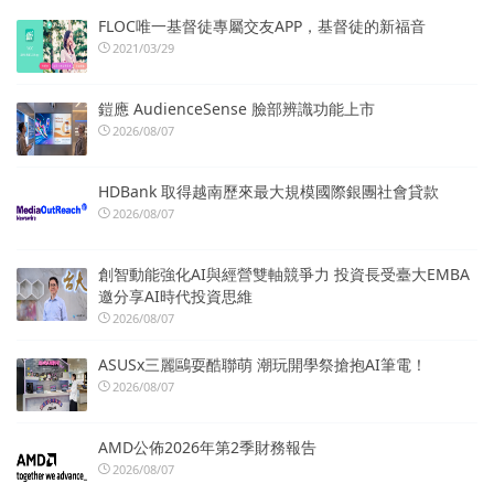
FLOC唯一基督徒專屬交友APP，基督徒的新福音
2021/03/29
鎧應 AudienceSense 臉部辨識功能上市
2026/08/07
HDBank 取得越南歷來最大規模國際銀團社會貸款
2026/08/07
創智動能強化AI與經營雙軸競爭力 投資長受臺大EMBA
邀分享AI時代投資思維
2026/08/07
ASUSx三麗鷗耍酷聯萌 潮玩開學祭搶抱AI筆電！
2026/08/07
AMD公佈2026年第2季財務報告
2026/08/07