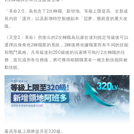
「革命2.0」為包含了2次轉職、新領地、等級上限提高、全新成
長內容「護符」以及新增時空裂縫副本「惡夢」難易度的重大改
版。
《天堂2：革命》所推出的2次轉職為玩家在達到指定等級後可以
選擇自身角色2轉職業的系統，2轉後將依據職業而有不同的技能
和戰鬥風格。凡等級達到250級後的玩家將可執行2次轉職的任
務，當完成所有任務後，將可獲得相關職業各一種主動技能與被
動技能。
最高等級上限將提升至320級。