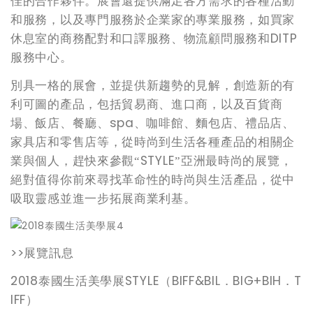
佳的合作夥伴。展會還提供滿足各方需求的各種活動
和服務，以及專門服務於企業家的專業服務，如買家
DITP
休息室的商務配對和口譯服務、物流顧問服務和
服務中心。
別具一格的展會，並提供新趨勢的見解，創造新的有
利可圖的產品，包括貿易商、進口商，以及百貨商
spa
場、飯店、餐廳、
、咖啡館、麵包店、禮品店、
家具店和零售店等，從時尚到生活各種產品的相關企
STYLE
業與個人，趕快來參觀“
”亞洲最時尚的展覽，
絕對值得你前來尋找革命性的時尚與生活產品，從中
吸取靈感並進一步拓展商業利基。
>>
展覽訊息
2018
STYLE
BIFF&BIL
BIG+BIH
T
泰國生活美學展
（
．
．
IFF
）