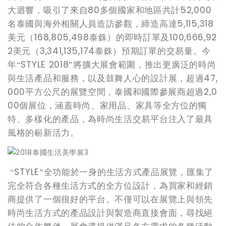
80
52,000
大迴響，吸引了來自
多個國家和地區共計
5,115,318
名泰國與海外相關人員造訪參觀，締造高達
168,805,498
100,666,92
美元（
泰銖）的即時訂單及
2
3,341,135,174
美元（
泰銖）預期訂單的交易量。今
STYLE 2018
年“
”將擴大展會範圍，推出更廣泛的時尚
47,
與生活產品和服務，以及鼓舞人心的設計展，超過
000
2,0
平方公尺的展覽空間，泰國和國際參展商超過
00
個展位，涵蓋時尚、家用品、家具等全方位的獨
特、多樣化的產品，為時尚生活交易平台注入了最具
風格的嶄新活力。
STYLE
“
”全功能於一身的生活方式產品展覽，匯集了
完全符合各種生活方式的全方位設計，為買家和經銷
商提供了一個很好的平台。不僅可以在展覽上與領先
時尚生活方式的產品設計與製造商直接會面，尋找絕