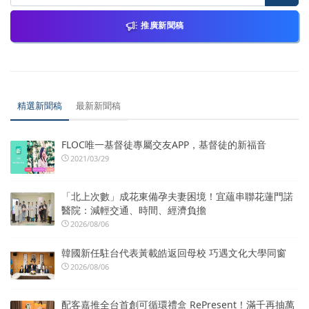
推廣新聞稿
精選新聞稿
最新新聞稿
FLOC唯一基督徒專屬交友APP，基督徒的新福音
2021/03/29
「北上次數」成花東備孕夫妻困境！宜蘊串聯花蓮門諾
醫院：減輕交通、時間、經濟負擔
2026/08/06
韓國新任駐台代表黃載皓返回母校 巧遇文化大學同窗
2026/08/06
配客嘉推全台首創可循環禮盒 RePresent！滿千再抽萬