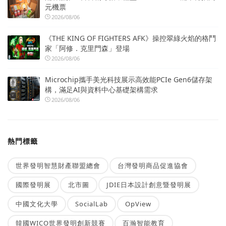
元機票
2026/08/06
《THE KING OF FIGHTERS AFK》操控翠綠火焰的格鬥
家「阿修．克里門森」登場
2026/08/06
Microchip攜手美光科技展示高效能PCIe Gen6儲存架
構，滿足AI與資料中心基礎架構需求
2026/08/06
熱門標籤
世界發明智慧財產聯盟總會
台灣發明商品促進協會
國際發明展
北市圖
JDIE日本設計創意暨發明展
中國文化大學
SocialLab
OpView
韓國WICO世界發明創新競賽
百瀚智能教育