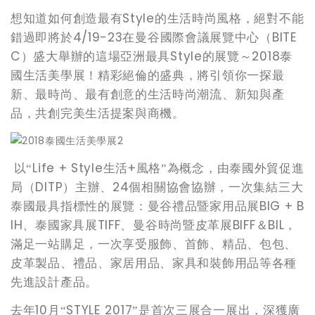
Style
想知道如何創造最有
的生活時尚風格，絕對不能
4/19-23
BITE
錯過即將於
在曼谷國際會議展覽中心（
C
Style
2018
）盛大舉辦的這場亞洲最具
的展覽～
泰
國生活美學展！精彩絕倫的盛典，將引領你一探最
新、最時尚、最有創意的生活時尚潮流、新知與產
品，共創完美生活提案與商機。
Life + Style
+
以“
生活
風格”為概念，由泰國外貿促進
DITP
24
局（
）主辦、
個相關協會協辦，一次集結三大
BIG + B
泰國最具指標性的展覽：曼谷禮品暨家用品展
IH
TIFF
BIFF
BIL
、泰國家具展
、曼谷時尚暨皮革展
＆
，
滿足一站購足，一次享受服飾、首飾、精品、包包、
皮革製品、禮品、家居用品、家具和裝飾用品等各種
先進設計產品。
10
STYLE 2017
去年
月“
”是首次三展合一展出，深獲廣