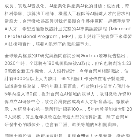
成長，實現AI普及化、AI產業化與產業AI化的目標；也因此，資
料科學家、演算法工程師、機器人工程師等AI關鍵人才的需求相
當龐大，台灣微軟很高興與我們長期合作夥伴巨匠一起攜手培育
AI人才，希望透過微軟設計且完整的AI專業認證課程 (Microsof
t Professional Program，MPP)，線上與線下雙管齊下來學習
AI技術和實作，培養AI浪潮下的職能競爭力。
全球最具權威的IT研究與顧問咨詢公司Gartner發布報告指出，
2020年時，全球將有180萬個職缺被AI取代，但它也將創造出23
0萬個全新工作機會。人力銀行統計，今年台灣AI相關職缺，估
計有6000個以上人力缺口；65%相關工作分佈在電子製造業、
知識密集服務業，平均年薪上看百萬。行政院科技部宣布預計在
5年內投入160億，提升台灣在AI領域的競爭力，吸引微軟斥資10
億成立AI研發中心，致使台灣儼然成為AI人才培育基地。微軟表
示，AI研發中心第一階段預計招募100人，5年內希望能擴大到20
0人規模，算是近年微軟在台灣最大型的招募計畫，除了台灣AI
研發中心的職位外，也會有亞洲、歐美等地的AI相關職缺。
國際大廠投資、政府加速動員，引爆
台灣
AI人才爭奪戰，微軟帶