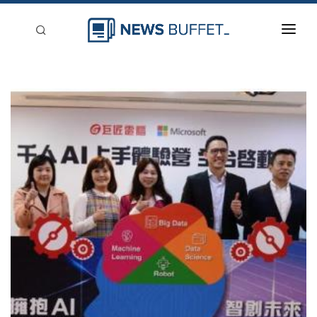
回到首頁
新聞稿分類
登入
刊登