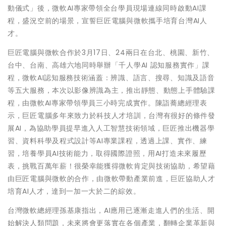
動儀式」後，微軟AI專家帶領全台學員現場連線同時啟動AI課
程，盛況空前的場景，宣誓巨匠電腦與微軟攜手培育台灣AI人
才。
巨匠電腦與微軟合作於3月17日、24兩日在台北、桃園、新竹、
台中、台南、高雄六地同時舉辦「千人學AI 認知服務實作」課
程，微軟AI認知服務技術涵蓋：辨識、語言、搜尋、知識及語音
等五大服務，本次以影像辨識為主，推出靜態、動態上手體驗課
程，由微軟AI專家帶領學員三小時完成實作。陳詣蕎總經理表
示，巨匠電腦多年來致力於科技人才培訓，台灣有很好的條件發
展AI，為協助學員提早進入人工智慧技術領域，巨匠推出機器學
習、資料科學及程式設計等AI專業課程，透過上課、實作、練
習，培養學員AI技術能力，取得國際證照，用AI打造未來履歷
表，挑戰百萬年薪！很榮幸能獲得微軟肯定與技術協助，希望藉
由巨匠電腦與微軟的合作，由微軟帶動產業前進，巨匠協助人才
培育AI人才，達到一加一大於二的綜效。
台灣微軟總經理孫基康指出，AI應用已逐漸走進人們的生活、開
始解決人類問題，未來將會更落實在各個產業，翻轉企業革新與