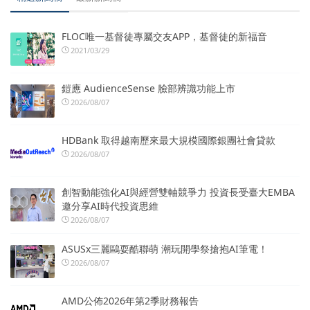
FLOC唯一基督徒專屬交友APP，基督徒的新福音
2021/03/29
鎧應 AudienceSense 臉部辨識功能上市
2026/08/07
HDBank 取得越南歷來最大規模國際銀團社會貸款
2026/08/07
創智動能強化AI與經營雙軸競爭力 投資長受臺大EMBA
邀分享AI時代投資思維
2026/08/07
ASUSx三麗鷗耍酷聯萌 潮玩開學祭搶抱AI筆電！
2026/08/07
AMD公佈2026年第2季財務報告