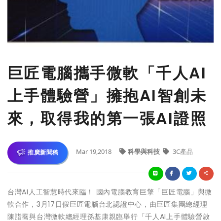
巨匠電腦攜手微軟「千人AI
上手體驗營」擁抱AI智創未
來，取得我的第一張AI證照
Mar 19,2018
科學與科技
3C產品
推廣新聞稿
台灣AI人工智慧時代來臨！ 國內電腦教育巨擎「巨匠電腦」與微
軟合作，3月17日假巨匠電腦台北認證中心，由巨匠集團總經理
陳詣蕎與台灣微軟總經理孫基康親臨舉行「千人AI上手體驗營啟