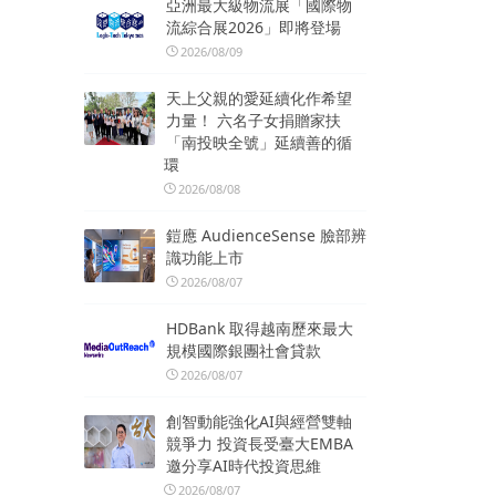
亞洲最大級物流展「國際物
流綜合展2026」即將登場
2026/08/09
天上父親的愛延續化作希望
力量！ 六名子女捐贈家扶
「南投映全號」延續善的循
環
2026/08/08
鎧應 AudienceSense 臉部辨
識功能上市
2026/08/07
HDBank 取得越南歷來最大
規模國際銀團社會貸款
2026/08/07
創智動能強化AI與經營雙軸
競爭力 投資長受臺大EMBA
邀分享AI時代投資思維
2026/08/07