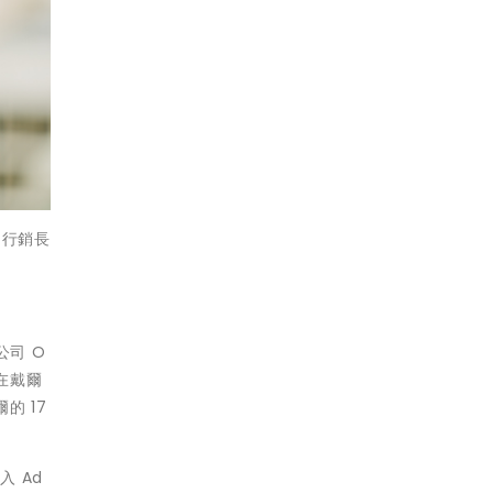
e 行銷長
公司 O
 在戴爾
的 17
入 Ad