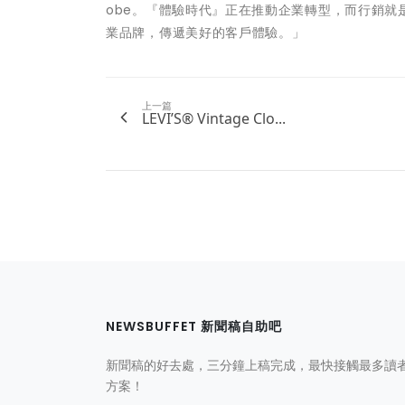
obe。『體驗時代』正在推動企業轉型，而行銷就
業品牌，傳遞美好的客戶體驗。」
上一篇
LEVI’S® Vintage Clo...
NEWSBUFFET 新聞稿自助吧
新聞稿的好去處，三分鐘上稿完成，最快接觸最多讀
方案！