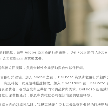
區行銷副總裁，領導 Adobe 亞太區的行銷策略； Del Pozo 將向 Adob
bson 合力推動亞太區業務成長。
至亞太區兩年後返回美國，負責全球性企業活動與合作夥伴行銷。
豐富的行銷經驗。加入 Adobe 之前， Del Pozo 為澳洲數位行銷顧問
 （資訊科技）意見領袖搭建橋樑。加入 OneAffiniti 前，Del Pozo
責消費者、各型企業與公共部門間的品牌與需求。Del Pozo 任職戴爾
度推出消費性產品，以及率先推動公司在該地區的數位轉型。
與行銷軟體方面的領導性品牌，我很高興能在亞太區最為蓬勃發展的時機點加