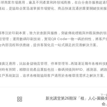
球商業市場應用，遍及不同產業和跨領域商務，在台分會亦服務超過18
連結，是協助企業迅速掌握市場變化、商品快速流通的重要關鍵技術
集團專注於印刷本業，致力於創新與服務，突破傳統標籤與外觀裝飾的領
程管理；運用數碼印刷技術，實現QR Code一物一碼的特性，將客戶
合內部流程和供應鏈，提供客製化且一站式購足的完善解決方案。
括各種廣泛應用，比如倉儲物流管理、停車管理等…再隨著近幾年各種科技
時有所聞，精聯目前產品重點包括：條碼掃描與RFID、感測器、網
客戶系統架設，追求各種能協助客戶適用於各種環境需求之解決方案
下一
新光講堂第26期深「植」人心-園藝
命..