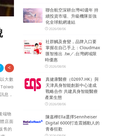
聯合航空深耕台灣40週年 持
續投資市場、升級機隊並強
化全球航網連結
貌
2026/08/06
社群觸及會變，品牌入口要
掌握在自己手上：Cloudmax
匯智推出 .tw／.台灣網域限
時優惠
2026/08/06
輔以大數
真健康醫療（02697.HK）與
天津具身智能創新中心達成
aiwa
戰略合作 共建具身智能醫療
料訊息，
產業生態
2026/08/06
後端物
陳嘉樺Ella選擇Sennheiser
實體店面
Digital 6000打造震撼動人的
販售的
青春狂歡
2026/08/06