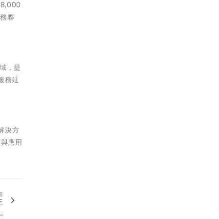
,000
服務夥
域，提
服務延
解決方
路與應用
。
篇
生
.