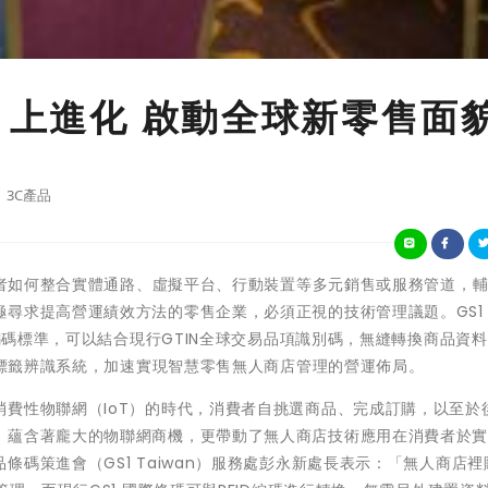
」上進化 啟動全球新零售面
3C產品
路業者如何整合實體通路、虛擬平台、行動裝置等多元銷售或服務管道，
求提高營運績效方法的零售企業，必須正視的技術管理議題。GS1 T
碼編碼標準，可以結合現行GTIN全球交易品項識別碼，無縫轉換商品資
ID標籤辨識系統，加速實現智慧零售無人商店管理的營運佈局。
費性物聯網（IoT）的時代，消費者自挑選商品、完成訂購，以至於
，蘊含著龐大的物聯網商機，更帶動了無人商店技術應用在消費者於
碼策進會（GS1 Taiwan）服務處彭永新處長表示：「無人商店裡