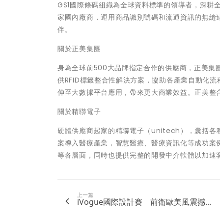
GS1國際條碼組織為全球資料標準的領導者，深耕全
家國內廠商，運用商品識別號碼和流通資訊的無縫
伴。
關於正美集團
身為全球前500大品牌指定合作的供應商，正美
供RFID標籤整合性解決方案，協助各產業自動化流
伸至大數據平台應用，帶來更大商業效益。正美整
關於精聯電子
硬體供應商起家的精聯電子（unitech），囊
案導入醫療產業，智慧醫療、醫療資訊化等成功案例
等各層面，同時也提供完整的開發中介軟體以加速
上一篇
iVogue國際設計賽 前衛歐美風震撼...