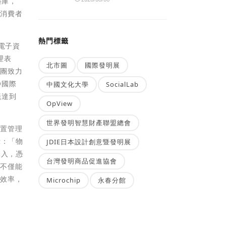
料庫，
解消費者
熱門標籤
電子資
理表
北市圖
國際發明展
集團致力
D國際
中國文化大學
SocialLab
籤達到
OpView
世界發明智慧財產聯盟總會
裝置管理
示：「物
JDIE日本設計創意暨發明展
導入，憑
台灣發明商品促進協會
，不僅能
業效率，
Microchip
永春分館