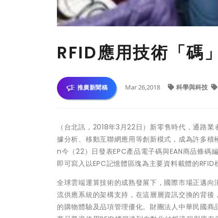
RFID應用技術「碼
Mar 26,2018
科學與科技
推廣新聞稿
（台北訊，2018年3月22日）新零售時代，通
據分析、移動互聯網應用等創新模式，成為許多積極尋
n今（22）日發表EPC產品電子碼與EAN商品條
即可寫入以EPC記憶體區塊為主要資料載體的RF
全球雲端運算技術的成熟發展下，國際市場正邁向消
流供應系統的架構支持，在這層層資訊交換的背後
的購物體驗及品項管理優化。財團法人中華民國商品條