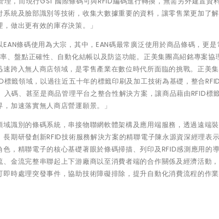
管理，而現行GS1 國際條碼可與RFID編碼進行轉換，無需另外建置資
付系統及臉部識別等技術，收集大數據重要的資料，讓零售業更加了
理，做出更有效的庫存決策。」
EAN條碼使用為大宗，其中，EAN碼最常廣泛使用於商品條碼，更是
效率、盤點正確性、自動化結帳以及防盜功能。正美集團高紹銘專案協
迅速跨入無人商店領域，是零售產業在數位時代所面臨的挑戰。正美
D標籤領域，以過往近五十年的標籤印刷及加工技術為基礎，整合RFI
、入碼、甚至是商品管理平台之整合性解決方案，讓商品藉由RFID標
界，加速落實無人商店營運願景。」
領域識別的條碼系統，串接物聯網軟體架構及應用端服務，透過遠端
長期研發創新RFID技術服務解決方案的精聯電子陳永源資深經理表
色，精聯電子的核心基礎著眼於條碼掃描、列印及RFID感測應用的
流、金流完整串聯起上下游廠商以至消費者端的合作關係及經濟活動
可即時處理突發事件，協助技術障礙排除，提升自動化消費流程的作