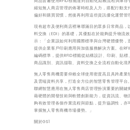
商品普遍使用RFID標籤達到自動化結帳流程與庫存
縮短無人商店管理的佈署時程及人力，搭配行動支
偏好和購買習慣，然後再利用這些資訊優化運營管
現有超市及便利商店裡琳瑯滿目的眾多日常商品，以
料交換（EDI）的基礎，其優點在於能夠提升物流
示：「企業該如何利用國際標準與台灣硬體優勢，
提供企業客戶印刷應用與加值服務解決方案。在RFI
編碼標準，提供RFID標籤從結構設計、印刷、貼標
商品識別、資訊擷取、資料交換之全流程自動化境
無人零售商機需要仰賴全球使用密度高且具跨產業
及雲端資料共享，打造全方位的智慧零售管理平台。
聯網智慧應用在無人零售商店管理扮演重要的關鍵角
藉硬體的開發技術與軟體創新能力，從資訊流、物
夠有效管理各個作業流程與節點，提升協調性，亦
掌握無人零售商機市場優勢。」
關於GS1