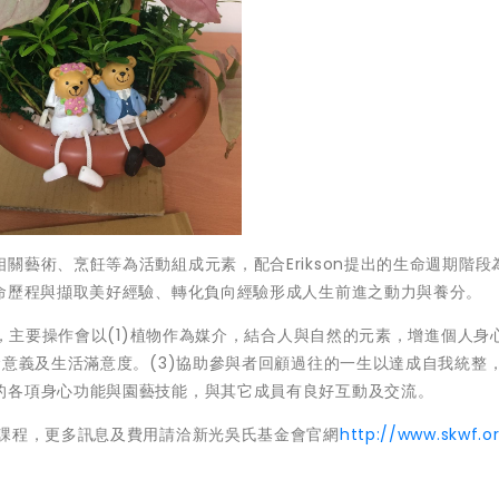
藝術、烹飪等為活動組成元素，配合Erikson提出的生命週期階段
生命歷程與擷取美好經驗、轉化負向經驗形成人生前進之動力與養分。
2:00上課，主要操作會以(1)植物作為媒介，結合人與自然的元素，增進個人
命意義及生活滿意度。(3)協助參與者回顧過往的一生以達成自我統整
的各項身心功能與園藝技能，與其它成員有良好互動及交流。
課程，更多訊息及費用請洽新光吳氏基金會官網
http://www.skwf.o