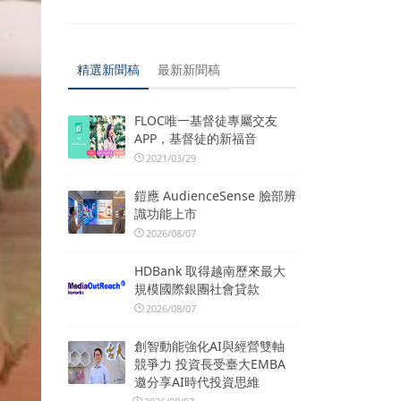
精選新聞稿
最新新聞稿
FLOC唯一基督徒專屬交友
APP，基督徒的新福音
2021/03/29
鎧應 AudienceSense 臉部辨
識功能上市
2026/08/07
HDBank 取得越南歷來最大
規模國際銀團社會貸款
2026/08/07
創智動能強化AI與經營雙軸
競爭力 投資長受臺大EMBA
邀分享AI時代投資思維