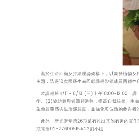
基於生命回顧及持續理論架構下，以園藝植物及相關
主題，透過10次園藝生命回顧課程帶領成員回顧
本課程於4/11 ~ 6/13 (三)上午10:00~1
衡。(2)協助參與者回顧過往，提高自我統整、生
生命意義感與生活滿意度，並強化每位活動參與者
此外，新光講堂第26期還有推出其他有趣的實作
或電洽02-27690515#22劉小姐