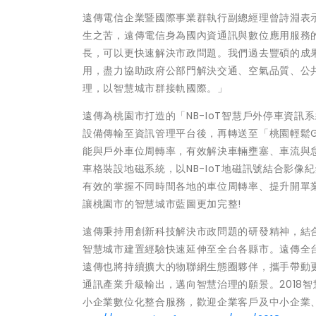
遠傳電信企業暨國際事業群執行副總經理曾詩淵表
生之苦，遠傳電信身為國內資通訊與數位應用服務
長，可以更快速解決市政問題。我們過去豐碩的成
用，盡力協助政府公部門解決交通、空氣品質、公
理，以智慧城市群接軌國際。」
遠傳為桃園市打造的「NB-IoT智慧戶外停車資訊
設備傳輸至資訊管理平台後，再轉送至「桃園輕鬆G
能與戶外車位周轉率，有效解決車輛壅塞、車流與
車格裝設地磁系統，以NB-IoT地磁訊號結合影
有效的掌握不同時間各地的車位周轉率、提升開單
讓桃園市的智慧城市藍圖更加完整!
遠傳秉持用創新科技解決市政問題的研發精神，結合雲
智慧城市建置經驗快速延伸至全台各縣市。遠傳全台N
遠傳也將持續擴大的物聯網生態圈夥伴，攜手帶動
通訊產業升級輸出，邁向智慧治理的願景。2018智慧
小企業數位化整合服務，歡迎企業客戶及中小企業、