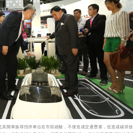
尤其開車族尋找停車位在市區繞駛，不僅造成交通壅塞，也造成碳排