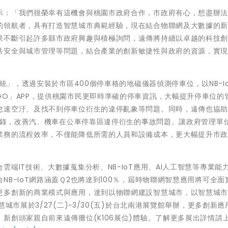
示：「我們很榮幸有這機會與桃園市政府合作，市政府有心，想盡辦
的領航者，具有打造智慧城市典範經驗，現在結合物聯網及大數據的
果不斷引起許多縣市政府興趣與積極詢問，遠傳將持續以卓越的科技
共安全與城市管理等問題，結合產業的創新敏捷性與政府的資源，實
系統」，透過安裝於市區400個停車格的地磁儀器偵測停車位，以NB-I
O」APP，提供桃園市民更即時準確的停車資訊，大幅提升停車位的
怠速空汙、及找不到停車位衍生的違停亂象等問題。同時，遠傳也協
像紀錄，改善汽、機車在公車停靠區違停衍生的事故問題。讓政府管理單
業務的流程效率，不僅能降低所需的人員和設備成本，更大幅提升市
端IT技術、大數據蒐集分析、NB-IoT應用、AI人工智慧等專業能
B-IoT網路涵蓋Ｑ2也將達到100％，屆時物聯網智慧應用將可全面
更多創新的商業模式與應用，達到以物聯網建設智慧城市，以智慧城
城市展於3/27(二)~3/30(五)於台北南港展覽館舉辦，更多創新應
新創頭家親自前來遠傳攤位(K106展位)體驗。了解更多展出詳情請