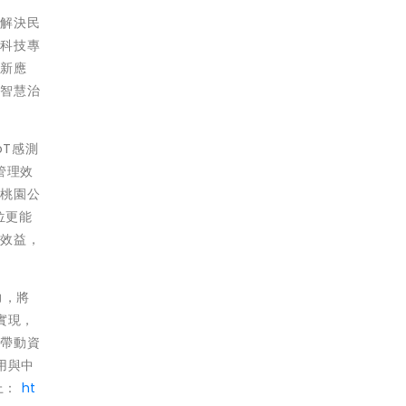
法解決民
新科技專
創新應
現智慧治
oT感測
管理效
助桃園公
位更能
政效益，
力，將
實現，
市帶動資
用與中
上：
ht