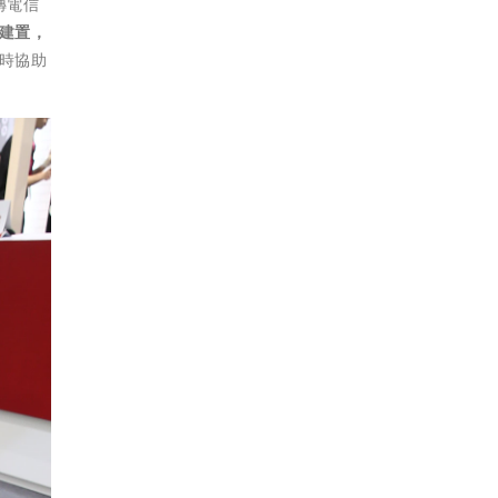
傳電信
統建置，
時協助