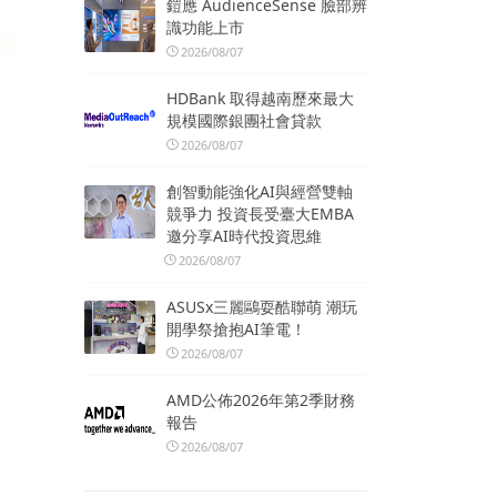
鎧應 AudienceSense 臉部辨
識功能上市
2026/08/07
HDBank 取得越南歷來最大
規模國際銀團社會貸款
2026/08/07
創智動能強化AI與經營雙軸
競爭力 投資長受臺大EMBA
邀分享AI時代投資思維
2026/08/07
ASUSx三麗鷗耍酷聯萌 潮玩
開學祭搶抱AI筆電！
2026/08/07
AMD公佈2026年第2季財務
報告
2026/08/07