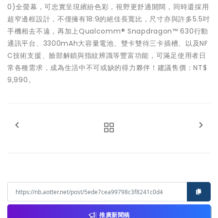
0)全螢幕，可忠實呈現繽紛色彩，視野更舒適開闊，同時還採用
超窄邊框設計，不僅擁有18:9的絕佳長寬比，尺寸亦與許多5.5吋
手機相去不遠，再加上Qualcomm® Snapdragon™ 630行動
通訊平台、3300mAh大容量電池、雙卡雙待三卡插槽、以及NF
C技術支援、臉部解鎖與指紋辨識等豐富功能，可滿足使用者日
常各種需求，成為生活中不可或缺的得力夥伴！建議售價：NT$
9,990。
推廣新聞稿