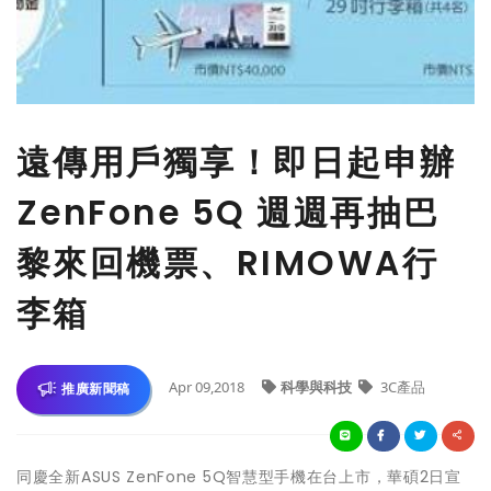
遠傳用戶獨享！即日起申辦
ZenFone 5Q 週週再抽巴
黎來回機票、RIMOWA行
李箱
Apr 09,2018
科學與科技
3C產品
推廣新聞稿
同慶全新ASUS ZenFone 5Q智慧型手機在台上市，華碩2日宣