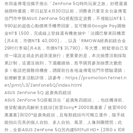
布與遠傳電信攜手推出「ZenFone 5Q時尚玩家之旅」好禮週週
抽限時優惠；即日起至4月30日以前，消費者只要至全台遠傳電
信門市申辦ASUS ZenFone 5Q搭配指定資費，不僅能以NT$ 1,
990起的超值心動價將手機帶回家，並可獲得Google Pay購物
金NT$ 1,500，完成線上登錄還有機會抽中「法國巴黎來回機票
(共4名，市價NT$ 40,000)」，以及「RIMOWA經典鋁鎂合金
29吋行李箱(共4名，市價NT$ 31,790)」等大獎，輕鬆替自己安
排一場說走就走的超浪漫旅行；更重要的是，本次抽獎活動採取
累計制，這週沒抽到，下週繼續抽，愈早購買參加抽獎次數愈
多！敬請把握難得機會，踴躍前往各地遠傳電信門市體驗選購；
欲瞭解更多活動詳情，請參考：https://promotion.fetnet.n
et/pmt/L3/ZenFone5Q/index.html
ASUS ZenFone 5Q 超廣角四鏡頭
ASUS ZenFone 5Q搭載頂尖「超廣角四鏡頭」，包括機身前、
後皆配備的高解析主鏡頭(前置Sony® 2000萬畫素 / 後置1600
萬畫素)與120°超廣角鏡頭，且每顆鏡頭均可獨立運作，隨手就
能拍出完美的個人自拍、多人自拍、風景、人像與團體照；此
外，全新ASUS ZenFone 5Q另內建6吋Full HD+ (2160 x 108