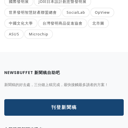
國際發明展
JDIE日本設計創意暨發明展
世界發明智慧財產聯盟總會
SocialLab
OpView
中國文化大學
台灣發明商品促進協會
北市圖
ASUS
Microchip
NEWSBUFFET 新聞稿自助吧
新聞稿的好去處，三分鐘上稿完成，最快接觸最多讀者的方案！
刊登新聞稿