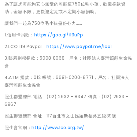
為了讓虎哥能夠安心無憂的照顧這750位毛小孩，歡迎捐款資
助，金額不限，更歡迎定期或不定期小額捐助。
讓我們一起為750位毛小孩盡份心力……
1.信用卡捐款：
https://goo.gl/i19uPp
2.LCO 119 Paypal：
https://www.paypal.me/lco1
3.郵局劃撥捐款：5008 8068，戶名：社團法人臺灣照顧生命協
會
4.ATM 捐款：012 帳號：6691-0200-8771，戶名：社團法人
臺灣照顧生命協會
照生聯盟總部 電話：(02) 2932 - 8347 傳真：(02) 2933 –
6967
照生聯盟總部 會址：117台北市文山區羅斯福路五段39號
照生會官網：
http://www.lco.org.tw/