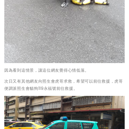
因為看到這情景，讓這位網友
覺得心情低落。
次日又
有其他網友向照生會虎哥求救，希望可以
前往救援，虎哥
便調派照生會貓狗119永福號前往救援。