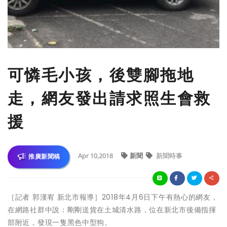
可憐毛小孩，後雙腳拖地
走，網友發出請求照生會救
援
Apr 10,2018
新聞
新聞時事
推廣新聞稿
［記者 郭漢宥 新北市報導］2018年4月6日下午有熱心的網友，
在網路社群中說：剛剛送貨在土城清水路，位在新北市後備指揮
部附近，發現一隻黑色中型狗。