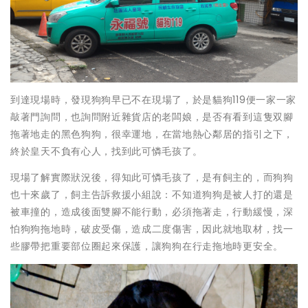
到達現場時
，發現
狗狗早已不在現場了，於是貓狗119便一家一家
敲著門詢問，也詢問附近雜貨店的老闆娘，是否有看到這隻
双腳
拖
著
地走的黑色狗狗，很幸運地，在當地熱心鄰居的指引之下，
終於皇天不負有心人，找到此可憐毛孩了。
現場了解實際狀況後，得知此可憐毛孩了，是有飼主的，而狗狗
也十來歲了，飼主告訴救援小組說：不知道狗狗是被人打的還是
被車撞的，造成後面雙腳不能行動，必須拖著走，行動緩慢，深
怕狗狗拖地時，破皮受傷，造成二度傷害，因此就地取材，找一
些膠帶把重要部位圈起來保護，讓狗狗在行走拖地時更安全。