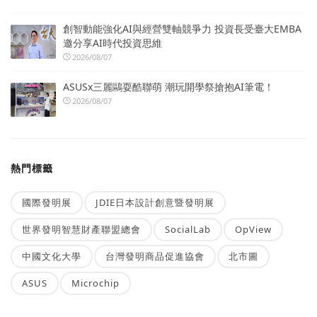
創智動能強化AI與經營雙軸競爭力 投資長受臺大EMBA
邀分享AI時代投資思維
2026/08/07
ASUSx三麗鷗耍酷聯萌 潮玩開學祭搶抱AI筆電！
2026/08/07
熱門標籤
國際發明展
JDIE日本設計創意暨發明展
世界發明智慧財產聯盟總會
SocialLab
OpView
中國文化大學
台灣發明商品促進協會
北市圖
ASUS
Microchip