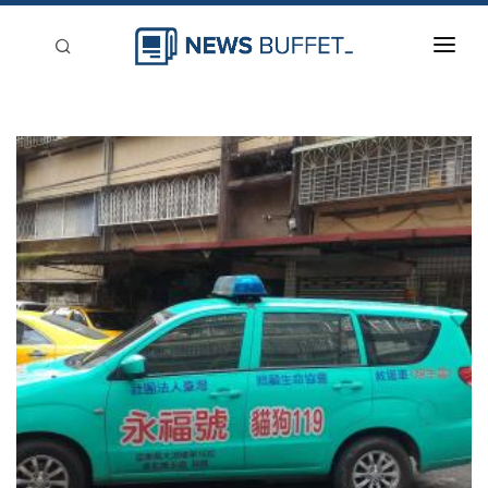
回到首頁
新聞稿分類
登入
刊登