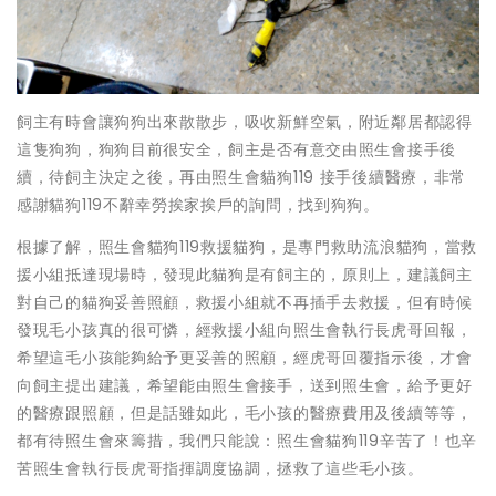
飼主有時會讓狗狗出來散散步，吸收新鮮空氣，附近鄰居都認得
這隻狗狗，狗狗目前很安全，飼主是否有意交由照生會接手後
續，待飼主決定之後，再由照生會貓狗119 接手後續醫療，非常
感謝貓狗119不辭幸勞挨家挨戶的詢問，找到狗狗。
根據了解，照生會貓狗119救援貓狗，是專門救助流浪貓狗，當救
援小組抵達現場時，發現此貓狗是有飼主的，原則上，建議飼主
對自己的貓狗妥善照顧，救援小組就不再插手去救援，但有時候
發現毛小孩真的很可憐，經救援小組向照生會執行長虎哥回報，
希望這毛小孩能夠給予更妥善的照顧，經虎哥回覆指示後，才會
向飼主提出建議，希望能由照生會接手，送到照生會，給予更好
的醫療跟照顧，但是話雖如此，毛小孩的醫療費用及後續等等，
都有待照生會來籌措，我們只能說：照生會貓狗119辛苦了！也辛
苦照生會執行長虎哥指揮調度協調，拯救了這些毛小孩。