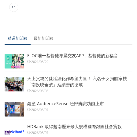
精選新聞稿
最新新聞稿
FLOC唯一基督徒專屬交友APP，基督徒的新福音
2021/03/29
天上父親的愛延續化作希望力量！ 六名子女捐贈家扶
「南投映全號」延續善的循環
2026/08/08
鎧應 AudienceSense 臉部辨識功能上市
2026/08/07
HDBank 取得越南歷來最大規模國際銀團社會貸款
2026/08/07