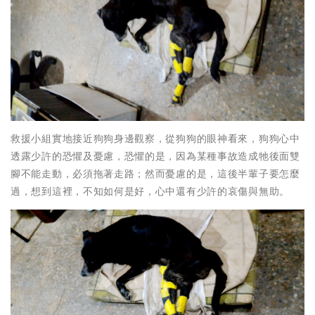
救援小組實地接近狗狗身邊觀察，從狗狗的眼神看來，狗狗心中
透露少許的恐懼及憂慮，恐懼的是，因為某種事故造成牠後面雙
腳不能走動，必須拖著走路；然而憂慮的是，這後半輩子要怎麼
過，想到這裡，不知如何是好，心中還有少許的哀傷與無助。