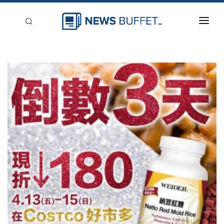
回到首頁
新聞稿分類
登入
刊登