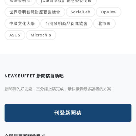
國際發明展
JDIE日本設計創意暨發明展
世界發明智慧財產聯盟總會
SocialLab
OpView
中國文化大學
台灣發明商品促進協會
北市圖
ASUS
Microchip
NEWSBUFFET 新聞稿自助吧
新聞稿的好去處，三分鐘上稿完成，最快接觸最多讀者的方案！
刊登新聞稿