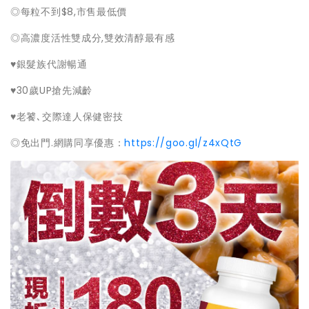
◎每粒不到$8,市售最低價
◎高濃度活性雙成分,雙效清醇最有感
♥銀髮族代謝暢通
♥30歲UP搶先減齡
♥老饕､交際達人保健密技
◎免出門.網購同享優惠：
https://goo.gl/z4xQtG