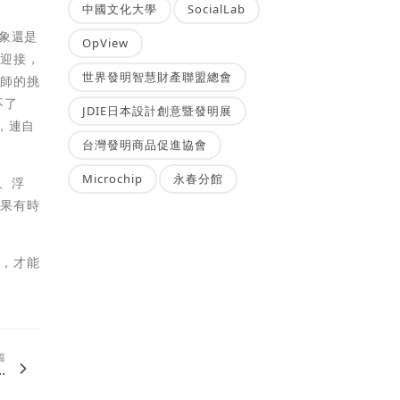
中國文化大學
SocialLab
象還是
OpView
理迎接，
世界發明智慧財產聯盟總會
老師的挑
不了
JDIE日本設計創意暨發明展
，連自
台灣發明商品促進協會
Microchip
永春分館
、浮
如果有時
司，才能
篇
.