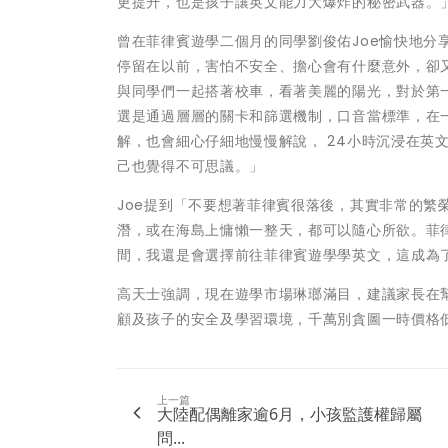
更提升，也是孩子讓英文能力大爆炸的秘密武器。
曾在菲律賓遊學二個月的同學劉俊佑Joe愉快地
停留在以前，害怕不安全、擔心會有什麼意外，卻
與同學們一起搭著校車，看著美麗的陽光，對於第
選是通過層層的關卡和篩選機制，口音當標準，在
解，也會細心仔細地慢慢解說， 24小時沉浸在英
己也覺得不可思議。」
Joe提到「不要想著菲律賓很落後，其實非常的
潛，或在海島上慵懶一整天，都可以隨心所欲。菲
間，我還是會選擇前往菲律賓遊學學英文，這成為
高天士強調，現在遊學市場琳瑯滿目，建議家長在
顧及孩子的安全及學習環境，千萬別貪圖一時價格
上一篇
大陸配偶離家逾6月，小孩監護權歸屬
問...