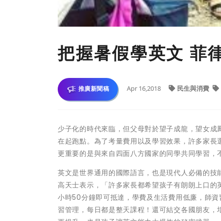
把握暑假學英文 菲
Apr 16,2018
民生與消費
推廣新聞稿
少子化的時代來臨，但父母對於望子成龍，望女成
在起跑點。為了考量費用以及學習效果，許多家長
更重要的是與來自四面八方國家的同學共同學習，
英文是世界通用的國際語言，也是現代人必備的技
高天士表示，「許多家長都希望孩子有朗朗上口的
小時50分鐘即可抵達，學費及生活費用低廉，師
習管理，每日都是整天課程！還可結交各國朋友，