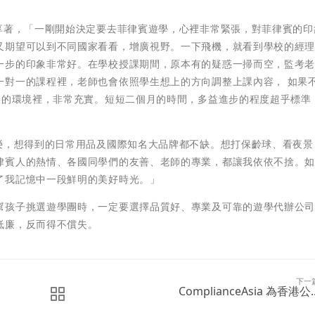
」
分享著，「一剛開始決定要去菲律賓遊學，心裡非常緊張，對菲律賓的印
又期望可以到不同國家看看，增廣視野。一下飛機，就看到學校的經
一步的印象非常好。在學校授課期間，原本有的疑惑一掃而空，監考
一對一的課程裡，老師也會依照學生想上的方向調整上課內容， 如果
文的環境裡，非常充實。短短二個月的時間，多益進步的程度超乎標準
繁榮，想得到的日常用品及國際知名大品牌都不缺。想打保齡球、看夜景
律賓人的熱情、各國同學們的友善、老師的專業，都讓我依依不捨。
了我記憶中一段鮮明的美好時光。」
幫孩子挑選遊學團時，一定要選擇品質好、專業及可靠的遊學代辦公
低廉，反而得不償失。
下一
ComplianceAsia 為香港公..