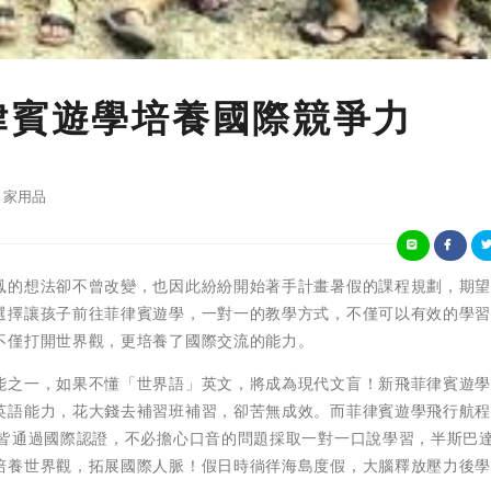
律賓遊學培養國際競爭力
家用品
鳳的想法卻不曾改變，也因此紛紛開始著手計畫暑假的課程規劃，期
選擇讓孩子前往菲律賓遊學，一對一的教學方式，不僅可以有效的學
不僅打開世界觀，更培養了國際交流的能力。
能之一，如果不懂「世界語」英文，將成為現代文盲！新飛菲律賓遊
英語能力，花大錢去補習班補習，卻苦無成效。而菲律賓遊學飛行航程
資皆通過國際認證，不必擔心口音的問題採取一對一口說學習，半斯巴
培養世界觀，拓展國際人脈！假日時徜徉海島度假，大腦釋放壓力後