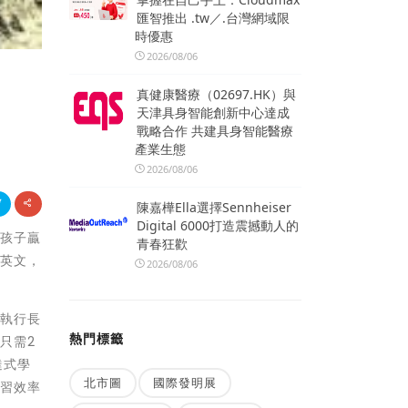
匯智推出 .tw／.台灣網域限
時優惠
2026/08/06
真健康醫療（02697.HK）與
天津具身智能創新中心達成
戰略合作 共建具身智能醫療
產業生態
2026/08/06
陳嘉樺Ella選擇Sennheiser
Digital 6000打造震撼動人的
望孩子贏
青春狂歡
習英文，
2026/08/06
學執行長
熱門標籤
只需2
達式學
北市圖
國際發明展
學習效率