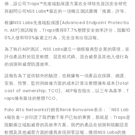
佈，該公司Traps™先進端點保護方案在全球領先資訊安全研究
與顧問公司NSS Labs®最近的一項獨立測試榮獲「推薦」評等。
根據NSS Labs先進端點保護(Advanced Endpoint Protectio
n; AEP)測試報告，Traps獲得97.7%整體安全效率評分，阻斷10
0%入侵和100%躲避之行為，完全沒有出現誤報。
為了執行AEP測試，NSS Labs建立一個模擬典型企業的環境，並
評估產品對於惡意軟體、惡意程式碼、混合威脅及其他入侵行為
的偵測和威脅防護效率。
該報告為了提供額外的驗證，也根據每一項產品在採購、維護、
安裝、預警、監控與維修方面的成本計算出整體擁有成本(total
cost of ownership; TCO)。AEP報告指出，以三年為基準，T
raps擁有最佳的整體TCO。
Palo Alto Networks行銷長René Bonvanie表示：「NSS Lab
s報告進一步印證了我們數千客戶已知的事實，那就是：Traps是
阻斷廣泛端點威脅的高效率方案。我們的產品在偵測和阻斷惡意
軟體及其他威脅方面的優異表現與零誤報，獲得NSS Labs的推