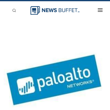
回到首頁
新聞稿分類
登入
刊登