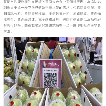
幫助自己能夠順利在後續的電商媒合會中有個好表現；為協助結
訓學員更進一步克服與解決平臺上架的需求，包括商業登記、產
銷資訊分析、產銷履歷標章、產銷數據分析、通路輔導、農產物
流整合、農產品營運、電子商務經營、網路行銷企劃以及品牌經
營與行銷等，開辦數場次的主題式輔導一步一腳印地陪伴著學員
前進。