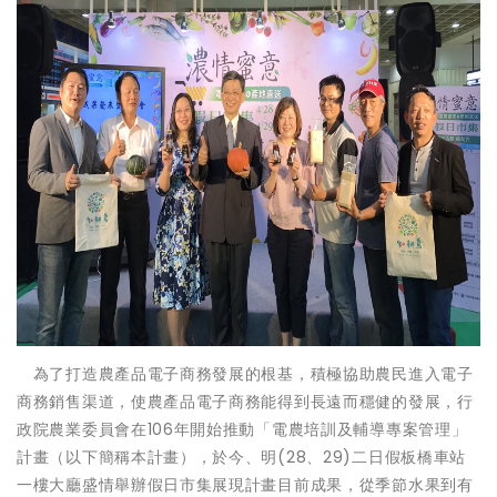
為了打造農產品電子商務發展的根基，積極協助農民進入電子
商務銷售渠道，使農產品電子商務能得到長遠而穩健的發展，行
政院農業委員會在106年開始推動「電農培訓及輔導專案管理」
計畫（以下簡稱本計畫），於今、明(28、29)二日假板橋車站
一樓大廳盛情舉辦假日市集展現計畫目前成果，從季節水果到有