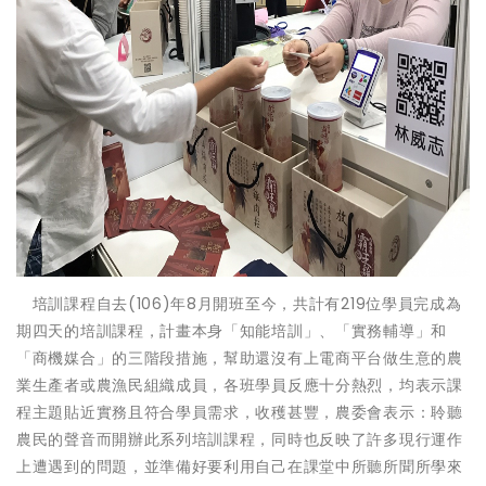
培訓課程自去(106)年8月開班至今，共計有219位學員完成為
期四天的培訓課程，計畫本身「知能培訓」、「實務輔導」和
「商機媒合」的三階段措施，幫助還沒有上電商平台做生意的農
業生產者或農漁民組織成員，各班學員反應十分熱烈，均表示課
程主題貼近實務且符合學員需求，收穫甚豐，農委會表示：聆聽
農民的聲音而開辦此系列培訓課程，同時也反映了許多現行運作
上遭遇到的問題，並準備好要利用自己在課堂中所聽所聞所學來