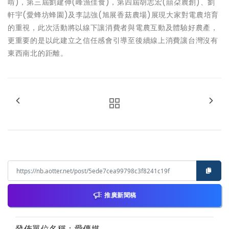
啃)，第三屆劉建伸(峰漁佳食)，第四屆胡志宏(囍朶農創)、劉
軒宇(愛蜂坊蜂園)及李誌強(旭展香菇農場)展現大家對電農培育
的重視，此次活動將以線下讓消費者與電農互動及體驗好農產，
更重要的是以此建立之信任感會引導至後續線上消費讓台灣沒有
東西南北的距離。
推廣新聞稿
發佈單位名稱：愛傳媒