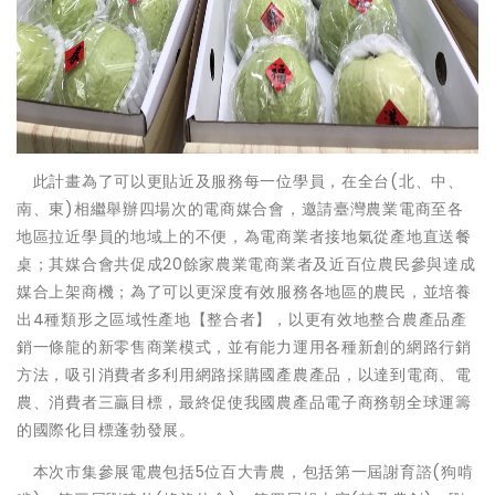
此計畫為了可以更貼近及服務每一位學員，在全台(北、中、
南、東)相繼舉辦四場次的電商媒合會，邀請臺灣農業電商至各
地區拉近學員的地域上的不便，為電商業者接地氣從產地直送餐
桌；其媒合會共促成20餘家農業電商業者及近百位農民參與達成
媒合上架商機；為了可以更深度有效服務各地區的農民，並培養
出4種類形之區域性產地【整合者】，以更有效地整合農產品產
銷一條龍的新零售商業模式，並有能力運用各種新創的網路行銷
方法，吸引消費者多利用網路採購國產農產品，以達到電商、電
農、消費者三贏目標，最終促使我國農產品電子商務朝全球運籌
的國際化目標蓬勃發展。
本次市集參展電農包括5位百大青農，包括第一屆謝育諮(狗啃