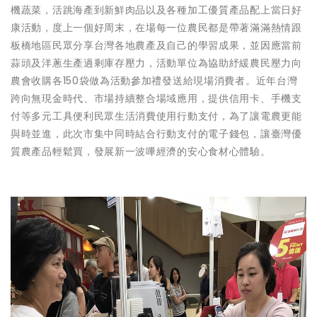
機蔬菜，活跳海產到新鮮肉品以及各種加工優質產品配上當日好
康活動，度上一個好周末，在場每一位農民都是帶著滿滿熱情跟
板橋地區民眾分享台灣各地農產及自己的學習成果，並因應當前
蒜頭及洋蔥生產過剩庫存壓力，活動單位為協助紓緩農民壓力向
農會收購各150袋做為活動參加禮發送給現場消費者。近年台灣
跨向無現金時代、市場持續整合場域應用，提供信用卡、手機支
付等多元工具便利民眾生活消費使用行動支付，為了讓電農更能
與時並進，此次市集中同時結合行動支付的電子錢包，讓臺灣優
質農產品輕鬆買，發展新一波嗶經濟的安心食材心體驗。