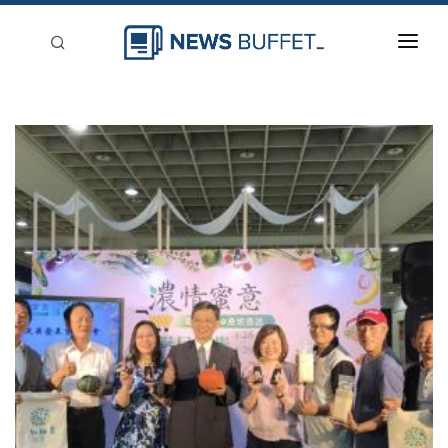
回到首頁
新聞稿分類
登入
刊登