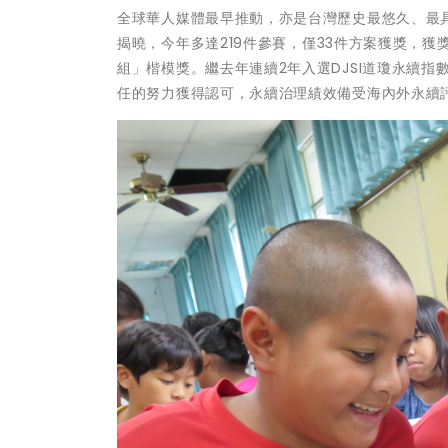
全球華人媒體最早推動，亦是台灣歷史最悠久、最具公信
揭曉，
今年多達219件參賽，僅33件方案獲獎，獲
組」楷模獎
。繼去年連續2年入選DJSI道瓊永續
任的努力獲得認可，永續治理績效備受海內外永續