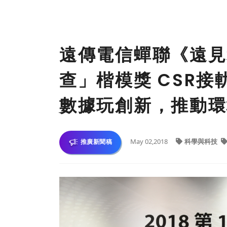
遠傳電信蟬聯《遠見
查」楷模獎 CSR
數據玩創新，推動環
May 02,2018
科學與科技
推廣新聞稿