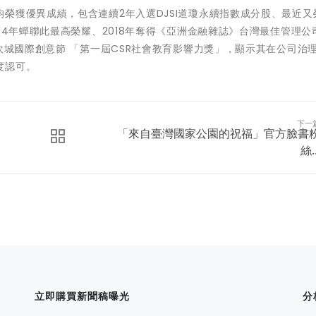
榮獲優異成績，包含連續2年入選DJSI道瓊永續指數成分股、最近又
續4年蟬聯此最高榮耀、2018年奪得《亞洲金融雜誌》台灣最佳管理公
坎城國際創意節 「第一屆CSR社會教育影響力獎」，顯示其在公司治
度認可。
下一
「來自臺灣國家公園的祝福」官方臉書
絲..
立即購買新聞稿曝光
分