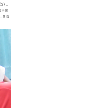
2)日
服務業
社會責