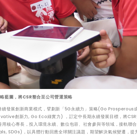
略藍圖，將CSR整合至公司營運策略
發展創新商業模式，擘劃新「5G永續力」策略(Go Prosperous成
o Innovative創新力, Go Eco綠實力) ，訂定中長期永續發展目標，將C
善用核心專長，投入環境永續、數位包容、社會參與等領域，接軌聯
ent Goals, SDGs)，以具體行動回應全球關注議題，期望解決氣候變遷，