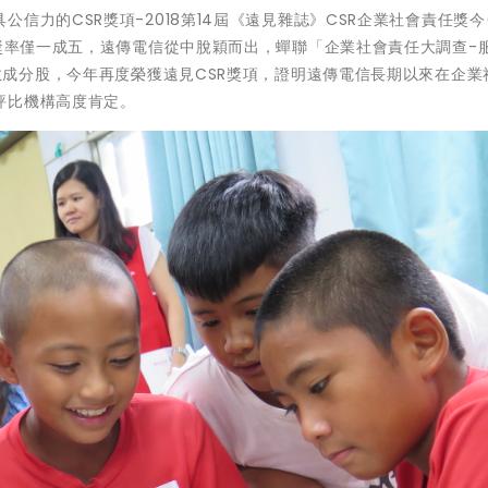
力的CSR獎項-2018第14屆《遠見雜誌》CSR企業社會責任獎今(
獎率僅一成五
，遠傳電信從中脫穎而出，
蟬聯「企業社會責任大調查-
指數成分股，今年再度榮獲遠見CSR獎項，證明遠傳電信長期以來在企業
評比機構高度肯定。