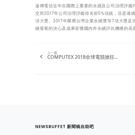
遠傳電信近年在國際上重要的永續及公司治理評鑑均
交所2017年公司治理評鑑排名前5%佳績，且是連
項大獎、2017年榮膺台灣企業永續獎等7項大獎及
續發展的決心及成果皆獲國內外永續評比機構的高
上一篇
COMPUTEX 2018全球電競掀狂...
NEWSBUFFET 新聞稿自助吧