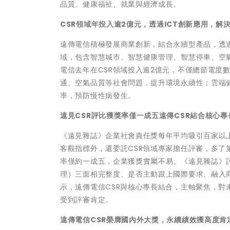
品質、健康福祉、就業與經濟成長。
CSR
領域年投入逾2億元，透過ICT創新應用，解
遠傳電信積極發展商業創新，結合永續型產品，透過
域，包含智慧城市、智慧健康管理、智慧停車、空
電信去年在CSR領域投入逾2億元，不僅總節電度數達
通、空氣品質等社會問題，提升環境永續性；雲端
率，預防慢性病發生
。
遠見CSR評比獲獎率僅一成五遠傳CSR結合核心
《遠見雜誌》企業社會責任獎每年平均吸引百家以
客觀指標外，還委託CSR領域專家擔任評審，多了
率僅約一成五
，企業獲獎實屬不易。《遠見雜誌》
理）三面相完整度、是否主動跟上國際要求、融入商
示，遠傳電信CSR與核心專長結合，主軸聚焦，
受到評審肯定
。
遠傳電信CSR榮膺國內外大獎，永續績效獲高度肯