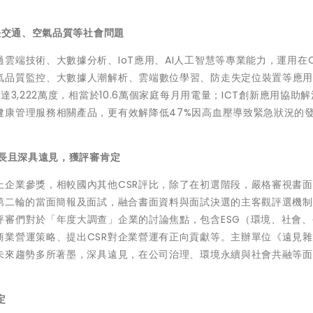
決交通、空氣品質等社會問題
雲端技術、大數據分析、IoT應用、AI人工智慧等專業能力，運用在C
氣品質監控、大數據人潮解析、雲端數位學習、防走失定位裝置等應
3,222萬度，相當於10.6萬個家庭每月用電量；ICT創新應用協助
健康管理服務相關產品，更有效解降低47%因高血壓導致緊急狀況的
專長且深具遠見，獲評審肯定
上企業參獎，相較國內其他CSR評比，除了在初選階段，嚴格審視書
第二輪的當面簡報及面試，
融合書面資料與面試決選的主客觀評選機制
評審們對於「年度大調查」企業的討論焦點，包含ESG（環境、社會、
業營運策略、提出CSR對企業營運有正向貢獻等。
主辦單位《遠見雜
對未來趨勢多所著墨，深具遠見，在公司治理、環境永續與社會共融等
定