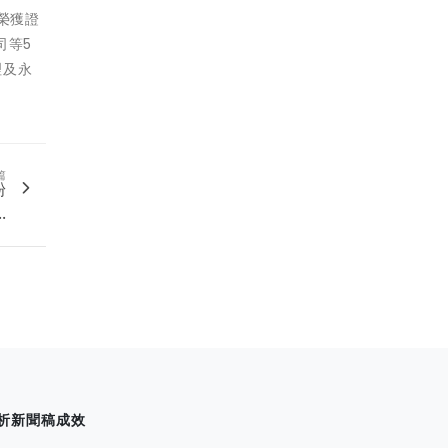
榮獲證
司等5
理及永
篇
粉
.
析新聞稿成效