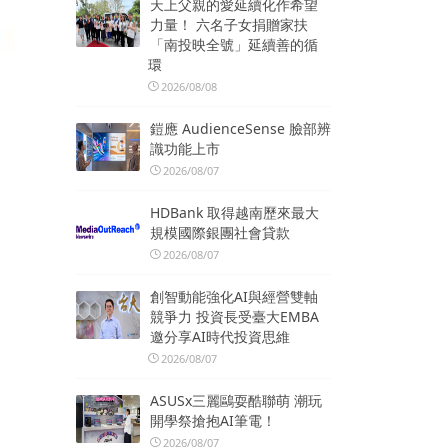
天上父親的愛延續化作希望
力量！ 六名子女捐贈家扶
「南投映全號」延續善的循
環
2026/08/08
鎧應 AudienceSense 臉部辨
識功能上市
2026/08/07
HDBank 取得越南歷來最大
規模國際銀團社會貸款
2026/08/07
創智動能強化AI與經營雙軸
競爭力 投資長受臺大EMBA
邀分享AI時代投資思維
2026/08/07
ASUSx三麗鷗耍酷聯萌 潮玩
開學祭搶抱AI筆電！
2026/08/07