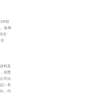
SR領
用。
遠傳
解決交
發生
面資料及
，得獎
公司治
誌》表
面向，均