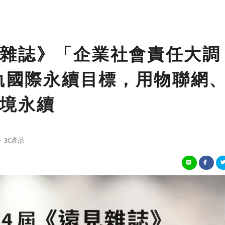
雜誌》「企業社會責任大調
接軌國際永續目標，用物聯網
境永續
3C產品