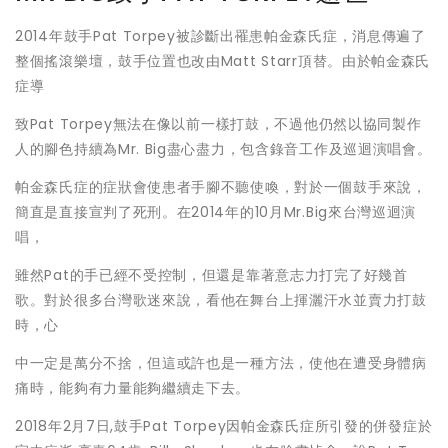
2014年鼓手Pat Torpey被診斷出罹患帕金森氏症，消息傳遍了
整個搖滾樂壇，鼓手位置也改由Matt Starr頂替。由於帕金森氏
症導
致Pat Torpey無法在像以前一樣打鼓，不過他仍然以協同製作
人的腳色持續為Mr. Big盡心盡力，包含錄音工作及巡迴演唱會。
帕金森氏症的症狀會使患者手腳不聽使喚，對於一個鼓手來說，
簡直是直接宣判了死刑。在2014年的10月Mr.Big來台灣巡迴演
唱，
雖然Pat的手已經不受控制，但還是靠著意志力打完了好幾首
歌。對於很多台灣歌迷來說，看他在舞台上揮灑汗水並賣力打鼓
時，心
中一定是萬分不捨，但這或許也是一種方法，使他在遭受身體病
痛時，能夠有力量能夠繼續走下去。
2018年2月7日,鼓手Pat Torpey因帕金森氏症所引發的併發症於