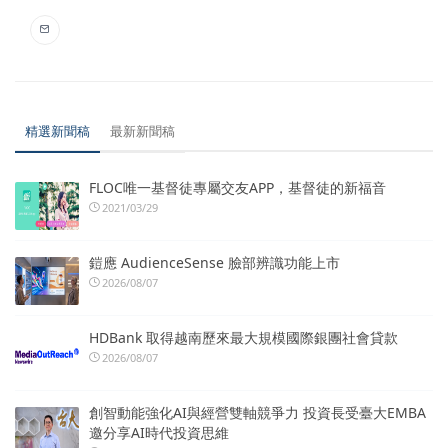
精選新聞稿
最新新聞稿
FLOC唯一基督徒專屬交友APP，基督徒的新福音
2021/03/29
鎧應 AudienceSense 臉部辨識功能上市
2026/08/07
HDBank 取得越南歷來最大規模國際銀團社會貸款
2026/08/07
創智動能強化AI與經營雙軸競爭力 投資長受臺大EMBA
邀分享AI時代投資思維