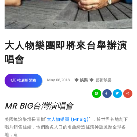
大人物樂團即將來台舉辦演
唱會
May 08,2018
娛樂
藝術娛樂
推廣新聞稿
MR BIG台灣演唱會
美國搖滾樂壇長青樹"
大人物樂團 (Mr.Big)
" ，於世界各地創下
唱片銷售佳績，他們膾炙人口的名曲締造搖滾神話風靡全球各
地，這