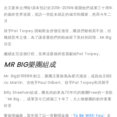
次又要來台灣啦!原本預計於2018-2019年展開他們成軍三十周年
的最終世界巡迴，造訪一些從未踏足的城市和國家，然而今年二
月
鼓手Pat Torpey 因帕斯金併發症過世，團員們都相當不捨，但
幾經思考之後，為了讓喜愛他們的粉絲留下美好的回憶，Mr.Big
決定
繼續走完這個行程，並將這最個終巡迴獻給Pat Torpey。
MR BIG樂團組成
Mr. Big於1988年創立，樂團主要曲風為硬式搖滾，成員由主唱E
ric Martin、吉他手Paul Gilbert、鼓手Pat Torpey和貝斯手
Billy Sheehan組成，團名的由來為70年代的樂團Free的一首歌
「Mr.Big」。成軍至今已經滿三十年了，大人物樂團的創作著重
於音
樂旋律編曲，當年除了以一首翻唱金曲〈
To Be With You
〉走