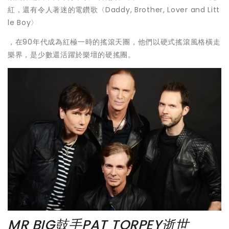
紅，還有令人著迷的電鑽歌〈Daddy, Brother, Lover and Litt
le Boy〉
，在90年代成為紅極一時的搖滾天團，他們以硬式搖滾風格橫走
樂界，是少數還活躍於樂壇的硬搖團。
MR BIG鼓手PAT TORPEY逝世