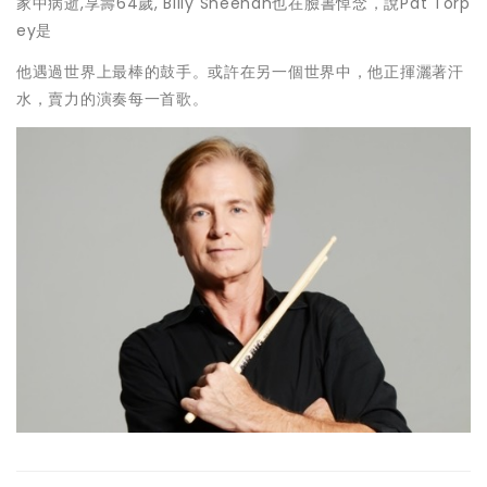
家中病逝,享壽64歲, Billy Sheehan也在臉書悼念，說Pat Torp
ey是
他遇過世界上最棒的鼓手。或許在另一個世界中，他正揮灑著汗
水，賣力的演奏每一首歌。