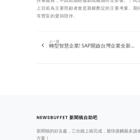
扶養義務，不因結婚經撤銷或離婚而受影響。」民法
上目前為主要照顧者會是親權酌定的主要考量。期
等豐富的愛與陪伴。
上一篇
轉型智慧企業! SAP開啟台灣企業全新...
NEWSBUFFET 新聞稿自助吧
新聞稿的好去處，三分鐘上稿完成，最快接觸最多讀
方案！