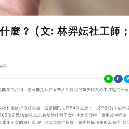
麼？ (文: 林羿妘社工師
時事
熟能享的台詞，也可能是我們某些人生歷程的重要時刻心中浮起的一
權利義務行使或負擔，這是因民法1084條規定：「父母對於未成年
85修正民法相關規定,將離婚後對子女行使之監護權一併更改稱呼為
成年子女的權利義務行使或負擔的指標，是本於民法第1055條之1規