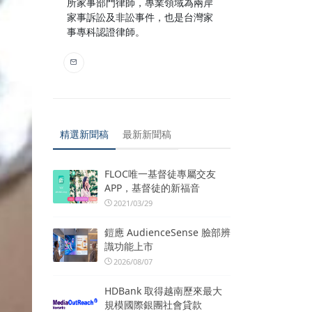
所家事部門律師，專業領域為兩岸
家事訴訟及非訟事件，也是台灣家
事專科認證律師。
精選新聞稿
最新新聞稿
FLOC唯一基督徒專屬交友
APP，基督徒的新福音
2021/03/29
鎧應 AudienceSense 臉部辨
識功能上市
2026/08/07
HDBank 取得越南歷來最大
規模國際銀團社會貸款