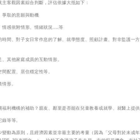
就主客觀因素綜合判斷，評估依據大抵如下：
，爭取的意願與動機
、情感依附情形、情緒狀況……等
的時間、對子女日常作息的了解、就學態度、照顧計畫、對非監護一
足、其他家庭成員的互動情形。
空間配置、居住穩定性等。
債情形。
關福利機構的補助？親友、鄰里是否能在兒童教養或就學、就醫上提
記錄等等。
少變動為原則，且經濟因素並非最主要的考量（因為「父母對於未成