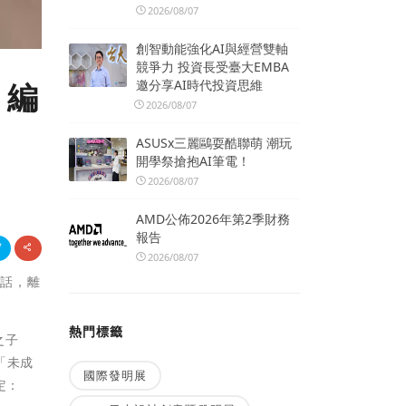
2026/08/07
創智動能強化AI與經營雙軸
競爭力 投資長受臺大EMBA
邀分享AI時代投資思維
；編
2026/08/07
ASUSx三麗鷗耍酷聯萌 潮玩
開學祭搶抱AI筆電！
2026/08/07
AMD公佈2026年第2季財務
報告
2026/08/07
段話，離
熱門標籤
之子
「未成
國際發明展
定：