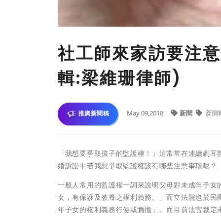
社工師來家訪要注意什
輯:梁維珊律師)
May 09,2018
新聞
新聞
推廣新聞稿
「我想要爭取孩子的監護權！」這常常在連續劇耳
婚訴訟中若我想爭取監護權該有哪些注意事項呢？
一般人常用的監護權一詞來說明父母對未成年子女的
女，有保護及教養之權利義務。」而立法院也於民國
年子女的權利義務行使或負擔」。而目前法官裁定未