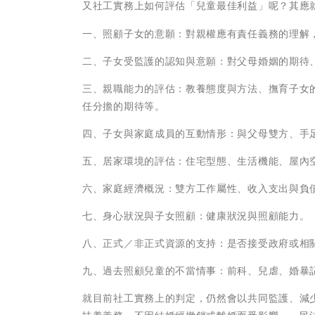
又社工實務上如何評估「兒童最佳利益」呢？其應
一、照顧子女的意願：對親權應有責任義務的理解
二、子女受監護的認知與意願：對父母婚姻的期待
三、親職能力的評估：教養態度與方法、撫育子女
任分擔的期待等。
四、子女與家庭成員的互動情形：與父母雙方、手
五、居家環境的評估：住宅型態、生活機能、屋內
六、家庭經濟概況：雙方工作屬性、收入支出與負
七、身心狀況與子女照顧：健康狀況與照顧能力。
八、正式／非正式資源的支持：是否接受政府或相
九、過去照顧兒童的不當情事：前科、兒虐、婚暴
就目前社工實務上的判定，仍然會以共同監護、減