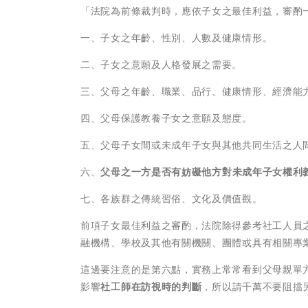
「法院為前條裁判時，應依子女之最佳利益，審酌
一、子女之年齡、性別、人數及健康情形。
二、子女之意願及人格發展之需要。
三、父母之年齡、職業、品行、健康情形、經濟能
四、父母保護教養子女之意願及態度。
五、父母子女間或未成年子女與其他共同生活之人
六、
父母之一方是否有妨礙他方對未成年子女權利
七、各族群之傳統習俗、文化及價值觀。
前項子女最佳利益之審酌，法院除得參考社工人員
融機構、學校及其他有關機關、團體或具有相關專
這邊要注意的是第六點，實務上常常看到父母親單
影響
社工師在訪視時的判斷
，所以請千萬不要阻擋