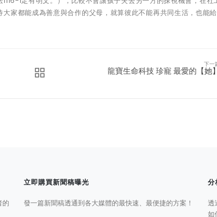
1116-1定有明文。），比較不會讓孩子失去另一方的探視機會，在社
待大家都能成為善意與合作的父母，就算彼此不能再共同生活，也能
下一
龍寶生命科技 珍寵 最愛的【她
立即購買新聞稿曝光
分
者的
發一篇新聞稿透通到各大媒體的最快速、最便捷的方案！
透
如