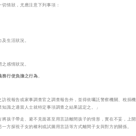
一切情狀，尤應注意下列事項：
力及生活狀況。
間之感情狀況。
義務行使負擔之行為
。
之訪視報告或家事調查官之調查報告外，並得依囑託警察機關、稅捐
業知識之適當人士就特定事項調查之結果認定之。」
方將孩子帶走、避不見面甚至用言語離間孩子的情形，實在不妥，上
另一方探視子女的權利或試圖用言語等方式離間子女與對方的關係。