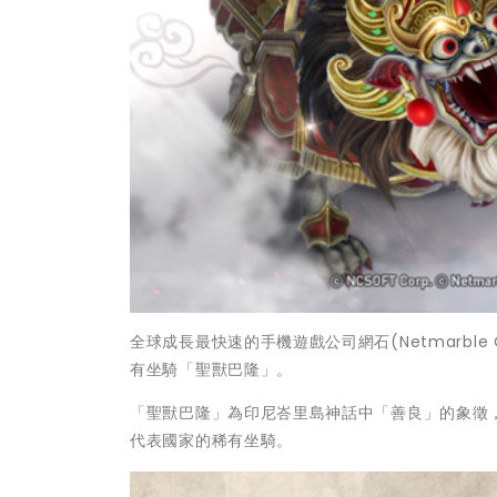
全球成長最快速的手機遊戲公司網石(Netmarble C
有坐騎「聖獸巴隆」。
「聖獸巴隆」為印尼峇里島神話中「善良」的象徵
代表國家的稀有坐騎。