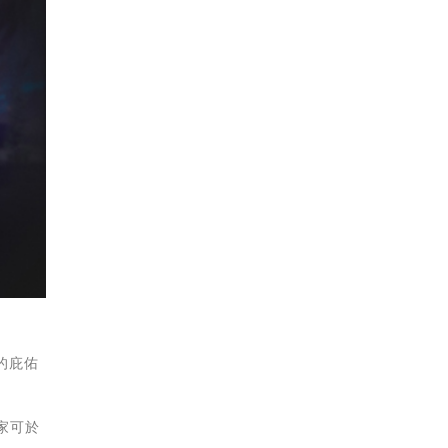
的庇佑
家可於