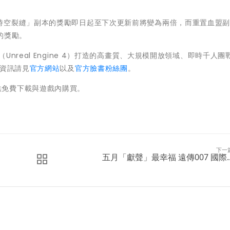
。
時空裂縫」副本的獎勵即日起至下次更新前將變為兩倍，而重置血盟
的獎勵。
nreal Engine 4）打造的高畫質、大規模開放領域、即時千人團
關資訊請見
官方網站
以及
官方臉書粉絲團
。
供免費下載與遊戲內購買。
下一
五月「獻聲」最幸福 遠傳007 國際..