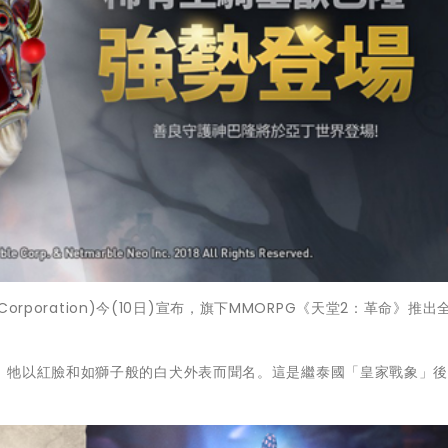
orporation)今(10日)宣布，旗下MMORPG《天堂2：革命》推出
，牠以紅臉和如獅子般的白犬外表而聞名。這是繼泰國「皇家戰象」