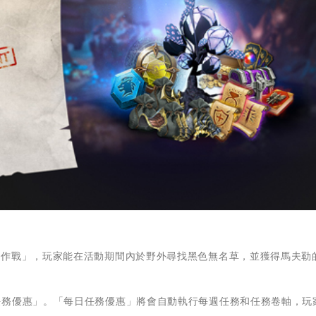
蕩作戰」，玩家能在活動期間內於野外尋找黑色無名草，並獲得馬夫勒
任務優惠」。「每日任務優惠」將會自動執行每週任務和任務卷軸，玩