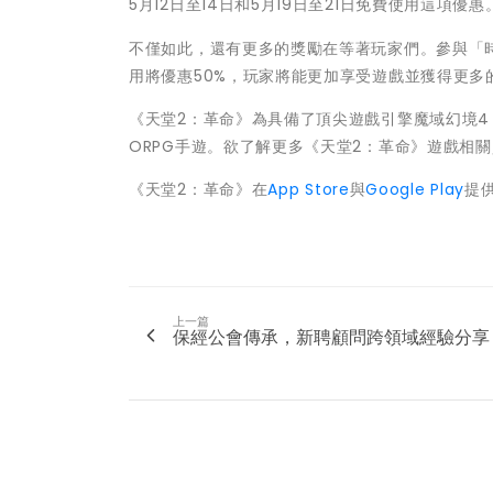
5月12日至14日和5月19日至21日免費使用這項優惠
不僅如此，還有更多的獎勵在等著玩家們。參與「
用將優惠50%，玩家將能更加享受遊戲並獲得更多
《天堂2：革命》為具備了頂尖遊戲引擎魔域幻境4（U
ORPG手遊。欲了解更多《天堂2：革命》遊戲相
《天堂2：革命》在
App Store
與
Google Play
提
上一篇
保經公會傳承，新聘顧問跨領域經驗分享