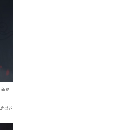
全新稀
後所出的