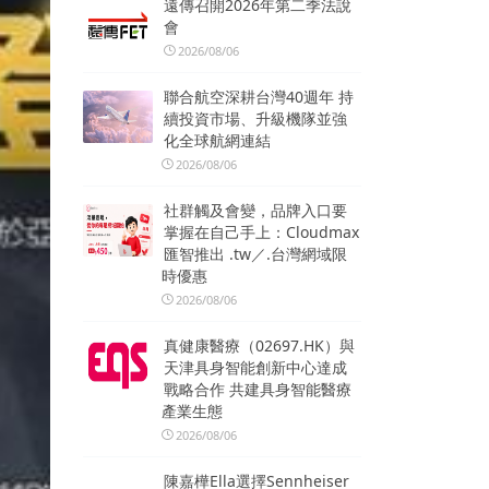
遠傳召開2026年第二季法說
會
2026/08/06
聯合航空深耕台灣40週年 持
續投資市場、升級機隊並強
化全球航網連結
2026/08/06
社群觸及會變，品牌入口要
掌握在自己手上：Cloudmax
匯智推出 .tw／.台灣網域限
時優惠
2026/08/06
真健康醫療（02697.HK）與
天津具身智能創新中心達成
戰略合作 共建具身智能醫療
產業生態
2026/08/06
陳嘉樺Ella選擇Sennheiser