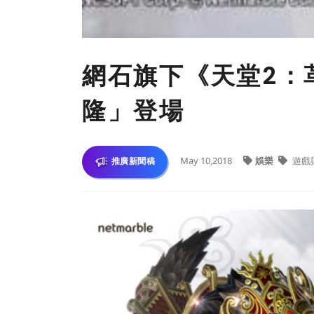
網石旗下《天堂2：
隆」登場
May 10,2018
娛樂
遊戲
推廣新聞稿