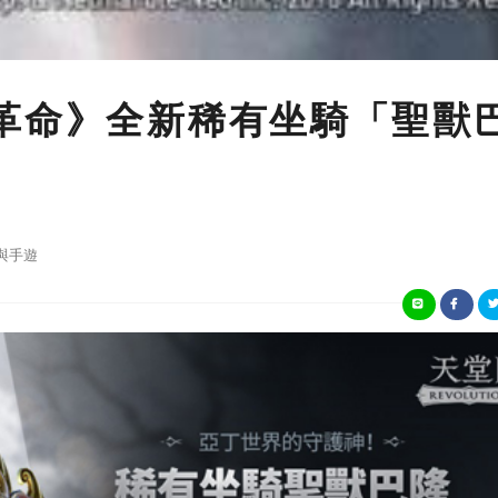
革命》全新稀有坐騎「聖獸
與手遊