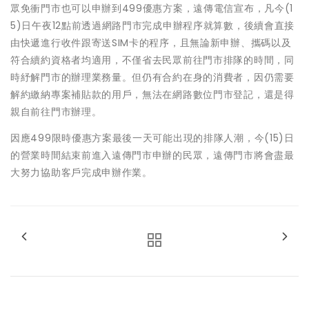
眾免衝門市也可以申辦到499優惠方案，遠傳電信宣布，凡今(1
5)日午夜12點前透過網路門市完成申辦程序就算數，後續會直接
由快遞進行收件跟寄送SIM卡的程序，且無論新申辦、攜碼以及
符合續約資格者均適用，不僅省去民眾前往門市排隊的時間，同
時紓解門市的辦理業務量。但仍有合約在身的消費者，因仍需要
解約繳納專案補貼款的用戶，無法在網路數位門市登記，還是得
親自前往門市辦理。
因應499限時優惠方案最後一天可能出現的排隊人潮，今(15)日
的營業時間結束前進入遠傳門市申辦的民眾，遠傳門市將會盡最
大努力協助客戶完成申辦作業。