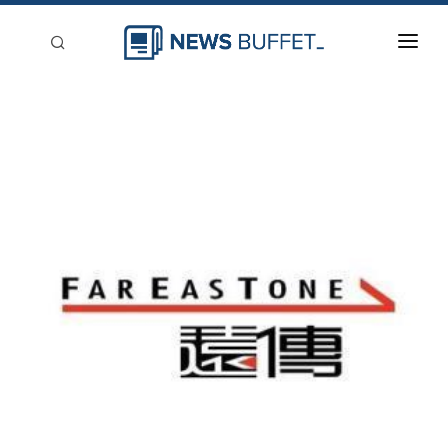
回到首頁
新聞稿分類
登入
刊登