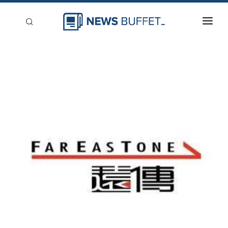
回到首頁
新聞稿分類
登入
刊登