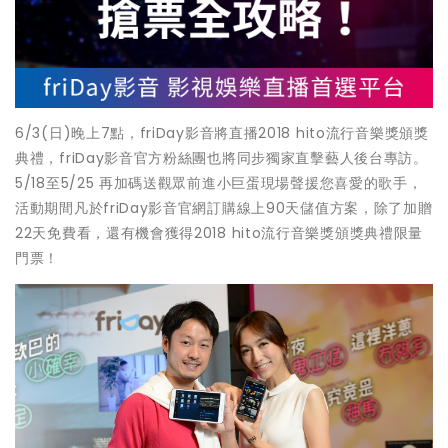
6/3(日)晚上7點，friDay影音將直播2018 hito流行音樂獎頒獎
典禮，friDay影音官方粉絲團也將同步獨家直擊藝人後台專訪。
5/18至5/25 再加碼送觀眾前進小巨蛋現場聲援您喜愛的歌手，
活動期間凡於friDay影音官網訂購線上90天儲值方案，除了加贈
22天免費看，還有機會獲得2018 hito流行音樂獎頒獎典禮限量
門票！