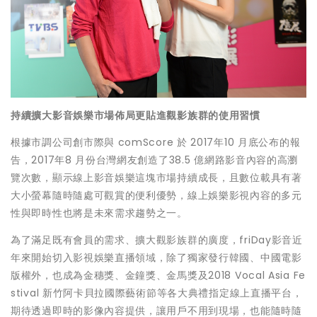
持續擴大影音娛樂市場佈局更貼進觀影族群的使用習慣
根據市調公司創市際與 comScore 於 2017年10 月底公布的報
告，2017年8 月份台灣網友創造了38.5 億網路影音內容的高瀏
覽次數，顯示線上影音娛樂這塊市場持續成長，且數位載具有著
大小螢幕隨時隨處可觀賞的便利優勢，線上娛樂影視內容的多元
性與即時性也將是未來需求趨勢之一。
為了滿足既有會員的需求、擴大觀影族群的廣度，friDay影音近
年來開始切入影視娛樂直播領域，除了獨家發行韓國、中國電影
版權外，也成為金穗獎、金鐘獎、金馬獎及2018 Vocal Asia Fe
stival 新竹阿卡貝拉國際藝術節等各大典禮指定線上直播平台，
期待透過即時的影像內容提供，讓用戶不用到現場，也能隨時隨