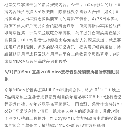
地享受並掌握最新的影音娛樂內容。今年，friDay影音的線上直
播內容觸角再擴大至娛樂圈，除積極與各國影人合作，如3月直
播韓國兩大男星蘇志燮與姜東元的電影宣傳會、4/28日本傑尼
斯旗下藝人錦戶亮見面會的記者會直擊，優質轉播內容讓粉絲們
即時掌握第一手消息並瘋狂分享轉載；為了提升台灣娛樂產業的
能見度，friDay影音也持續推出各知名影人的深度訪談，就是要
讓用戶得到最新、獨家的影視娛樂資訊，提供用戶尊榮服務，持
續帶動新用戶成長及既有用戶在平台上的收看率與黏著度，創造
遠傳friDay影音的品牌差異化優勢！
6/3(
日)19:00直播2018 hito流行音樂獎頒獎典禮贈票活動開
跑
今年friDay影音再度與Hit Fm聯播網合作，將於 6/3(日) 晚上
7點獨家線上直播音樂界最受矚目的年度盛事2018 hito流行音樂
獎頒獎典禮。今年的歌手名單超夢幻，田馥甄、吳青峰也將於hit
o流行音樂獎合體，演唱一聽就令人尖叫的經典組曲，且此次除
了頒獎典禮線上直播外，friDay影音FB官方粉絲頁中還將揭露獨
家的後台直擊畫面，敬請鎖定friDay影音FB官方粉絲團！