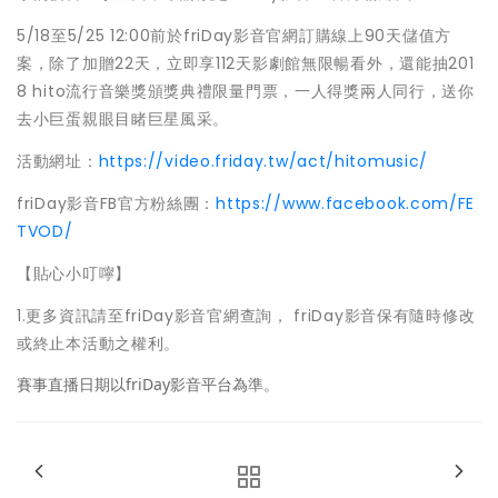
5/18至5/25 12:00前於friDay影音官網訂購線上90天儲值方
案，除了加贈22天，立即享112天影劇館無限暢看外，還能抽201
8 hito流行音樂獎頒獎典禮限量門票，一人得獎兩人同行，送你
去小巨蛋親眼目睹巨星風采。
活動網址：
https://video.friday.tw/act/hitomusic/
friDay影音FB官方粉絲團：
https://www.facebook.com/FE
TVOD/
【貼心小叮嚀】
1.更多資訊請至friDay影音官網查詢， friDay影音保有隨時修改
或終止本活動之權利。
賽事直播日期以friDay影音平台為準。