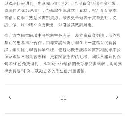
與國語日報週刊、忠孝國小於5月25日合辦食育閱讀推廣活動，
邀請知名講師許增巧，帶領學生認識本土食材，配合食育繪本、
書籍，使學生熟悉圖書館資源。最後更帶領孩子實際烹飪，從
讀、做、吃中建立食育概念，並引發其閱讀興趣。
臺北市立圖書館城中分館林主任表示，為推廣食育閱讀，該館與
鄰近的忠孝國小合作，由專業講師為小學生上一堂精采的食育
課，學生除可學會簡單料理，也趁此機會認識圖書館相關繪本資
源及國語日報食育專欄，更有閱讀學習的動機。國語日報週刊亦
慨贈50份免費週刊，凡至城中分館借閱食育相關書籍者，均可獲
得免費週刊1份，鼓勵更多的學生使用圖書館。