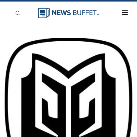
回到首頁
新聞稿分類
登入
刊登