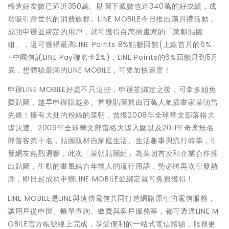
締造好友數已逼近350萬、貼圖下載數也達340萬的好成績，成
功吸引跨世代的消費族群。LINE MOBILE今日推出滿月禮活動，
成功申辦並綁定的用戶，就可獲得百萬插畫家的「菜朝貼圖
組」，還可獲得最高LINE Points 8%點數回饋(上線首月的6%
+中國信託LINE Pay聯名卡2%)，LINE Points的6%回饋只到5月
底，想體驗最潮的LINE MOBILE，可要加快速度！
申辦LINE MOBILE好處不只這些，申辦並綁定之後，可拿多組免
費貼圖，越早申辦賺越多。首發貼圖就由百萬人氣插畫家菜朝當
先鋒！擁有大批的粉絲的菜朝，曾獲2008年全球華文部落格大
獎決選、2009年全球華文部落格大獎入圍以及2011年奇摩無名
部落客第十名，貼圖取材自家庭生活、生活趣事與流行時事，引
發網友熱烈迴響，此次「菜朝貼圖組」為菜朝首次和企業合作推
出貼圖，生動的畫風結合年輕人的流行用語，勢必將再次引發熱
潮，即日起成功申辦LINE MOBILE並綁定就可免費獲得！
LINE MOBILE是LINE與遠傳電信共同打造網路原生的電信服務，
讓用戶從申辦、帳單查詢、繳費與客戶服務等，都可透過LINE M
OBILE官方帳號線上完成，享受便利的一站式電信體驗，服務更