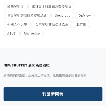
國際發明展
JDIE日本設計創意暨發明展
世界發明智慧財產聯盟總會
SocialLab
OpView
中國文化大學
台灣發明商品促進協會
北市圖
ASUS
Microchip
NEWSBUFFET 新聞稿自助吧
新聞稿的好去處，三分鐘上稿完成，最快接觸最多讀者的方案！
刊登新聞稿