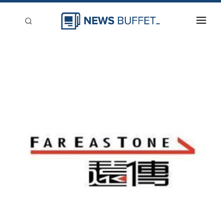
回到首頁
新聞稿分類
登入
刊登