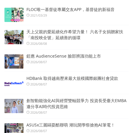
FLOC唯一基督徒專屬交友APP，基督徒的新福音
2021/03/29
天上父親的愛延續化作希望力量！ 六名子女捐贈家扶
「南投映全號」延續善的循環
2026/08/08
鎧應 AudienceSense 臉部辨識功能上市
2026/08/07
HDBank 取得越南歷來最大規模國際銀團社會貸款
2026/08/07
創智動能強化AI與經營雙軸競爭力 投資長受臺大EMBA
邀分享AI時代投資思維
2026/08/07
ASUSx三麗鷗耍酷聯萌 潮玩開學祭搶抱AI筆電！
2026/08/07