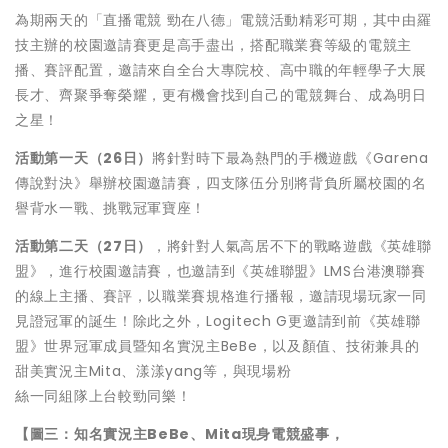
為期兩天的「直播電競 勁在八德」電競活動精彩可期，其中由羅
技主辦的校園邀請賽更是高手盡出，搭配職業賽等級的電競主
播、賽評配置，邀請來自全台大專院校、高中職的年輕學子大展
長才、齊聚爭奪榮耀，更有機會找到自己的電競舞台、成為明日
之星！
活動第一天（
26
日）
將針對時下最為熱門的手機遊戲《Garena
傳說對決》舉辦校園邀請賽，四支隊伍分別將背負所屬校園的名
譽背水一戰、挑戰冠軍寶座！
活動第二天（
27
日）
，將針對人氣高居不下的戰略遊戲《英雄聯
盟》，進行校園邀請賽，也邀請到《英雄聯盟》LMS台港澳聯賽
的線上主播、賽評，以職業賽規格進行播報，邀請現場玩家一同
見證冠軍的誕生！除此之外，Logitech G更邀請到前《英雄聯
盟》世界冠軍成員暨知名實況主BeBe，以及顏值、技術兼具的
甜美實況主Mita、漾漾yang等，與現場粉
絲一同組隊上台較勁同樂！
【圖三：知名實況主
BeBe
、
Mita
現身電競盛事，