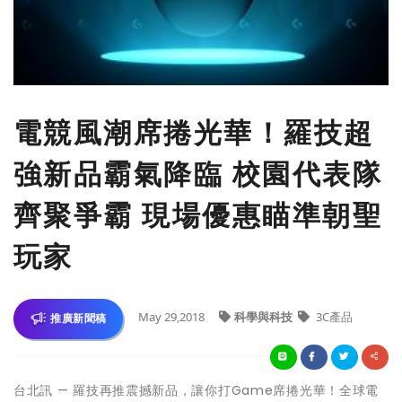
電競風潮席捲光華！羅技超
強新品霸氣降臨 校園代表隊
齊聚爭霸 現場優惠瞄準朝聖
玩家
May 29,2018
科學與科技
3C產品
推廣新聞稿
台北訊 — 羅技再推震撼新品，讓你打Game席捲光華！全球電