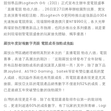
競領導品牌Logitech G今（23日）正式宣布主辦年度電競盛事
「直播電競 勁在八德」，26日至27日將舉辦校園對抗賽、實況
主表演賽等精彩活動，而Logitech G更同時推出超強新品G304
光速無線電競滑鼠，現場限時優惠價只要NT$990元，各大光華
商場皆熱烈響應新品上市熱潮，也同步推出全系列優惠，就是要
給到現場朝聖電競盛會的玩家搶先體驗、獨享優惠！
羅技年度財報數字亮眼
電競成長強勁成焦點
羅技台灣區總經理賴明嵩對於本次的「直播電競 勁在八德」電競
賽事，表達了高層次的期許：「近期羅技全球發布了全年財報，
所有品類都強勁成長的盛況讓眾人眼睛一亮！其中，除了旗下品
牌Jaybird、ASTRO Gaming、Saitek等皆有雙位數成長的驚
人成績，視訊協作系統也有亮眼成長，而電競週邊表現更是尤其
搶眼。羅技亞太區的電競產品銷售數字不僅達到52%的成長，更
已是連續五年突破雙位數的強勁躍升！
台灣的表現更是不俗，除了在電競週邊取得市佔第一的龍頭地
位，更達到超過60%的成長數字。有了玩家的支持與青睞，Logi