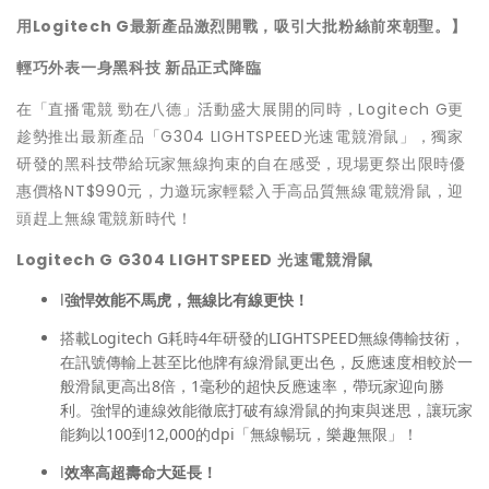
用
Logitech G
最新產品激烈開戰，吸引大批粉絲前來朝聖。】
輕巧外表一身黑科技
新品正式降臨
在「直播電競 勁在八德」活動盛大展開的同時，Logitech G更
趁勢推出最新產品「G304 LIGHTSPEED光速電競滑鼠」，獨家
研發的黑科技帶給玩家無線拘束的自在感受，現場更祭出限時優
惠價格NT$990元，力邀玩家輕鬆入手高品質無線電競滑鼠，迎
頭趕上無線電競新時代！
Logitech G G304 LIGHTSPEED
光速電競滑鼠
l
強悍效能不馬虎，無線比有線更快！
搭載Logitech G耗時4年研發的LIGHTSPEED無線傳輸技術，
在訊號傳輸上甚至比他牌有線滑鼠更出色，反應速度相較於一
般滑鼠更高出8倍，1毫秒的超快反應速率，帶玩家迎向勝
利。強悍的連線效能徹底打破有線滑鼠的拘束與迷思，讓玩家
能夠以100到12,000的dpi「無線暢玩，樂趣無限」！
l
效率高超壽命大延長！