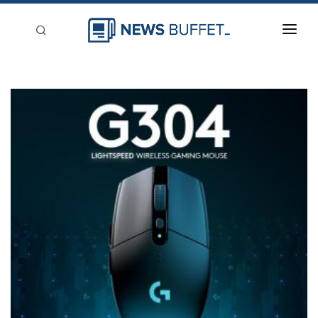
回到首頁
新聞稿分類
登入
刊登