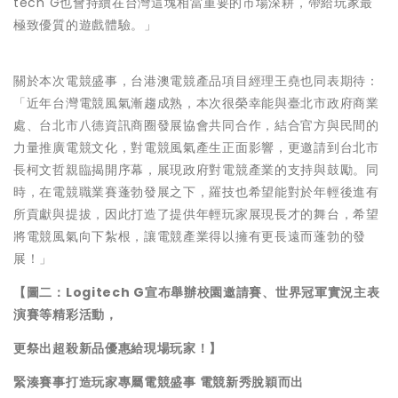
tech G也會持續在台灣這塊相當重要的市場深耕，帶給玩家最
極致優質的遊戲體驗。」
關於本次電競盛事，台港澳電競產品項目經理王堯也同表期待：
「近年台灣電競風氣漸趨成熟，本次很榮幸能與臺北市政府商業
處、台北市八德資訊商圈發展協會共同合作，結合官方與民間的
力量推廣電競文化，對電競風氣產生正面影響，更邀請到台北市
長柯文哲親臨揭開序幕，展現政府對電競產業的支持與鼓勵。同
時，在電競職業賽蓬勃發展之下，羅技也希望能對於年輕後進有
所貢獻與提拔，因此打造了提供年輕玩家展現長才的舞台，希望
將電競風氣向下紮根，讓電競產業得以擁有更長遠而蓬勃的發
展！」
【圖二：
Logitech G
宣布舉辦校園邀請賽、世界冠軍實況主表
演賽等精彩活動，
更祭出超殺新品優惠給現場玩家！】
緊湊賽事打造玩家專屬電競盛事
電競新秀脫穎而出