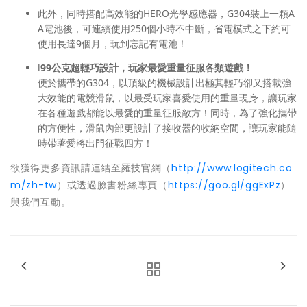
此外，同時搭配高效能的HERO光學感應器，G304裝上一顆A
A電池後，可連續使用250個小時不中斷，省電模式之下約可
使用長達9個月，玩到忘記有電池！
l
99
公克超輕巧設計，玩家最愛重量征服各類遊戲！
便於攜帶的G304，以頂級的機械設計出極其輕巧卻又搭載強
大效能的電競滑鼠，以最受玩家喜愛使用的重量現身，讓玩家
在各種遊戲都能以最愛的重量征服敵方！同時，為了強化攜帶
的方便性，滑鼠內部更設計了接收器的收納空間，讓玩家能隨
時帶著愛將出門征戰四方！
欲獲得更多資訊請連結至羅技官網（
http://www.logitech.co
m/zh-tw
）或透過臉書粉絲專頁（
https://goo.gl/ggExPz
）
與我們互動。